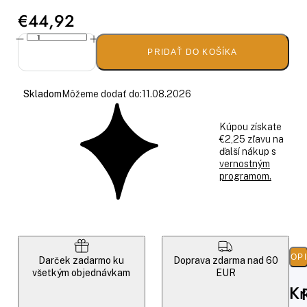
€44,92
PRIDAŤ DO KOŠÍKA
Skladom
Môžeme dodať do:
11.08.2026
Kúpou získate
€2,25 zľavu na
ďalší nákup s
vernostným
programom.
POP
Darček zadarmo ku
Doprava zdarma nad 60
všetkým objednávkam
EUR
K