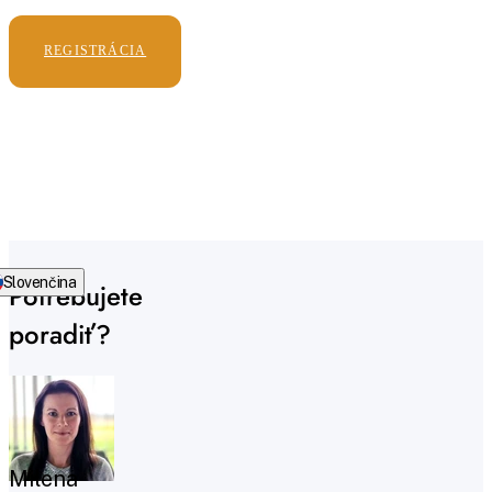
REGISTRÁCIA
Slovenčina
Potrebujete
poradiť?
Milena