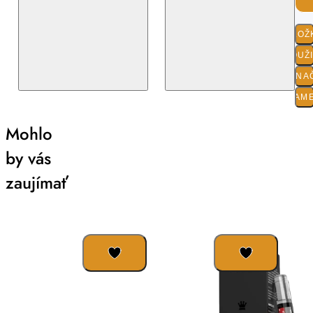
ZLOŽ
POUŽ
O ZNA
PARAM
Mohlo
by vás
zaujímať