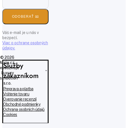
ODOBERAŤ 📧
Váš e-mail je u nás v
bezpečí.
Viac o ochrane osobných
údajov.
© 2026
Aurio.cz,
Služby
evádzkuje
Luxury
zákazníkom
istribution
s.r.o.
Preprava a platba
Vrátenie tovaru
Overovanie recenzií
Obchodné podmienky
Ochrana osobních údajů
Cookies