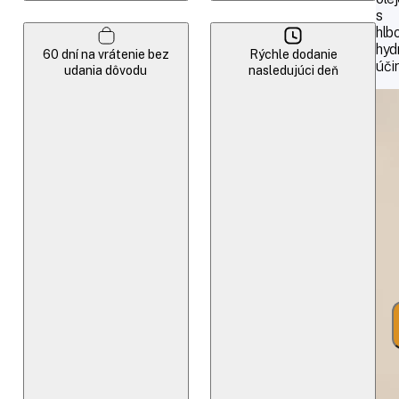
s
hlb
hyd
60 dní na vrátenie bez
Rýchle dodanie
úči
udania dôvodu
nasledujúci deň