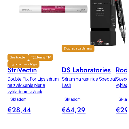
Doprava zadarmo
Bestseller
Týždenný TIP
Typ dermatológa
StriVectin
DS Laboratories
Rodi
Double Fix For Lips sérum
Sérum na rast rias Spectral
Suede 
na zväčšenie pier a
Lash
vyhlad
vyhladenie vrások
Skladom
Skladom
Skla
€28,44
€64,29
€29