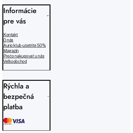
Informácie
pre vás
Kontakt
O nás
Aurio klub - ušetrite 50%
Magazín
Prečo nakupovať u nás
Veľkoobchod
Rýchla a
bezpečná
platba