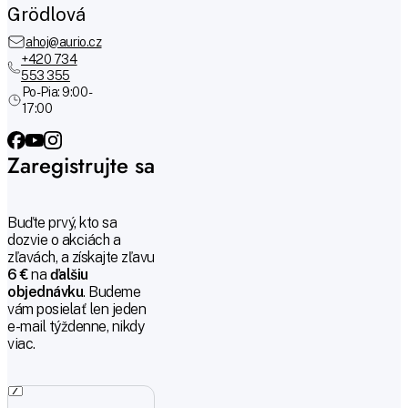
Grödlová
ahoj@aurio.cz
+420 734
553 355
Po-Pia: 9:00 -
17:00
Zaregistrujte sa
Buďte prvý, kto sa
dozvie o akciách a
zľavách, a získajte zľavu
6 €
na
ďalšiu
objednávku
. Budeme
vám posielať len jeden
e-mail týždenne, nikdy
viac.