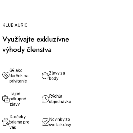
KLUB AURIO
Využívajte exkluzívne
výhody členstva
6€ ako
Zľavy za
darček na
body
privítanie
Tajné
Rýchla
nákupné
objednávka
zľavy
Darčeky
Novinky zo
priamo pre
sveta krásy
vás