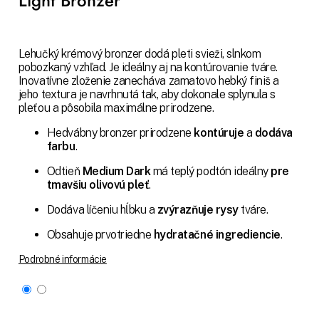
Light Bronzer
Lehučký krémový bronzer dodá pleti svieži, slnkom
pobozkaný vzhľad. Je ideálny aj na kontúrovanie tváre.
Inovatívne zloženie zanecháva zamatovo hebký finiš a
jeho textura je navrhnutá tak, aby dokonale splynula s
pleťou a pôsobila maximálne prirodzene.
Hedvábny bronzer prirodzene
kontúruje
a
dodáva
farbu
.
Odtieň
Medium Dark
má teplý podtón ideálny
pre
tmavšiu olivovú pleť
.
Dodáva líčeniu hĺbku a
zvýrazňuje rysy
tváre.
Obsahuje prvotriedne
hydratačné ingrediencie
.
Podrobné informácie