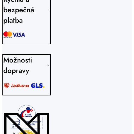
bezpečná
platba
Možnosti
dopravy