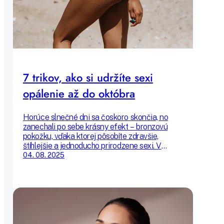
7 trikov, ako si udržíte sexi
opálenie až do októbra
Horúce slnečné dni sa čoskoro skončia, no
zanechali po sebe krásny efekt – bronzovú
pokožku, vďaka ktorej pôsobíte zdravšie,
štíhlejšie a jednoducho prirodzene sexi. V
článku vám poradíme niekoľko jednoduchých
04. 08. 2025
trikov, ako si letný bronz udržať aj dlho po
prázdninách. Stavíme sa, že niektoré by vás ani
nenapadli!