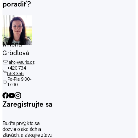
poradiť?
Milena
Grödlová
ahoj@aurio.cz
+420 734
553 355
Po-Pia: 9:00 -
17:00
Zaregistrujte sa
Buďte prvý, kto sa
dozvie o akciách a
zľavách, a získajte zľavu