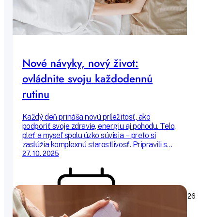
Nové návyky, nový život:
ovládnite svoju každodennú
rutinu
Každý deň prináša novú príležitosť, ako
podporiť svoje zdravie, energiu aj pohodu. Telo,
pleť a myseľ spolu úzko súvisia – preto si
zaslúžia komplexnú starostlivosť. Pripravili sme
pre vás praktické tipy, ako vylepšiť svoju rannú
27. 10. 2025
aj večernú rutinu – od pleťovej starostlivosti a
vyváženého jedálnička cez kvalitný spánok až
po pohyb a mindfulness techniky, ktoré vám
pomôžu začať každý deň s ľahkosťou a
11. 05. 2026
pokojom.