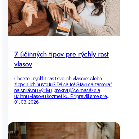
7 účinných tipov pre rýchly rast
vlasov
Chcete urýchliť rast svojich vlasov? Alebo
zlepšiť ich hustotu? Dá sa to! Stačí sa zamerať
na správnu výživu, prekrvujúce masáže a
účinnú vlasovú kozmetiku. Pripravili sme pre
vás 7 osvedčených tipov, ktoré môžu urýchliť
01. 03. 2026
rast vlasov - bez toho, aby vás to stálo veľa
času alebo peňazí. Čím viac ich zaradíte do
svojej každodennej rutiny, tým rýchlejšie sa
môžete tešiť z výsledkov.