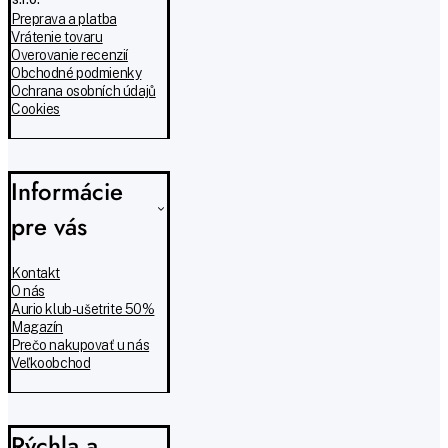
Preprava a platba
Vrátenie tovaru
Overovanie recenzií
Obchodné podmienky
Ochrana osobních údajů
Cookies
Informácie
pre vás
Kontakt
O nás
Aurio klub - ušetrite 50%
Magazín
Prečo nakupovať u nás
Veľkoobchod
Rýchla a