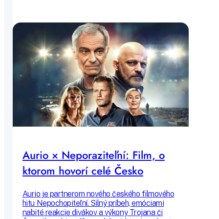
udržateľne – a žiť tak oveľa kvalitnejší život.
Poradíme vám, ako začať už dnes.
Aurio × Neporaziteľní: Film, o
ktorom hovorí celé Česko
Aurio je partnerom nového českého filmového
hitu Nepochopiteľní. Silný príbeh, emóciami
nabité reakcie divákov a výkony Trojana či