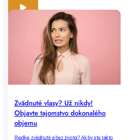
Zvädnuté vlasy? Už nikdy!
Objavte tajomstvo dokonalého
objemu
Riedke, zvädnuté a bez života? Ak by ste takto