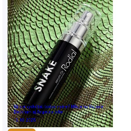
Už ste vyskúšali botox v sére? Miluje ho Victoria
Beckham aj Angelina Jolie
13. 10. 2025