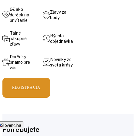
6€ ako
Zľavy za
darček na
body
privítanie
Tajné
Rýchla
nákupné
objednávka
zľavy
Darčeky
Novinky zo
priamo pre
sveta krásy
vás
REGISTRÁCIA
Slovenčina
Potrebujete