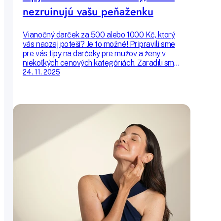
nezruinujú vašu peňaženku
Vianočný darček za 500 alebo 1000 Kč, ktorý
vás naozaj poteší? Je to možné! Pripravili sme
pre vás tipy na darčeky pre mužov a ženy v
niekoľkých cenových kategóriách. Zaradili sme
kozmetické bestsellery a produkty, ktoré ste si
24. 11. 2025
v Aurii obľúbili. Nechajte sa inšpirovať!