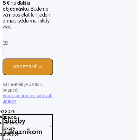
6 €
na
ďalšiu
objednávku
. Budeme
vám posielať len jeden
e-mail týždenne, nikdy
viac.
ODOBERAŤ 📧
Váš e-mail je u nás v
bezpečí.
Viac o ochrane osobných
údajov.
© 2026
Aurio.cz,
Služby
evádzkuje
Luxury
zákazníkom
istribution
s.r.o.