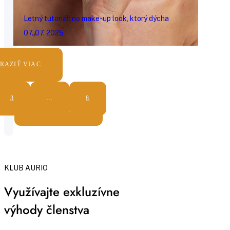
Letný tutoriál: no make-up look, ktorý dýcha
07. 07. 2025
RAZIŤ VIAC
3
...
8
ZOBRAZIŤ VIAC
KLUB AURIO
Využívajte exkluzívne
výhody členstva