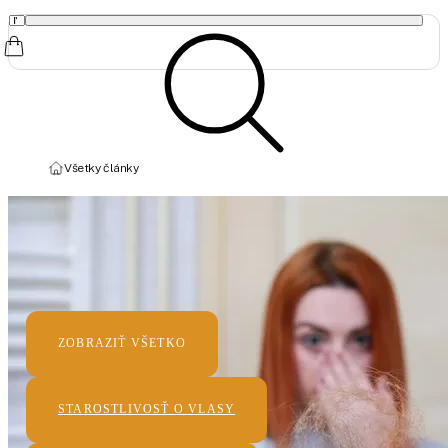
Všetky články
Názov sekcie
Kategórie
ZOBRAZIŤ VŠETKO
STAROSTLIVOSŤ O VLASY