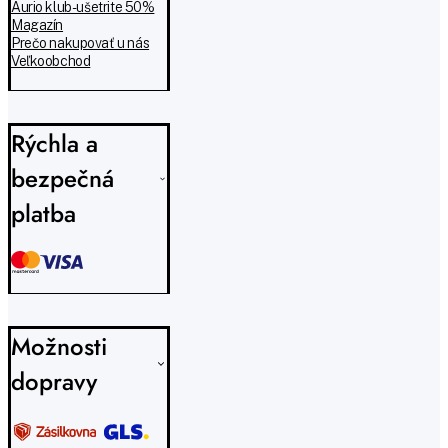
Aurio klub - ušetrite 50%
Magazín
Prečo nakupovať u nás
Veľkoobchod
Rýchla a
bezpečná
platba
Možnosti
dopravy