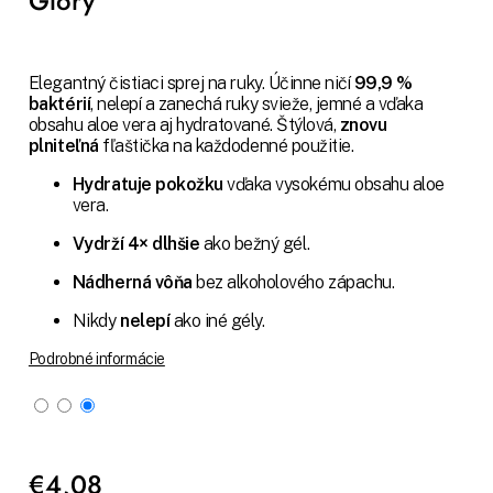
Glory
Elegantný čistiaci sprej na ruky. Účinne ničí
99,9 %
baktérií
, nelepí a zanechá ruky svieže, jemné a vďaka
obsahu aloe vera aj hydratované. Štýlová,
znovu
plniteľná
fľaštička na každodenné použitie.
Hydratuje pokožku
vďaka vysokému obsahu aloe
vera.
Vydrží 4× dlhšie
ako bežný gél.
Nádherná vôňa
bez alkoholového zápachu.
Nikdy
nelepí
ako iné gély.
Podrobné informácie
€4,08