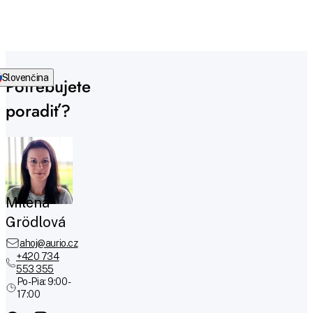
Slovenčina
Potrebujete
poradiť?
Milena
Grödlová
ahoj@aurio.cz
+420 734
553 355
Po-Pia: 9:00 -
17:00