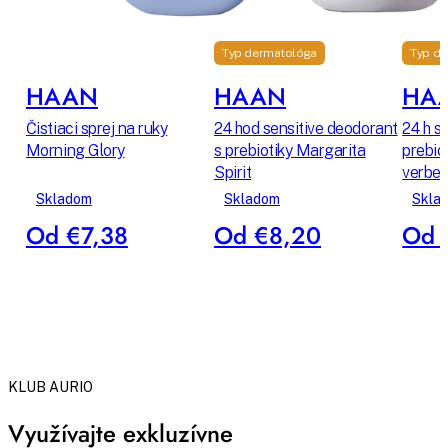
Typ dermatológa
Typ d
HAAN
HAAN
HA
Čistiaci sprej na ruky
24 hod sensitive deodorant
24 h s
Morning Glory
s prebiotiky Margarita
prebio
Spirit
verbe
Skladom
Skladom
Skla
Od €7,38
Od €8,20
Od 
KLUB AURIO
Využívajte exkluzívne