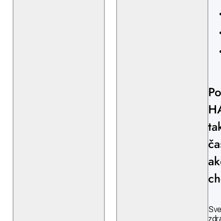
Po
H
ta
ča
ak
ch
Sve
zdr