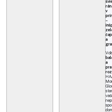
svi
rán
v
prí
–
inš
ze
ča
a
gra
Vď
bal
a
pra
roz
HA
Mor
Glo
sta
vaš
nep
spo
dom