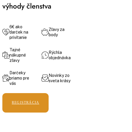
výhody členstva
6€ ako
Zľavy za
darček na
body
privítanie
Tajné
Rýchla
nákupné
objednávka
zľavy
Darčeky
Novinky zo
priamo pre
sveta krásy
vás
REGISTRÁCIA