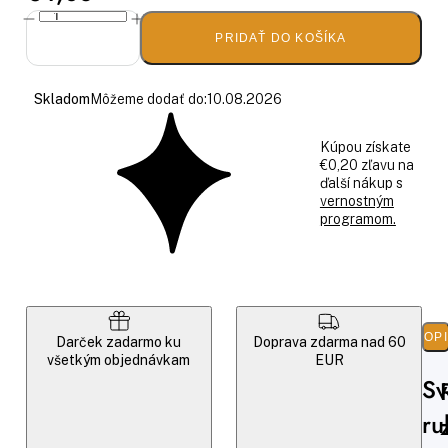
PRIDAŤ DO KOŠÍKA
Skladom
Môžeme dodať do:
10.08.2026
Kúpou získate
€0,20 zľavu na
ďalší nákup s
vernostným
programom.
POP
Darček zadarmo ku
Doprava zdarma nad 60
všetkým objednávkam
EUR
Sv
ru