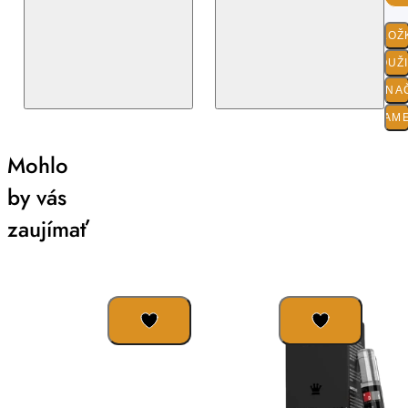
ZLOŽ
POUŽ
O ZNA
PARAM
Mohlo
by vás
zaujímať