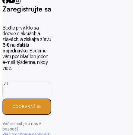
Zaregistrujte sa
Buďte prvý, kto sa
dozvie o akciách a
zľavách, a získajte zľavu
6 €
na
ďalšiu
objednávku
. Budeme
vám posielať len jeden
e-mail týždenne, nikdy
viac.
ODOBERAŤ 📧
Váš e-mail je u nás v
bezpečí.
Viac o ochrane osobných