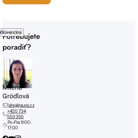
Slovenčina
Potrebujete
poradiť?
Milena
Grödlová
ahoj@aurio.cz
+420 734
553 355
Po-Pia: 9:00 -
17:00