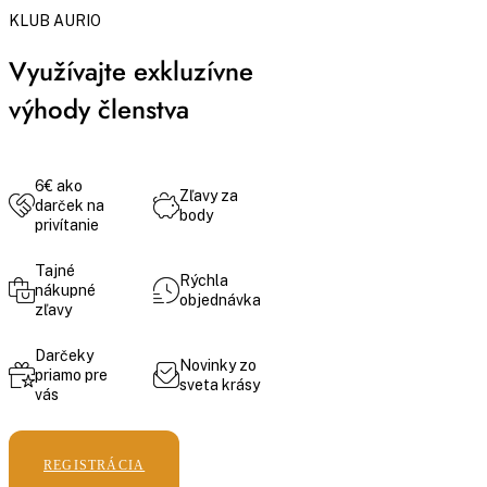
KLUB AURIO
Využívajte exkluzívne
výhody členstva
6€ ako
Zľavy za
darček na
body
privítanie
Tajné
Rýchla
nákupné
objednávka
zľavy
Darčeky
Novinky zo
priamo pre
sveta krásy
vás
REGISTRÁCIA