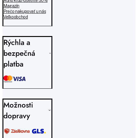
Aurio klub - ušetrite 50%
Magazín
Prečo nakupovať u nás
Veľkoobchod
Rýchla a
bezpečná
platba
Možnosti
dopravy