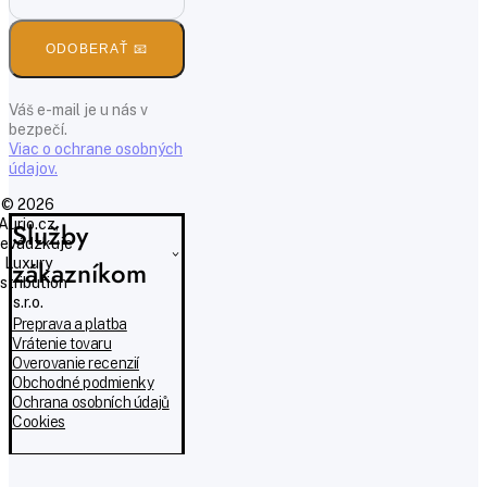
ODOBERAŤ 📧
Váš e-mail je u nás v
bezpečí.
Viac o ochrane osobných
údajov.
© 2026
Aurio.cz,
Služby
evádzkuje
Luxury
zákazníkom
istribution
s.r.o.
Preprava a platba
Vrátenie tovaru
Overovanie recenzií
Obchodné podmienky
Ochrana osobních údajů
Cookies