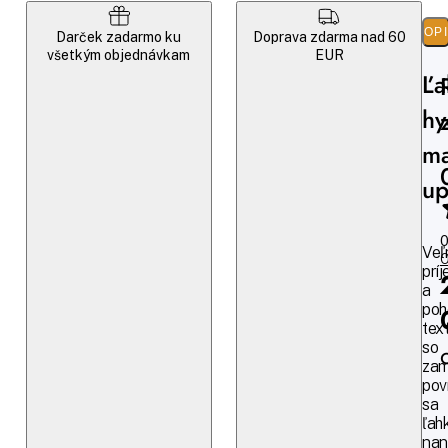
POP
Darček zadarmo ku
Doprava zdarma nad 60
všetkým objednávkam
EUR
Ľa
hy
ma
u
0
Veľ
O
prí
a
poh
tex
so
za
pov
sa
ľah
nan