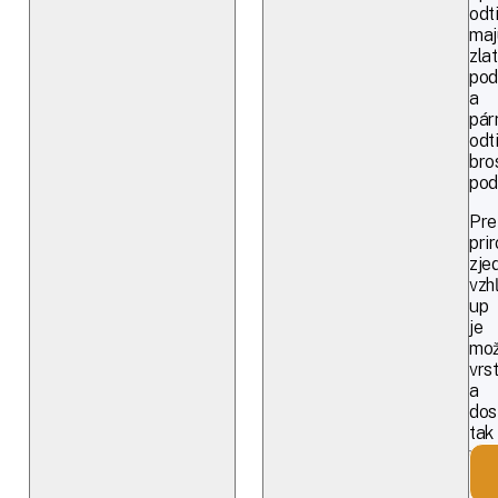
odt
maj
zlat
pod
a
pár
odt
bro
pod
Pre
pri
zje
vzh
up
je
mo
vrst
a
dos
tak
väč
kryt