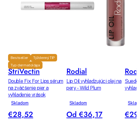
Bestseller
Týždenný TIP
Typ dermatológa
StriVectin
Rodial
Rodi
Double Fix For Lips sérum
Lip Oil vyhladzujúci olej na
Suede 
na zväčšenie pier a
pery - Wild Plum
vyhlad
vyhladenie vrások
Skladom
Skladom
Skla
€28,52
Od €36,17
€29