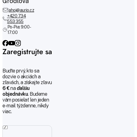
Grödlová
ahoj@aurio.cz
+420 734
553 355
Po-Pia: 9:00 -
17:00
Zaregistrujte sa
Buďte prvý, kto sa
dozvie o akciách a
zľavách, a získajte zľavu
6 €
na
ďalšiu
objednávku
. Budeme
vám posielať len jeden
e-mail týždenne, nikdy
viac.