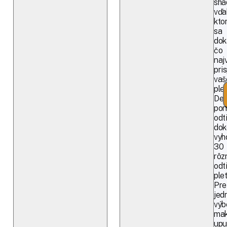
sha
vďa
kto
sa
dok
čo
naj
pri
vaš
plet
Des
pon
odt
dok
vyh
30
rôz
odt
plet
Pre
jed
výb
mak
upu