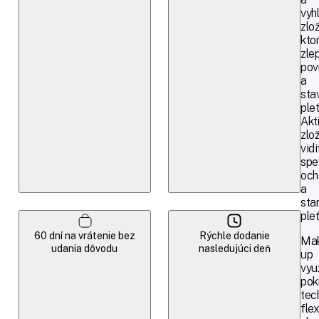
vyh
zlož
kto
zle
pov
a
sta
plet
Akt
zlo
vid
spe
och
a
sta
pleť
60 dní na vrátenie bez
Rýchle dodanie
Ma
udania dôvodu
nasledujúci deň
up
vyu
pok
tec
flex