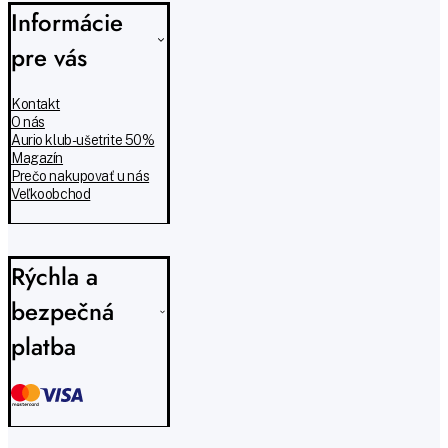
Informácie
pre vás
Kontakt
O nás
Aurio klub - ušetrite 50%
Magazín
Prečo nakupovať u nás
Veľkoobchod
Rýchla a
bezpečná
platba