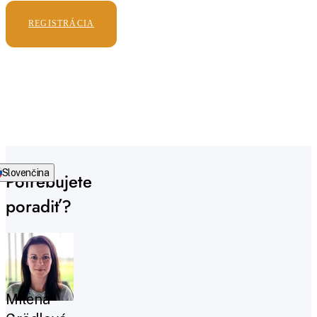
REGISTRÁCIA
Slovenčina
Potrebujete
poradiť?
Milena