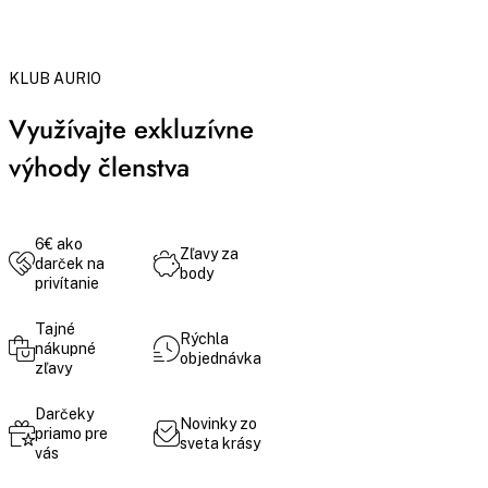
KLUB AURIO
Využívajte exkluzívne
výhody členstva
6€ ako
Zľavy za
darček na
body
privítanie
Tajné
Rýchla
nákupné
objednávka
zľavy
Darčeky
Novinky zo
priamo pre
sveta krásy
vás