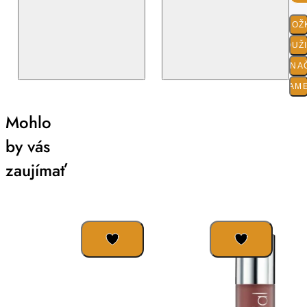
ZLOŽ
POUŽ
O ZNA
PARAM
Mohlo
by vás
zaujímať