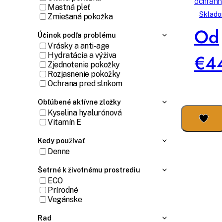
ochran
Mastná pleť
sérum
Sklad
Zmiešaná pokožka
Od
Účinok podľa problému
Vrásky a anti-age
€4
Hydratácia a výživa
Zjednotenie pokožky
Rozjasnenie pokožky
Ochrana pred slnkom
Obľúbené aktívne zložky
Kyselina hyalurónová
Vitamín E
Kedy používať
Denne
Šetrné k životnému prostrediu
ECO
Prírodné
Vegánske
Rad