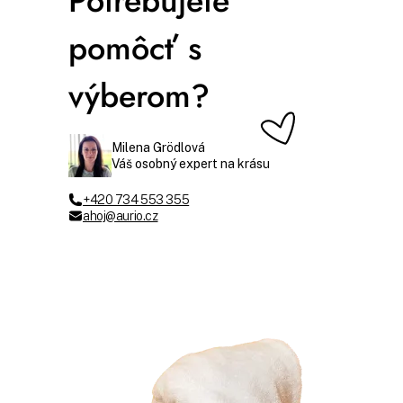
Potrebujete
pomôcť s
výberom?
Milena Grödlová
Váš osobný expert na krásu
+420 734 553 355
ahoj@aurio.cz