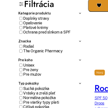
Filtrácia
Kategorie produktu
Doplnky stravy
Opaľovanie
Pleťové krémy
Ochrana pred slnkom a SPF
Značka
Rodial
The Organic Pharmacy
Pre koho
Unisex
Pre ženy
Nový
Pre mužov
Typ pokožky
Rod
Suchá pokožka
Vrásky a zrelá pleť
Normálna pokožka
SPF 50
Pre všetky typy pleti
Drops
Citlivá pokožka