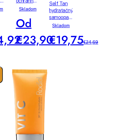
né
ochranné
Pharmacy
Self Tan
sérum
om
Skladom
hydratačný
samoopaľovací
Od
krém
Skladom
4,92
€23,90
€19,75
€24,69