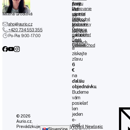
tovaru
Aurio
prvý,
Overovanie
klub -
kto
Milena Grödlová
recenzií
ušetrite
sa
Obchodné
50%
dozvie
ahoj@aurio.cz
podmienky
Magazín
o
Ochrana
Prečo
+420 734 553 355
akciách
osobních
nakupovať
Po-Pia: 9:00 - 17:00
a
údajů
u nás
zľavách,
Cookies
Veľkoobchod
a
získajte
zľavu
6
€
na
ďalšiu
objednávku
.
Budeme
vám
posielať
len
jeden
© 2026
e-
Aurio.cz,
mail
Prevádzkuje
Vytvoril Newlogic
Slovenčina