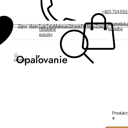
+420 734 553
Kozmetick
Zľavy
Vlasy
Tvár
Telo
Makeup
Zdravie
Parfémy
Značky
poradňa
Obľúbené
položky
Sme offline
Opaľovanie
Zdravie
Produkty
4