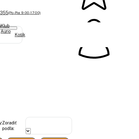
 355
(Po-Pia: 9:00 - 17:00)
á
Klub
Aurio
Košík
:
Zoradiť
podľa: