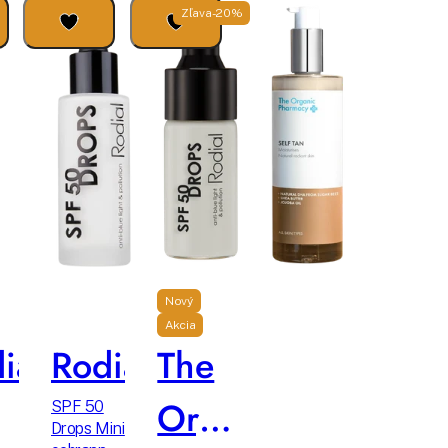
Zľava -20%
Nový
Akcia
ial
Rodial
The
Organic
SPF 50
Drops Mini