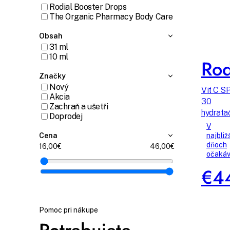
Rodial Booster Drops
The Organic Pharmacy Body Care
Obsah
31 ml
10 ml
Rod
Značky
Nový
Vit C S
Akcia
30
Zachraň a ušetři
hydrata
Doprodej
krém
V
najbliž
Cena
dňoch
16,00
46,00
očaká
€4
Pomoc pri nákupe