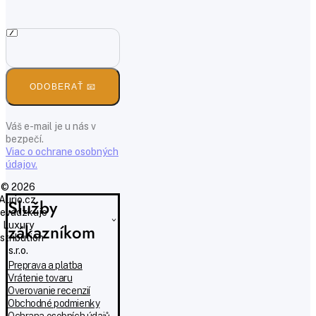
ODOBERAŤ 📧
Váš e-mail je u nás v
bezpečí.
Viac o ochrane osobných
údajov.
© 2026
Aurio.cz,
Služby
evádzkuje
Luxury
zákazníkom
istribution
s.r.o.
Preprava a platba
Vrátenie tovaru
Overovanie recenzií
Obchodné podmienky
Ochrana osobních údajů