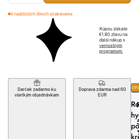
V najbližších dňoch očakávame
Kúpou získate
€1,80 zľavu na
ďalší nákup s
vernostným
programom.
POP
Darček zadarmo ku
Doprava zdarma nad 60
všetkým objednávkam
EUR
Ro
hy
po
k