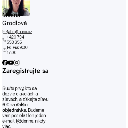
Milena
Grödlová
ahoj@aurio.cz
+420 734
553 355
Po-Pia: 9:00 -
17:00
Zaregistrujte sa
Buďte prvý, kto sa
dozvie o akciách a
zľavách, a získajte zľavu
6 €
na
ďalšiu
objednávku
. Budeme
vám posielať len jeden
e-mail týždenne, nikdy
viac.