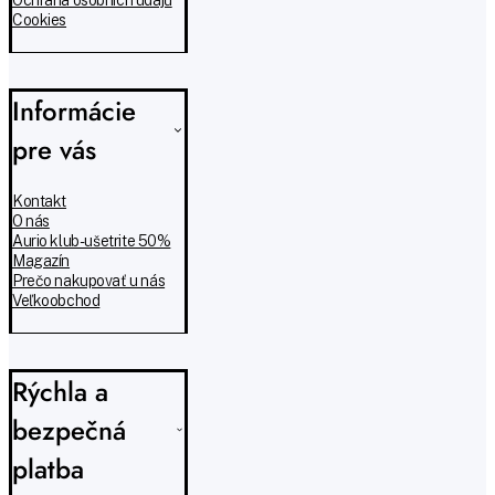
Cookies
Informácie
pre vás
Kontakt
O nás
Aurio klub - ušetrite 50%
Magazín
Prečo nakupovať u nás
Veľkoobchod
Rýchla a
bezpečná
platba