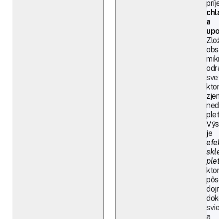
prí
chl
a
upo
Zlo
obs
mik
odr
svet
kto
zje
ned
plet
Výs
je
efe
skl
plet
kto
pôs
do
dok
svi
a