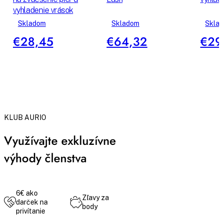
vyhladenie vrások
Skladom
Skladom
Skla
€28,45
€64,32
€29
KLUB AURIO
Využívajte exkluzívne
výhody členstva
6€ ako
Zľavy za
darček na
body
privítanie