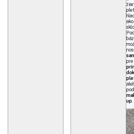
žiar
plet
hla
ako
sklo
Pod
báz
mo
nos
sa
pre
pri
dok
ple
ale
pod
ma
up
.