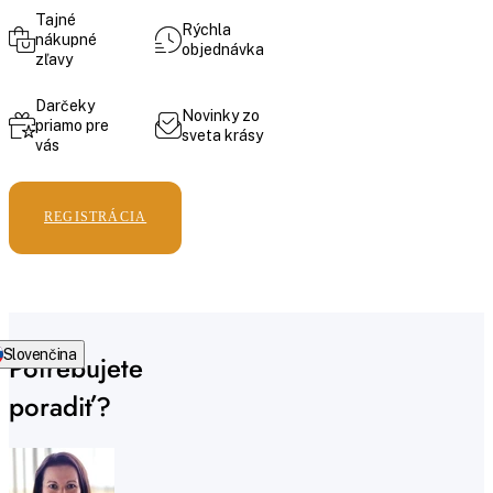
Tajné
Rýchla
nákupné
objednávka
zľavy
Darčeky
Novinky zo
priamo pre
sveta krásy
vás
REGISTRÁCIA
Slovenčina
Potrebujete
poradiť?