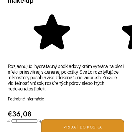
make-up
Rozjasňujúci hydratačný podkladový krém vytvára na pleti
efekt priesvitnej sklenenej pokožky. Svetlo rozptyľujúce
mikrosféry pôsobia ako zdokonaľujúci airbrush. Znižuje
viditeľnosť vrások, rozšírených pórov alebo iných
nedokonalostí pleti.
Podrobné informácie
€36,08
PRIDAŤ DO KOŠÍKA