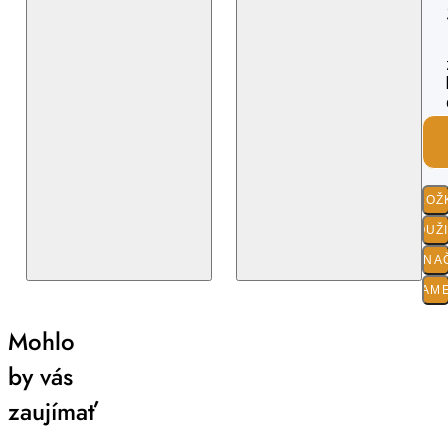
ZLOŽ
POUŽ
O ZNA
PARAM
Mohlo
by vás
zaujímať