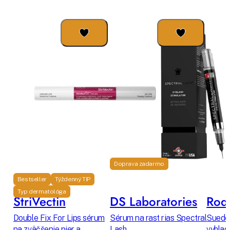
Doprava zadarmo
Bestseller
Týždenný TIP
Typ dermatológa
StriVectin
DS Laboratories
Rodi
Double Fix For Lips sérum
Sérum na rast rias Spectral
Suede 
na zväčšenie pier a
Lash
vyhlad