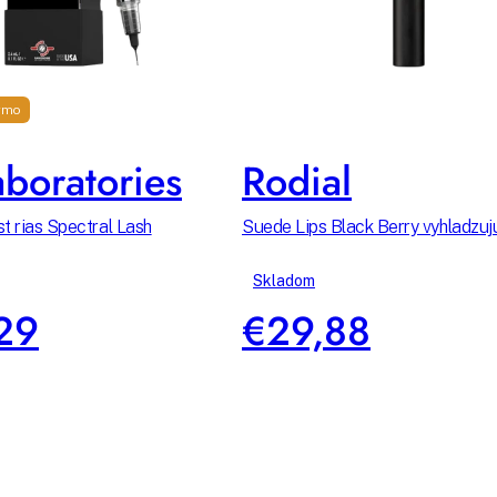
rmo
boratories
Rodial
t rias Spectral Lash
Suede Lips Black Berry vyhladzuj
Skladom
29
€29,88