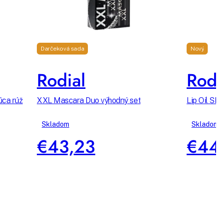
Darčeková sada
Nový
Rodial
Rodi
úca rúž
XXL Mascara Duo výhodný set
Lip Oil SP
Skladom
Skladom
€43,23
€44