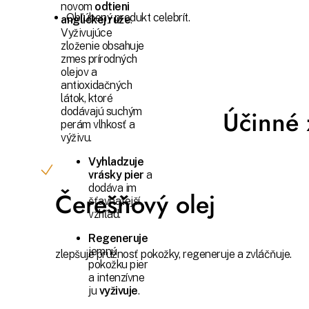
novom
odtieni
Obľúbený produkt celebrít.
anglickej ruže
.
Vyživujúce
zloženie obsahuje
zmes prírodných
olejov a
antioxidačných
látok, ktoré
Účinné 
dodávajú suchým
perám vlhkosť a
výživu.
Vyhladzuje
vrásky pier
a
dodáva im
Čerešňový olej
šťavnatejší
vzhľad.
Regeneruje
jemnú
zlepšuje pružnosť pokožky, regeneruje a zvláčňuje.
pokožku pier
a intenzívne
ju
vyživuje
.