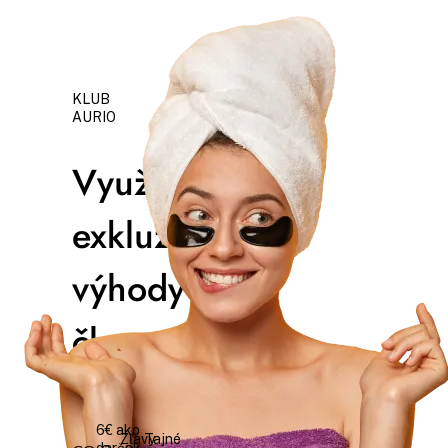
KLUB
AURIO
Využívajte
exkluzívne
výhody
členstva
6€ ako
Zľavy
Tajné