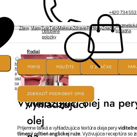
+420 734 553
Kozmetick
Zľavy
Vlasy
Tvár
Telo
Makeup
Zdravie
Parfémy
Značky
poradňa
Obľúbené
položky
Sme offline
Rodial
Makeup
Lip
POPIS
POUŽITE
O ZNAČKE
PAR
Rúže
a
lesky
Oil
na
pery
ZOBRAZIŤ PODROBNÝ OPIS
Vyhladzujúci olej na per
vyhladzujúci
olej
Príjemne ľahká a vyhladzujúca textúra oleja pery
viditeľn
na
tlmený odtieň anglickej ruže
. Vyživujúca receptúra so
z