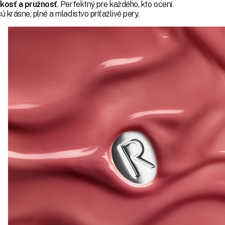
kosť a pružnosť
. Perfektný pre každého, kto ocení
 krásne, plné a mladistvo príťažlivé pery.