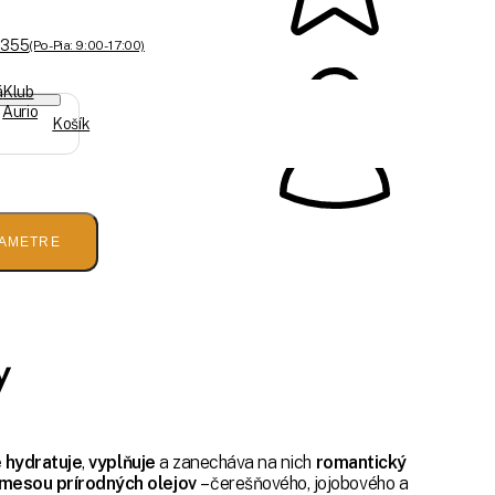
 355
(Po-Pia: 9:00 - 17:00)
á
Klub
Aurio
Košík
AMETRE
y
e hydratuje
,
vyplňuje
a zanecháva na nich
romantický
mesou prírodných olejov
– čerešňového, jojobového a