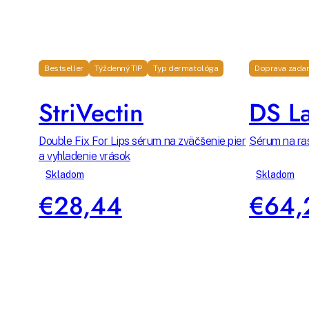
Bestseller
Týždenný TIP
Typ dermatológa
Doprava zada
StriVectin
DS La
Double Fix For Lips sérum na zväčšenie pier
Sérum na ras
a vyhladenie vrások
Skladom
Skladom
€28,44
€64,