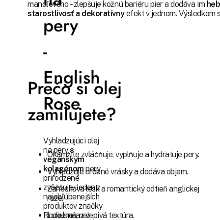
mandľového – zlepšuje kožnú bariéru pier a dodáva im
heb
starostlivosť a dekoratívny
efekt v jednom. Výsledkom sú
pery
-
English
Prečo si olej
Rose
zamilujete?
Vyhladzujúci olej
na pery
s
Okamžite zvláčňuje, vyplňuje a hydratuje pery.
vegánskym
kolagénom
pery
Vyhladzuje drobné vrásky a dodáva objem.
prirodzene
zväčšuje. Jeden z
Zanecháva lesk a romantický odtieň anglickej
najobľúbenejších
ruže.
produktov značky
Luxusná, nelepivá textúra.
Rodial teraz v