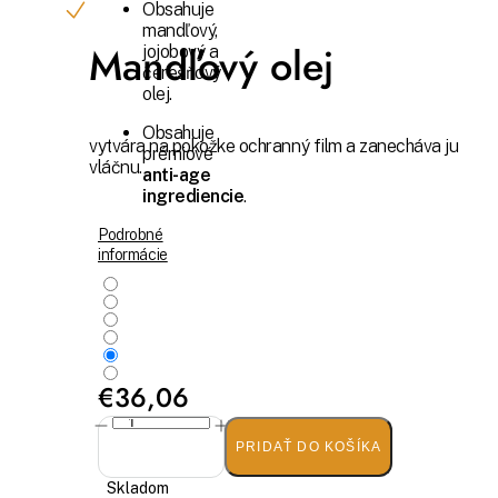
Obsahuje
mandľový,
Mandľový olej
jojobový a
čerešňový
olej.
Obsahuje
vytvára na pokožke ochranný film a zanecháva ju
prémiové
vláčnu.
anti-age
ingrediencie
.
Podrobné
informácie
€36,06
PRIDAŤ DO KOŠÍKA
Skladom