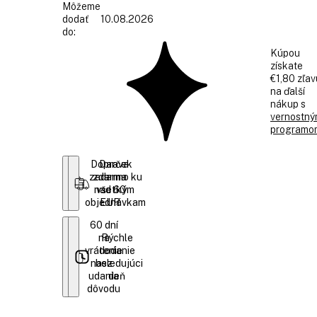
Môžeme
dodať
10.08.2026
do:
Kúpou
získate
€1,80 zľav
na ďalší
nákup s
vernostn
programo
Doprava
Darček
zadarmo ku
zdarma
nad 60
všetkým
objednávkam
EUR
60 dní
na
Rýchle
vrátenie
dodanie
nasledujúci
bez
udania
deň
dôvodu