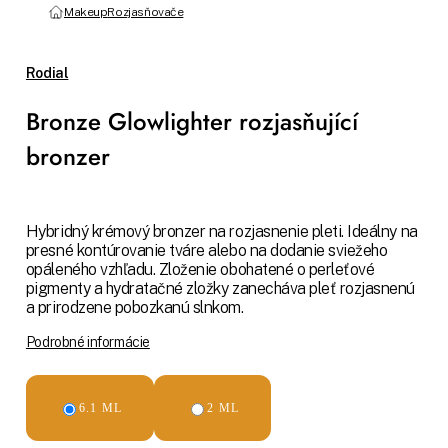
Makeup
Rozjasňovače
Rodial
Bronze Glowlighter rozjasňující
bronzer
Hybridný krémový bronzer na rozjasnenie pleti. Ideálny na
presné kontúrovanie tváre alebo na dodanie sviežeho
opáleného vzhľadu. Zloženie obohatené o perleťové
pigmenty a hydratačné zložky zanecháva pleť rozjasnenú
a prirodzene pobozkanú slnkom.
Podrobné informácie
6.1 ML
2 ML