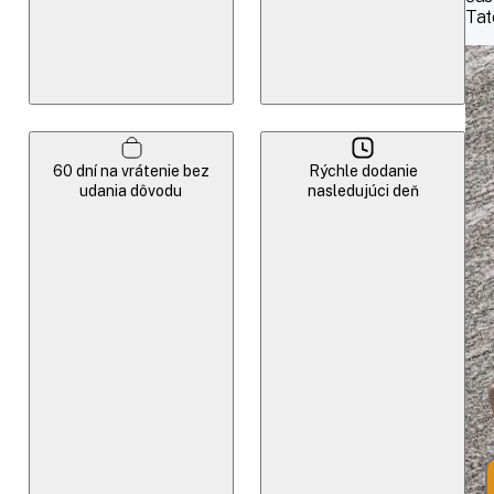
Tat
60 dní na vrátenie bez
Rýchle dodanie
udania dôvodu
nasledujúci deň