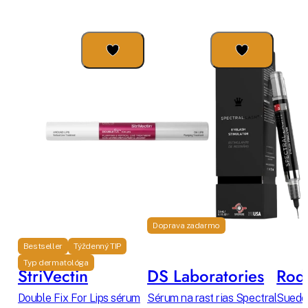
Doprava zadarmo
Bestseller
Týždenný TIP
Typ dermatológa
StriVectin
DS Laboratories
Rodi
Double Fix For Lips sérum
Sérum na rast rias Spectral
Suede 