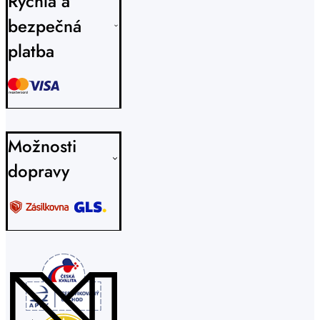
Rýchla a
bezpečná
platba
Možnosti
dopravy