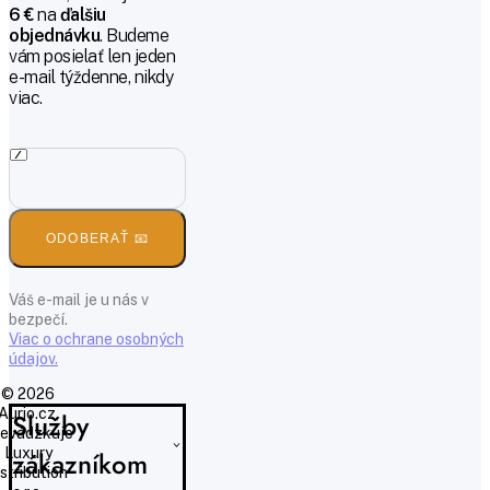
6 €
na
ďalšiu
objednávku
. Budeme
vám posielať len jeden
e-mail týždenne, nikdy
viac.
ODOBERAŤ 📧
Váš e-mail je u nás v
bezpečí.
Viac o ochrane osobných
údajov.
© 2026
Aurio.cz,
Služby
evádzkuje
Luxury
zákazníkom
istribution