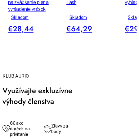
na zväčšenie pier a
Lash
vyhlad
vyhladenie vrások
Skladom
Skladom
Skla
€28,44
€64,29
€29
KLUB AURIO
Využívajte exkluzívne
výhody členstva
6€ ako
Zľavy za
darček na
body
privítanie