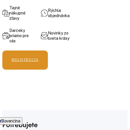
Tajné
Rýchla
nákupné
objednávka
zľavy
Darčeky
Novinky zo
priamo pre
sveta krásy
vás
REGISTRÁCIA
Slovenčina
Potrebujete