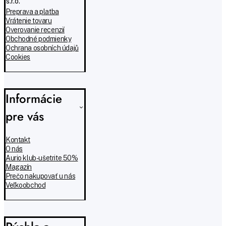
s.r.o.
Preprava a platba
Vrátenie tovaru
Overovanie recenzií
Obchodné podmienky
Ochrana osobních údajů
Cookies
Informácie
pre vás
Kontakt
O nás
Aurio klub - ušetrite 50%
Magazín
Prečo nakupovať u nás
Veľkoobchod