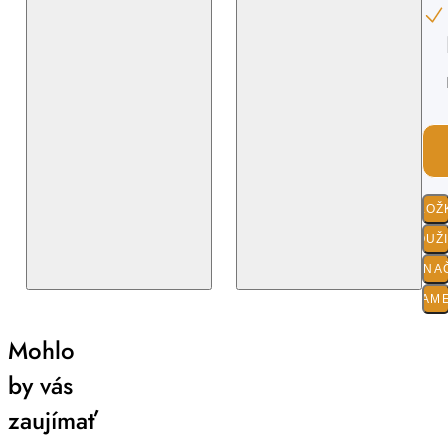
ZLOŽ
POUŽ
O ZNA
PARAM
Mohlo
by vás
zaujímať