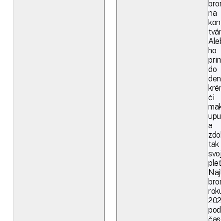
bro
na
kon
tvár
Ale
ho
pri
do
den
kré
či
mak
upu
a
zdo
tak
svo
pleť
Naj
bro
rok
20
pod
čas