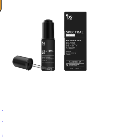
DS
Laboratories
Spectral.BRD
sérum