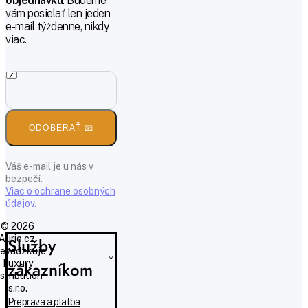
objednávku
. Budeme
vám posielať len jeden
e-mail týždenne, nikdy
viac.
ODOBERAŤ 📧
Váš e-mail je u nás v
bezpečí.
Viac o ochrane osobných
údajov.
© 2026
Aurio.cz,
Služby
evádzkuje
Luxury
zákazníkom
istribution
s.r.o.
Preprava a platba