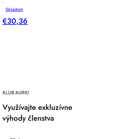
podporujúce
rast
Skladom
brady
€30,36
KLUB AURIO
Využívajte exkluzívne
výhody členstva