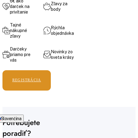
6€ ako
Zľavy za
darček na
body
privítanie
Tajné
Rýchla
nákupné
objednávka
zľavy
Darčeky
Novinky zo
priamo pre
sveta krásy
vás
REGISTRÁCIA
Slovenčina
Potrebujete
poradiť?