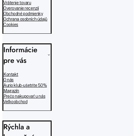
Vrátenie tovaru
Overovanie recenzií
Obchodné podmienky
Ochrana osobních údajů
Cookies
Informácie
pre vás
Kontakt
O nás
Aurio klub - ušetrite 50%
Magazín
Prečo nakupovať u nás
Veľkoobchod
Rýchla a