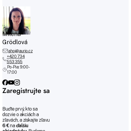
Milena
Grödlová
ahoj@aurio.cz
+420 734
553 355
Po-Pia: 9:00 -
17:00
Zaregistrujte sa
Buďte prvý, kto sa
dozvie o akciách a
zľavách, a získajte zľavu
6 €
na
ďalšiu