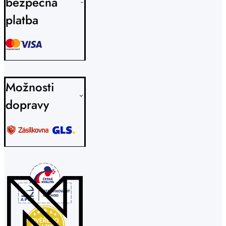
bezpečná
platba
Možnosti
dopravy