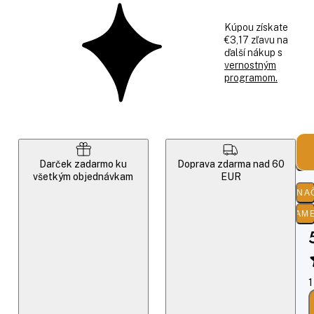
Kúpou získate
€3,17 zľavu na
ďalší nákup s
vernostným
programom.
POP
Darček zadarmo ku
Doprava zdarma nad 60
všetkým objednávkam
EUR
O ZNA
PARAM
1