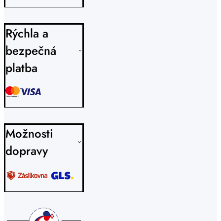
Rýchla a
bezpečná
platba
Možnosti
dopravy