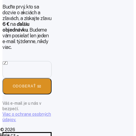
Buďte prvý, kto sa
dozvie o akciách a
zľavách, a získajte zľavu
6 €
na
ďalšiu
objednávku
. Budeme
vám posielať len jeden
e-mail týždenne, nikdy
viac.
ODOBERAŤ 📧
Váš e-mail je u nás v
bezpečí.
Viac o ochrane osobných
údajov.
© 2026
Aurio.cz,