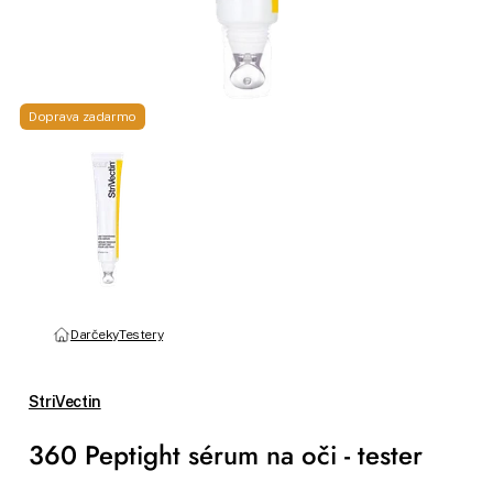
Doprava zadarmo
Darčeky
Testery
StriVectin
360 Peptight sérum na oči - tester