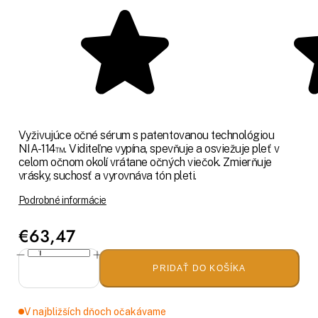
Vyživujúce očné sérum s patentovanou technológiou
NIA-114™. Viditeľne vypína, spevňuje a osviežuje pleť v
celom očnom okolí vrátane očných viečok. Zmierňuje
vrásky, suchosť a vyrovnáva tón pleti.
Podrobné informácie
€63,47
PRIDAŤ DO KOŠÍKA
V najbližších dňoch očakávame