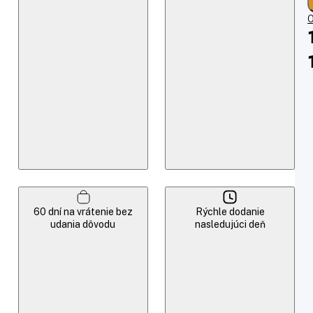
O
60 dní na vrátenie bez
Rýchle dodanie
udania dôvodu
nasledujúci deň