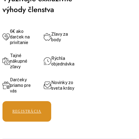
výhody členstva
6€ ako
Zľavy za
darček na
body
privítanie
Tajné
Rýchla
nákupné
objednávka
zľavy
Darčeky
Novinky zo
priamo pre
sveta krásy
vás
REGISTRÁCIA