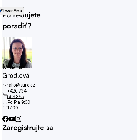
Slovenčina
Potrebujete
poradiť?
Milena
Grödlová
ahoj@aurio.cz
+420 734
553 355
Po-Pia: 9:00 -
17:00
Zaregistrujte sa