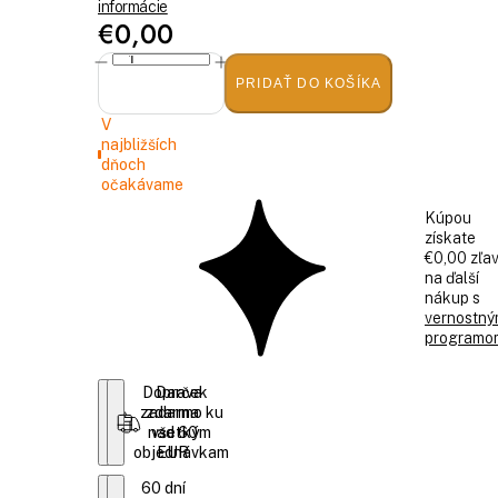
informácie
€0,00
PRIDAŤ DO KOŠÍKA
V
najbližších
dňoch
očakávame
Kúpou
získate
€0,00 zľa
na ďalší
nákup s
vernostn
programo
Doprava
Darček
zadarmo ku
zdarma
nad 60
všetkým
objednávkam
EUR
60 dní