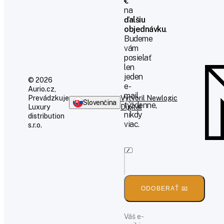
€
na
ďalšiu
objednávku
.
Budeme
vám
posielať
len
jeden
© 2026
e-
Aurio.cz,
mail
Prevádzkuje
Vytvoril Newlogic
Slovenčina
týždenne,
Luxury
Digital
nikdy
distribution
viac.
s.r.o.
ODOBERAŤ 📧
Váš e-