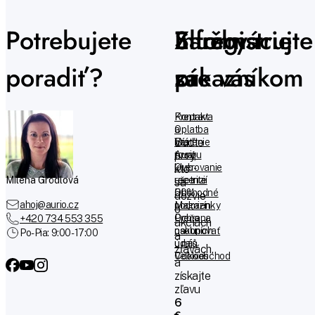
Potrebujete
Služby
Informácie
Zaregistrujte
poradiť?
zákazníkom
pre vás
sa
Preprava
Kontakt
a platba
O
Buďte
Vrátenie
nás
tovaru
Aurio
prvý,
Overovanie
klub -
kto
Milena Grödlová
recenzií
ušetrite
sa
Obchodné
50%
dozvie
ahoj@aurio.cz
podmienky
Magazín
o
Ochrana
Prečo
+420 734 553 355
akciách
osobních
nakupovať
Po-Pia: 9:00 - 17:00
a
údajů
u nás
zľavách,
Cookies
Veľkoobchod
a
získajte
zľavu
6