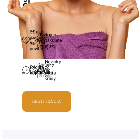
členstva
6€ ako
Zľavy
Tajné
darček
za
nákupné
na
body
zľavy
privítanie
Novinky
Darčeky
Rýchla
zo
priamo
objednávka
sveta
pre vás
krásy
REGISTRÁCIA