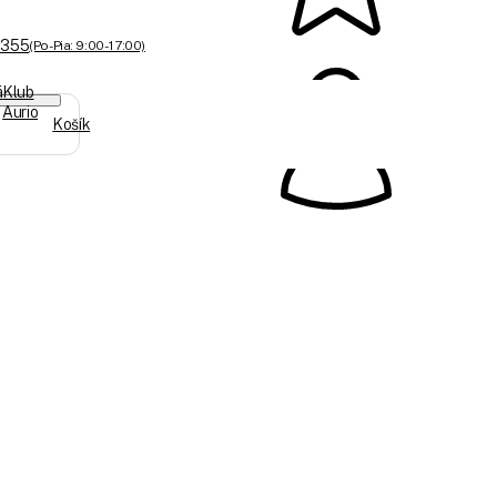
 355
(Po-Pia: 9:00 - 17:00)
á
Klub
Aurio
Košík