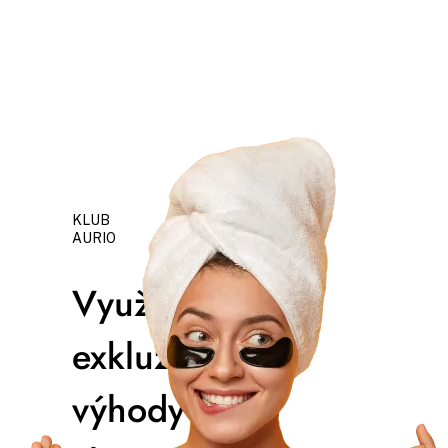
KLUB
AURIO
Využívajte
exkluzívne
výhody