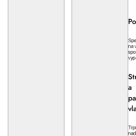
Po
Spe
na 
spo
vyp
St
a
pa
vl
Trp
na