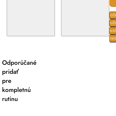
ZLOŽ
POUŽ
O ZNA
PARAM
Odporúčané
pridať
pre
kompletnú
rutinu