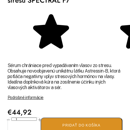
stresu SPECTRAL F7
Sérum chrániace pred vypadávaním vlasov zo stresu.
Obsahuje novoobjavenú unikátnu látku Astressin-B, ktorá
potláča negatívny vplyv stresových hormónov na vlasy.
Ideálna doplnková kúra na zosilnenie účinku iných
vlasových aktivátorov a sér.
Podrobné informácie
€44,92
PRIDAŤ DO KOŠÍKA