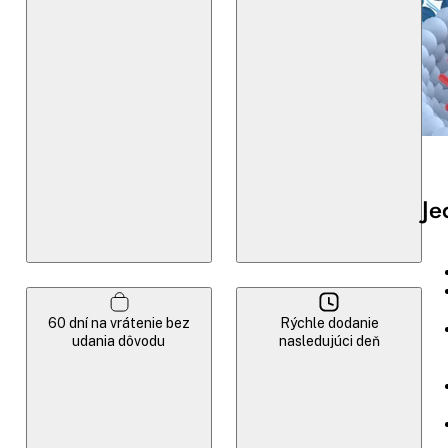
Je
60 dní na vrátenie bez
Rýchle dodanie
udania dôvodu
nasledujúci deň