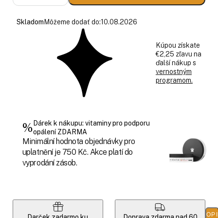
Skladom
Môžeme dodať do:
10.08.2026
Kúpou získate
€2,25 zľavu na
ďalší nákup s
vernostným
programom.
Dárek k nákupu: vitaminy pro podporu
%
opálení ZDARMA
Minimální hodnota objednávky pro
uplatnění je 750 Kč. Akce platí do
vyprodání zásob.
POP
Darček zadarmo ku
Doprava zdarma nad 60