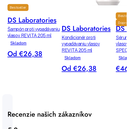
Bestseller
Bestse
DS Laboratories
Dopro
DS Laboratories
DS L
Šampón proti vypadávaniu
vlasov REVITA 205 ml
Kondicionér proti
Sérum 
Skladom
vypadávaniu vlasov
vlasov
REVITA 205 ml
SPEC
Od €26,38
Skladom
Skla
Od €26,38
€46
Recenzie našich zákazníkov