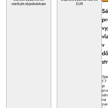
všetkým objednávkam
EUR
S
pr
vy
vl
v
dô
st
Spe
F7
je
prv
sér
na
sve