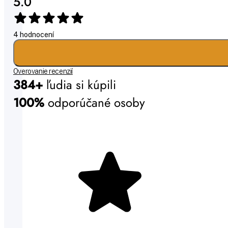
5.0
4 hodnocení
Overovanie recenzií
384+
ľudia si kúpili
100%
odporúčané osoby