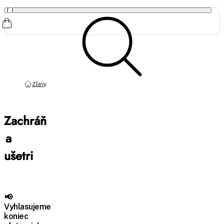
Zľavy
Zachráň
a
ušetri
📢
Vyhlasujeme
koniec