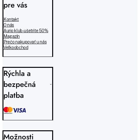
pre vás
Kontakt
O nás
Aurio klub - ušetrite 50%
Magazín
Prečo nakupovať u nás
Veľkoobchod
Rýchla a
bezpečná
platba
Možnosti