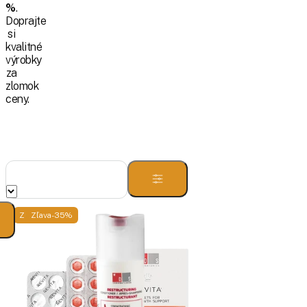
%
.
Doprajte
si
kvalitné
výrobky
za
zlomok
ceny.
Zľava -30%
Zľava -35%