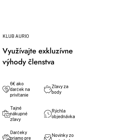
KLUB AURIO
Využívajte exkluzívne
výhody členstva
6€ ako
Zľavy za
darček na
body
privítanie
Tajné
Rýchla
nákupné
objednávka
zľavy
Darčeky
Novinky zo
priamo pre