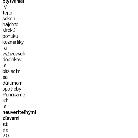
plytvania!
V
tejto
sekcii
nájdete
širokú
ponuku
kozmetiky
a
výživových
doplnkov
s
blížiacim
sa
dátumom
spotreby.
Ponúkame
ich
s
neuveriteľnými
zľavami
až
do
70