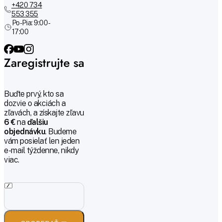
+420 734
553 355
Po-Pia: 9:00 -
17:00
Zaregistrujte sa
Buďte prvý, kto sa
dozvie o akciách a
zľavách, a získajte zľavu
6 €
na
ďalšiu
objednávku
. Budeme
vám posielať len jeden
e-mail týždenne, nikdy
viac.