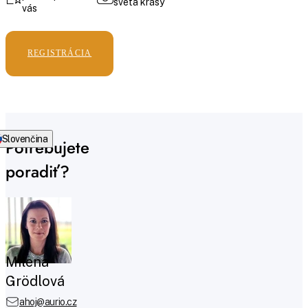
sveta krásy
vás
REGISTRÁCIA
Slovenčina
Potrebujete
poradiť?
Milena
Grödlová
ahoj@aurio.cz