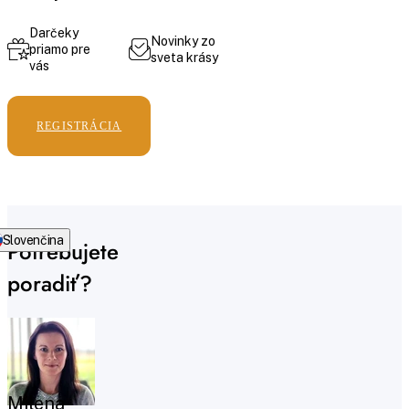
Darčeky
Novinky zo
priamo pre
sveta krásy
vás
REGISTRÁCIA
Slovenčina
Potrebujete
poradiť?
Milena