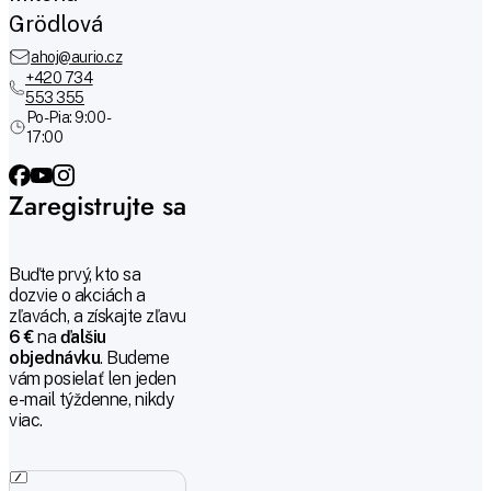
Grödlová
ahoj@aurio.cz
+420 734
553 355
Po-Pia: 9:00 -
17:00
Zaregistrujte sa
Buďte prvý, kto sa
dozvie o akciách a
zľavách, a získajte zľavu
6 €
na
ďalšiu
objednávku
. Budeme
vám posielať len jeden
e-mail týždenne, nikdy
viac.