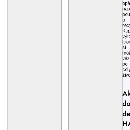
opä
napl
pou
a
rec
Kup
výr
kto
si
môž
váž
po
cel
živo
A
do
de
H