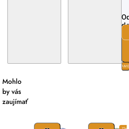
Od
de
ZLOŽ
O ZNA
PARAM
Mohlo
by vás
zaujímať
Zľav