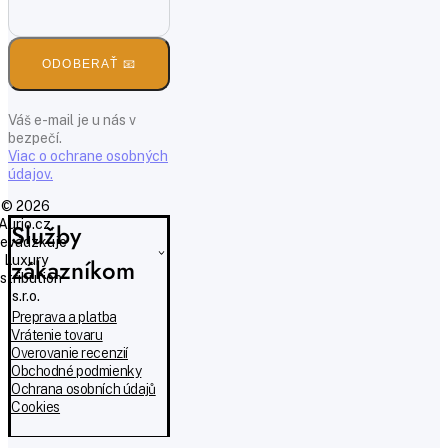
ODOBERAŤ 📧
Váš e-mail je u nás v
bezpečí.
Viac o ochrane osobných
údajov.
© 2026
Aurio.cz,
Služby
evádzkuje
Luxury
zákazníkom
istribution
s.r.o.
Preprava a platba
Vrátenie tovaru
Overovanie recenzií
Obchodné podmienky
Ochrana osobních údajů
Cookies