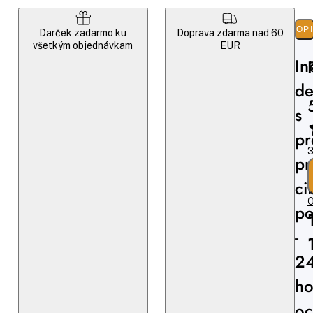
POP
Darček zadarmo ku
Doprava zdarma nad 60
všetkým objednávkam
EUR
In
de
s
pr
3
pr
ci
O
p
-
24
ho
oc