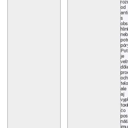
roz
od
ant
s
ob
hlin
neb
pot
póry
Pot
je
veľ
dôl
pro
och
telo
ale
aj
vyp
toxí
čo
pos
náš
imu