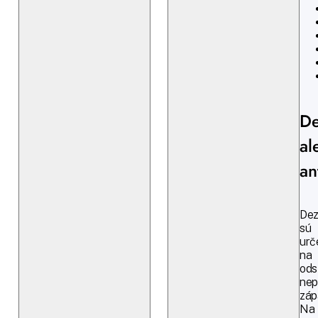
De
al
an
Dez
sú
urč
na
ods
nep
záp
Na