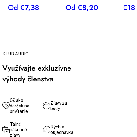
Od €7,38
Od €8,20
€18
KLUB AURIO
Využívajte exkluzívne
výhody členstva
6€ ako
Zľavy za
darček na
body
privítanie
Tajné
Rýchla
nákupné
objednávka
zľavy