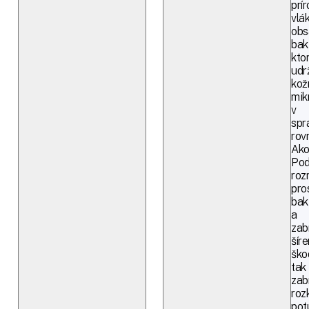
prí
vlá
obs
bak
kto
udr
kož
mik
v
spr
rov
Ak
Pod
roz
pro
bakt
a
zab
šíre
ško
tak
zab
roz
pot