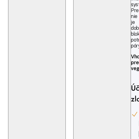
sys
Pre
nie
je
dob
blo
pot
póry
Vh
pre
veg
Úč
zl