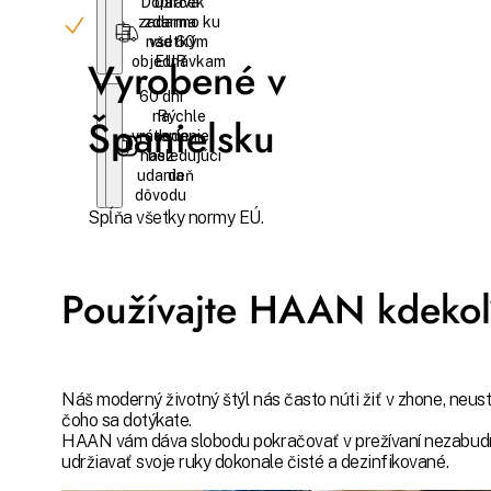
Doprava
Darček
zadarmo ku
zdarma
nad 60
všetkým
Vyrobené v
objednávkam
EUR
60 dní
na
Rýchle
Španielsku
vrátenie
dodanie
nasledujúci
bez
udania
deň
dôvodu
Spĺňa všetky normy EÚ.
Používajte HAAN kdekoľ
Náš moderný životný štýl nás často núti žiť v zhone, neus
čoho sa dotýkate.
HAAN vám dáva slobodu pokračovať v prežívaní nezabudnut
udržiavať svoje ruky dokonale čisté a dezinfikované.