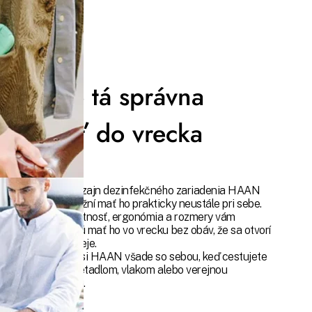
Presne tá správna
veľkosť do vrecka
Skvelý dizajn dezinfekčného zariadenia HAAN
vám umožní mať ho prakticky neustále pri sebe.
Jeho hmotnosť, ergonómia a rozmery vám
umožňujú mať ho vo vrecku bez obáv, že sa otvorí
alebo vyleje.
Vezmite si HAAN všade so sebou, keď cestujete
autom, lietadlom, vlakom alebo verejnou
dopravou.