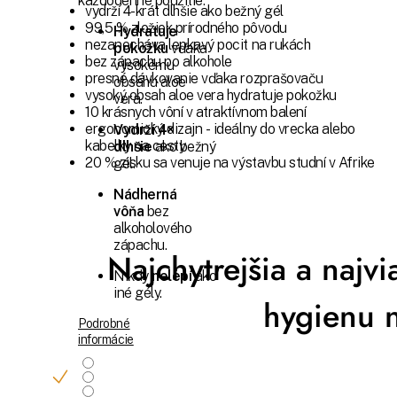
každodenné použitie.
vydrží 4-krát dlhšie ako bežný gél
99,5 % zložiek prírodného pôvodu
Hydratuje
nezanecháva lepkavý pocit na rukách
pokožku
vďaka
bez zápachu po alkohole
vysokému
presné dávkovanie vďaka rozprašovaču
obsahu aloe
vysoký obsah aloe vera hydratuje pokožku
vera.
10 krásnych vôní v atraktívnom balení
ergonomický dizajn - ideálny do vrecka alebo
Vydrží 4×
kabelky na cesty
dlhšie
ako bežný
20 % zisku sa venuje na výstavbu studní v Afrike
gél.
Nádherná
vôňa
bez
alkoholového
zápachu.
Najchytrejšia a najvia
Nikdy
nelepí
ako
iné gély.
hygienu n
Podrobné
informácie