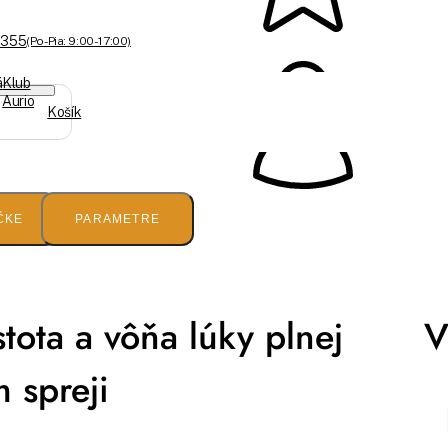
 355
(Po-Pia: 9:00 - 17:00)
á
Klub
Aurio
Košík
ČKE
PARAMETRE
tota a vôňa lúky plnej
V
 spreji