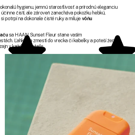
okonalú hygienu, jemnú starostlivosť a prírodnú eleganciu
 účinne čistí, ale zároveň zanecháva pokožku hebkú,
si potrpí na dokonale čisté ruky a miluje
vôňu
vaču
sa HAAN Sunset Fleur stane vaším
stách. Ľahko sa zmestí do vrecka či kabelky a poteší ženy
zajn v každom detaile.