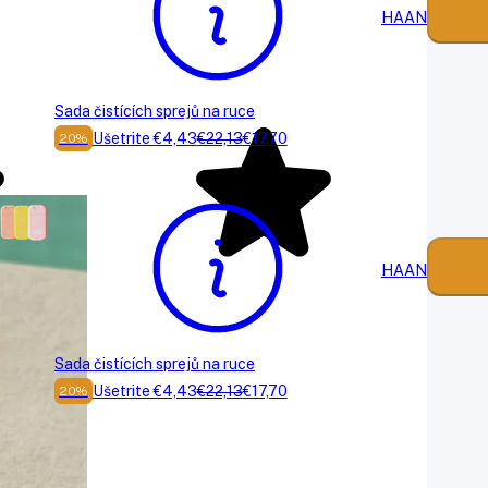
HAAN
Sada čistících sprejů na ruce
Ušetrite €4,43
€22,13
€17,70
20%
HAAN
Sada čistících sprejů na ruce
Ušetrite €4,43
€22,13
€17,70
20%