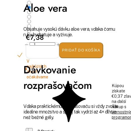
Aloe vera
Obsahuje vysokú dávku aloe vera, vďaka čomu
ruky hydratuje a vyživuje.
€7,38
PRIDAŤ DO KOŠÍKA
V
Dávkovanie
najbližších
dňoch
očakávame
rozprašovačom
Kúpou
získate
€0,37 zľa
na ďalší
Vďaka praktickému rozprašovaču si vždy zvolíte
nákup s
ideálne množstvo a sprej tak vydrží až 4× dlhšie
vernostn
než bežné gély.
programo