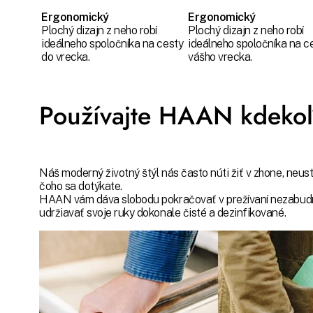
Ergonomický
Ergonomický
Plochý dizajn z neho robí
Plochý dizajn z neho robí
ideálneho spoločníka na cesty
ideálneho spoločníka na c
do vrecka.
vášho vrecka.
Používajte HAAN kdekoľ
Náš moderný životný štýl nás často núti žiť v zhone, neus
čoho sa dotýkate.
HAAN vám dáva slobodu pokračovať v prežívaní nezabudnut
udržiavať svoje ruky dokonale čisté a dezinfikované.