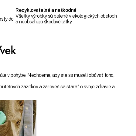
Recyklovateľné a neškodné
Všetky výrobky sú balené v ekologických obaloch
esty do
a neobsahujú škodlivé látky.
vek
tále v pohybe. Nechceme, aby ste sa museli obávať toho,
eľných zážitkov a zároveň sa starať o svoje zdravie a