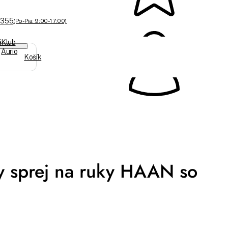
 355
(Po-Pia: 9:00 - 17:00)
á
Klub
Aurio
Košík
ny sprej na ruky HAAN so