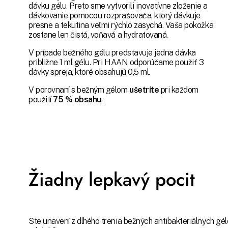
dávku gélu. Preto sme vytvorili inovatívne zloženie a
dávkovanie pomocou rozprašovača, ktorý dávkuje
presne a tekutina veľmi rýchlo zasychá. Vaša pokožka
zostane len čistá, voňavá a hydratovaná.
V prípade bežného gélu predstavuje jedna dávka
približne 1 ml gélu. Pri HAAN odporúčame použiť 3
dávky spreja, ktoré obsahujú 0,5 ml.
V porovnaní s bežným gélom
ušetríte
pri každom
použití
75 % obsahu
.
Žiadny lepkavý pocit
Ste unavení z dlhého trenia bežných antibakteriálnych gé