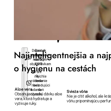
očakávame
Kúpou
získate
€0,31 zľav
na ďalší
nákup s
vernostn
programo
Najinteligentnejšia a naj
Doprava
Darček
zadarmo ku
zdarma
nad 60
všetkým
o hygienu na cestách
objednávkam
EUR
60 dní
na
Rýchle
vrátenie
dodanie
nasledujúci
bez
Aloe vera
udania
deň
Svieža vôňa
Obsahuje vysokú dávku aloe
dôvodu
Nie je cítiť alkohol, ale kr
vera, ktorá hydratuje a
vôňu pripomínajúcu parfu
vyživuje ruky.