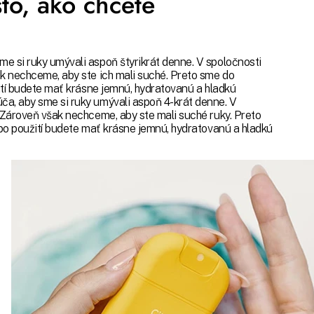
to, ako chcete
e si ruky umývali aspoň štyrikrát denne. V spoločnosti
k nechceme, aby ste ich mali suché. Preto sme do
ití budete mať krásne jemnú, hydratovanú a hladkú
a, aby sme si ruky umývali aspoň 4-krát denne. V
 Zároveň však nechceme, aby ste mali suché ruky. Preto
 po použití budete mať krásne jemnú, hydratovanú a hladkú