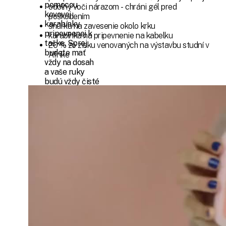
pomocou
odolný voči nárazom - chráni gél pred
kovovej
poškodením
karabínky
šnúrka na zavesenie okolo krku
pripevnenej k
karabínka na pripevnenie na kabelku
taške. Sprej
20 % zo zisku venovaných na výstavbu studní v
budete mať
Afrike
vždy na dosah
a vaše ruky
budú vždy čisté
a bez vírusov.
Podrobné
informácie
€6,14
PRIDAŤ DO KOŠÍKA
V
najbližších
dňoch