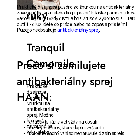
Praktické dizajnové puzdro so šnúrkou na antibakteriálny 
ruky
zavesené na krku alebo ho pripevniť k taške pomocou kovo
vaše ruky budú vždy čisté a bez vírusov. Vyberte si z 5 fa
outfit - či už idete do práce alebo na zápas s priateľmi.
-
Puzdro neobsahuje
antibakteriálny sprej
.
Tranquil
Camomile
Prečo si zamilujete
antibakteriálny sprej
Praktické
HAAN:
dizajnové
puzdro so
šnúrkou na
antibakteriálny
sprej. Možno
ho nosiť
antibakteriálny gél vždy na dosah
zavesené na
módny doplnok, ktorý doplní váš outfit
krku alebo
polopriehľadný vzhľad nenarušuje dizajn spreja