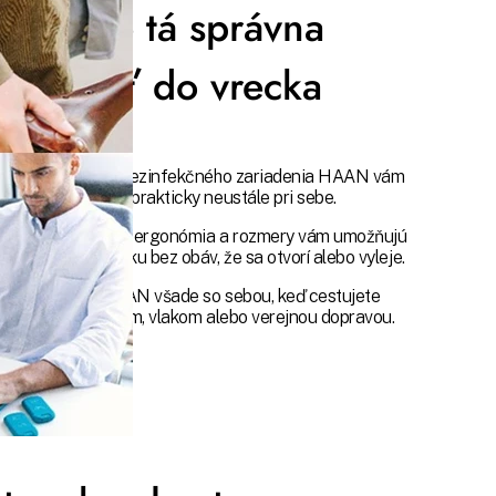
Presne tá správna
veľkosť do vrecka
Skvelý dizajn dezinfekčného zariadenia HAAN vám
umožní mať ho prakticky neustále pri sebe.
Jeho hmotnosť, ergonómia a rozmery vám umožňujú
mať ho vo vrecku bez obáv, že sa otvorí alebo vyleje.
Vezmite si HAAN všade so sebou, keď cestujete
autom, lietadlom, vlakom alebo verejnou dopravou.