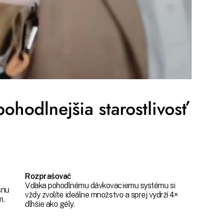
u
ým
m.
pohodlnejšia starostlivosť
Rozprašovač
Vďaka pohodlnému dávkovaciemu systému si
ásnu
vždy zvolíte ideálne množstvo a sprej vydrží 4×
m.
dlhšie ako gély.