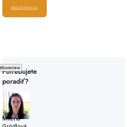
REGISTRÁCIA
Slovenčina
Potrebujete
poradiť?
Milena
Grödlová