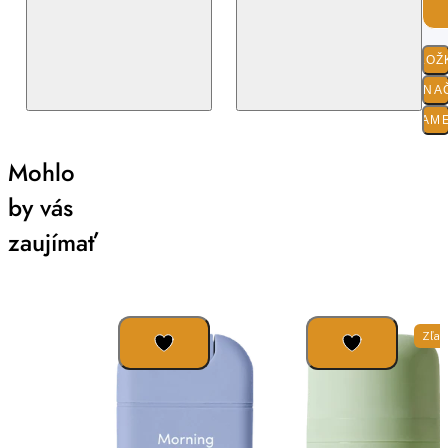
ZLOŽ
O ZNA
PARAM
Mohlo
by vás
zaujímať
Zľav