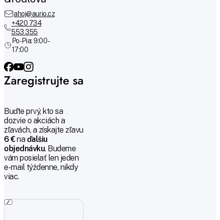
ahoj@aurio.cz
+420 734
553 355
Po-Pia: 9:00 -
17:00
Zaregistrujte sa
Buďte prvý, kto sa
dozvie o akciách a
zľavách, a získajte zľavu
6 €
na
ďalšiu
objednávku
. Budeme
vám posielať len jeden
e-mail týždenne, nikdy
viac.