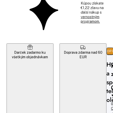
Kúpou získate
€1,22 zľavu na
ďalší nákup s
vernostným
programom.
POP
Darček zadarmo ku
Doprava zdarma nad 60
všetkým objednávkam
EUR
Hy
a
sp
te
ol
0
O