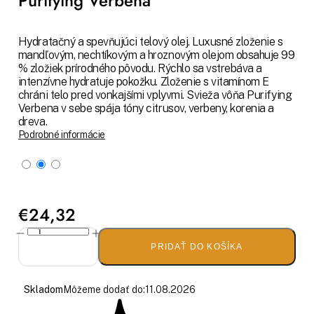
Purifying Verbena
Hydratačný a spevňujúci telový olej. Luxusné zloženie s
mandľovým, nechtíkovým a hroznovým olejom obsahuje 99
% zložiek prírodného pôvodu. Rýchlo sa vstrebáva a
intenzívne hydratuje pokožku. Zloženie s vitamínom E
chráni telo pred vonkajšími vplyvmi. Svieža vôňa Purifying
Verbena v sebe spája tóny citrusov, verbeny, korenia a
dreva.
Podrobné informácie
€24,32
PRIDAŤ DO KOŠÍKA
Skladom
Môžeme dodať do:
11.08.2026