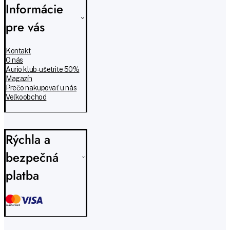
Informácie
pre vás
Kontakt
O nás
Aurio klub - ušetrite 50%
Magazín
Prečo nakupovať u nás
Veľkoobchod
Rýchla a
bezpečná
platba