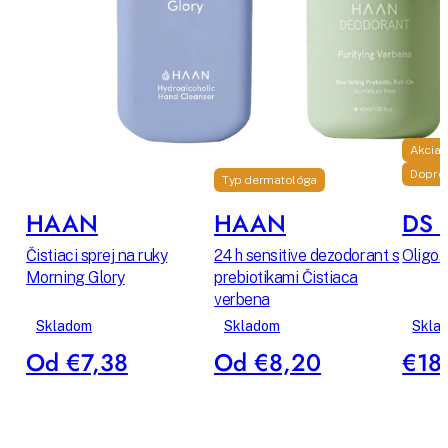
Akcia
Dopro
Typ dermatológa
HAAN
HAAN
DS L
Čistiaci sprej na ruky
24 h sensitive dezodorant s
Oligo.D
Morning Glory
prebiotikami Čistiaca
verbena
Skladom
Skladom
Skla
Od €7,38
Od €8,20
€18