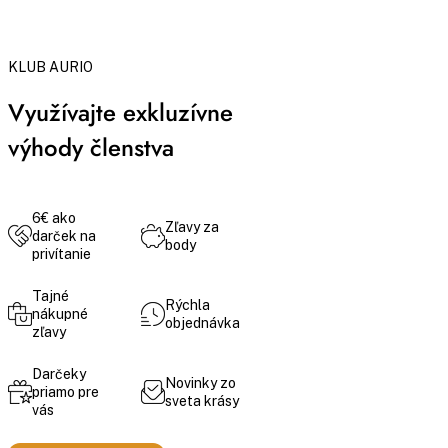
KLUB AURIO
Využívajte exkluzívne
výhody členstva
6€ ako
Zľavy za
darček na
body
privítanie
Tajné
Rýchla
nákupné
objednávka
zľavy
Darčeky
Novinky zo
priamo pre
sveta krásy
vás