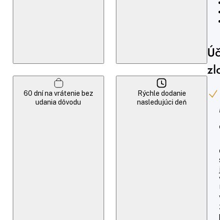
Úč
zl
60 dní na vrátenie bez
Rýchle dodanie
udania dôvodu
nasledujúci deň