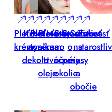
Pleťové
Krk
Pleťové
Pleťové
Masky
Starostlivosť
Starostlivosť
Séra
Zubná
krémy
a
tonikum
séra
na
o
o
na
starostli
dekolt
a
tvár
očné
pery
riasy
oleje
okolie
a
obočie