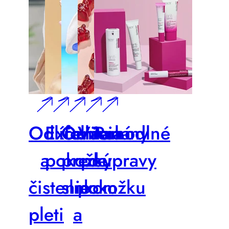
Odlíčenie
Exfoliácia
Ochrana
Vitamíny
Pohodlné
a
pokožky
pred
pre
súpravy
čistenie
slnkom
pokožku
pleti
a