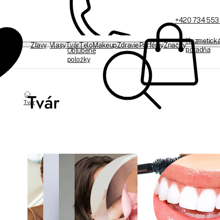
+420 734 553
Kozmetick
Zľavy
Vlasy
Tvár
Telo
Makeup
Zdravie
Parfémy
Značky
poradňa
Obľúbené
položky
Sme offline
Tvár
Tvár