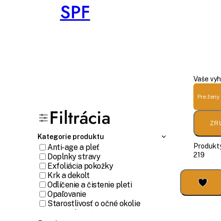
SPF
Vaše vyh
Pre ženy
Filtrácia
ZR
Kategorie produktu
Produkty
Anti-age a pleť
219
Doplnky stravy
Exfoliácia pokožky
Krk a dekolt
Odlíčenie a čistenie pleti
Opaľovanie
Starostlivosť o očné okolie
Starostlivosť o pery