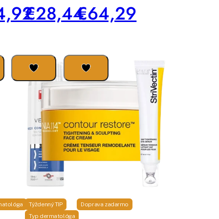
4,92
€28,44
€64,29
matológa
Týždenný TIP
Doprava zadarmo
Typ dermatológa