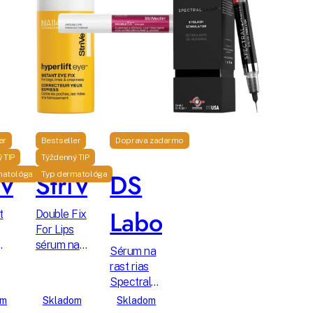
er
Bestseller
Doprava zadarmo
 TIP
Týždenný TIP
iVectin
StriVectin
DS
matológa
Typ dermatológa
Laboratories
t
Double Fix
For Lips
sérum na
Sérum na
zväčšenie
rast rias
pier a
Spectral
vyhladenie
Lash
om
Skladom
Skladom
vrások