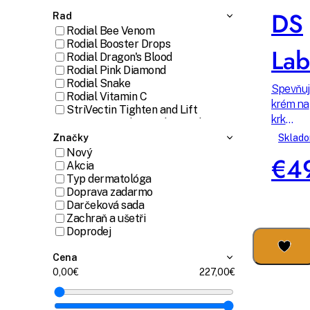
DS
Vitamín E
Rad
Kolagén
Rodial Bee Venom
Rodial Booster Drops
Lab
Rodial Dragon's Blood
Rodial Pink Diamond
Rodial Snake
Spevňuj
Rodial Vitamin C
krém na
StriVectin Tighten and Lift
krk
StriVectin Advanced retinol
VEXUM
StriVectin Anti-wrinkle
Sklad
Značky
StriVectin Multi-action
SL
Nový
€4
StriVectin Advanced acids
Akcia
Ahava Cleanse
Typ dermatológa
Ahava Hydrate
Doprava zadarmo
Ahava Even Tone
Darčeková sada
Ahava Anti-wrinkle
Zachraň a ušetři
Rilastil Aqua
Doprodej
Rilastil Daily Care
Rilastil Acnestil
Cena
Rilastil Xerolact
0,00
227,00
Rilastil Difesa
Rilastil Hydrotenseur
Rilastil D-Clar