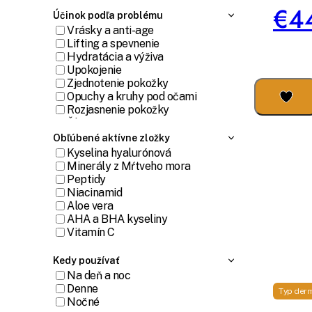
€4
Účinok podľa problému
Vrásky a anti-age
Lifting a spevnenie
Hydratácia a výživa
Upokojenie
Zjednotenie pokožky
Opuchy a kruhy pod očami
Rozjasnenie pokožky
Škvrny a pigmentácia
Proti začervenaniu
Obľúbené aktívne zložky
Zníženie tvorby kožného mazu a
Kyselina hyalurónová
matovania
Minerály z Mŕtveho mora
Proti akné
Peptidy
Póry a čierne bodky
Niacinamid
Ekzém
Aloe vera
Ochrana pred slnkom
AHA a BHA kyseliny
Podbradok
Vitamín C
Proti svrbeniu a podráždeniu
Kofeín
Rast rias a obočia
Niacín
Kedy používať
Bielenie zubov
Retinol a retinal
Na deň a noc
Starostlivosť o pery a okolie
Nanoxidil
Denne
Typ der
Proti striám
Bakuchiol
Nočné
Prebiotiká