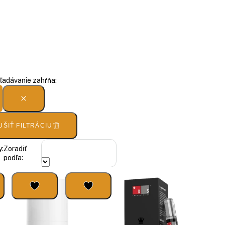
ľadávanie zahŕňa:
UŠIŤ FILTRÁCIU
:
Zoradiť
podľa: