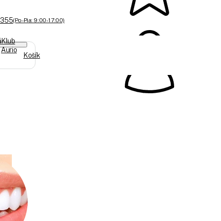
 355
(Po-Pia: 9:00 - 17:00)
á
Klub
Aurio
Košík