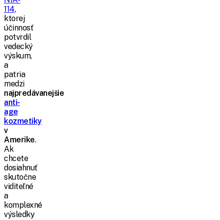
114
,
ktorej
účinnosť
potvrdil
vedecký
výskum,
a
patria
medzi
najpredávanejšie
anti-
age
kozmetiky
v
Amerike
.
Ak
chcete
dosiahnuť
skutočne
viditeľné
a
komplexné
výsledky