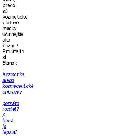
prečo
sú
kozmetické
pleťové
masky
účinnejšie
ako
bežné?
Prečítajte
si
článok
-
Kozmetika
alebo
kozmeceutické
prípravky
-
poznáte
rozdiel?
A
ktorá
je
lepšia?