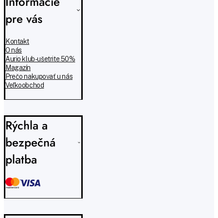
Informácie
pre vás
Kontakt
O nás
Aurio klub - ušetrite 50%
Magazín
Prečo nakupovať u nás
Veľkoobchod
Rýchla a
bezpečná
platba