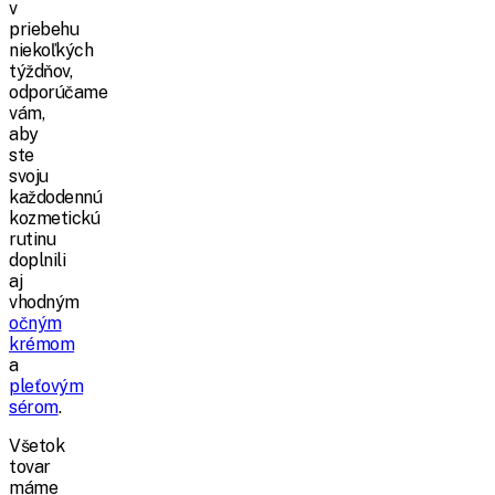
v
priebehu
niekoľkých
týždňov,
odporúčame
vám,
aby
ste
svoju
každodennú
kozmetickú
rutinu
doplnili
aj
vhodným
očným
krémom
a
pleťovým
sérom
.
Všetok
tovar
máme