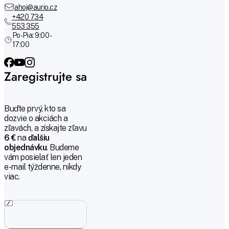
ahoj@aurio.cz
+420 734
553 355
Po-Pia: 9:00 -
17:00
Zaregistrujte sa
Buďte prvý, kto sa
dozvie o akciách a
zľavách, a získajte zľavu
6 €
na
ďalšiu
objednávku
. Budeme
vám posielať len jeden
e-mail týždenne, nikdy
viac.