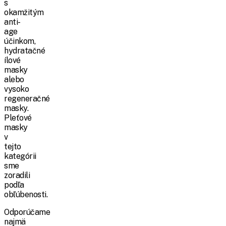
s
okamžitým
anti-
age
účinkom,
hydratačné
ílové
masky
alebo
vysoko
regeneračné
masky.
Pleťové
masky
v
tejto
kategórii
sme
zoradili
podľa
obľúbenosti.
Odporúčame
najmä