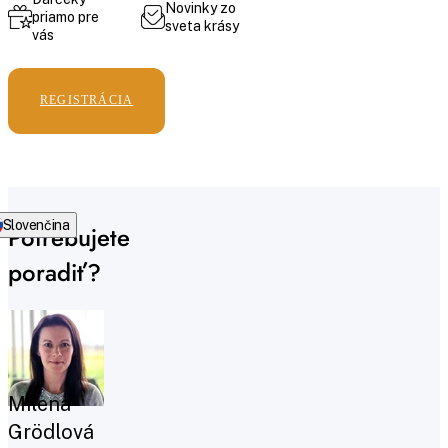
Novinky zo
priamo pre
sveta krásy
vás
REGISTRÁCIA
Slovenčina
Potrebujete
poradiť?
Milena
Grödlová