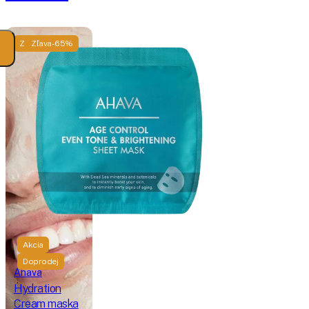
Zľava -65%
Zľava -65%
Akcia
Doprodej
Ahava
Ahava
Hydration
Age
Cream maska