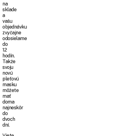
na
sklade
a
vašu
objednávku
zvyčajne
odosielame
do
12
hodín.
Takže
svoju
novú
pleťovú
masku
môžete
mať
doma
najneskôr
do
dvoch
dní.
Viete,