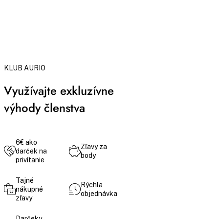
KLUB AURIO
Využívajte exkluzívne
výhody členstva
6€ ako
Zľavy za
darček na
body
privítanie
Tajné
Rýchla
nákupné
objednávka
zľavy
Darčeky