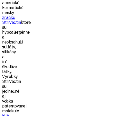
americké
kozmetické
masky
značku
StriVectin
ktoré
sú
hypoalergénne
a
neobsahujú
sulfáty,
silikóny
a
iné
škodlivé
látky.
Výrobky
StriVectin
sú
jedinečné
aj
vďaka
patentovanej
molekule
NIA-