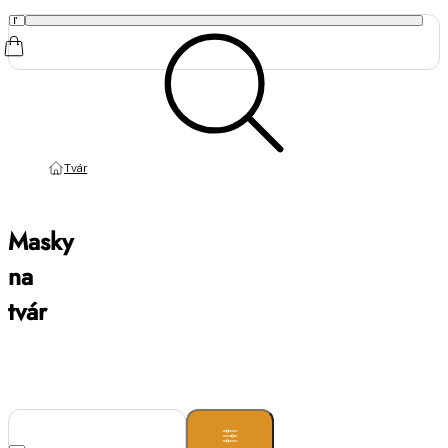
Tvár
Masky
na
tvár