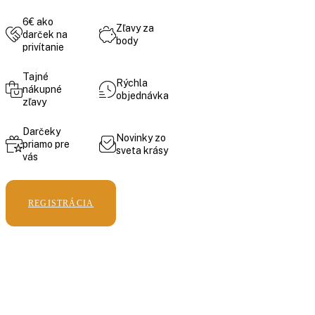
6€ ako
Zľavy za
darček na
body
privítanie
Tajné
Rýchla
nákupné
objednávka
zľavy
Darčeky
Novinky zo
priamo pre
sveta krásy
vás
REGISTRÁCIA