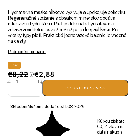
Hydratačná maska hĺbkovo vyživuje a upokojuje pokožku.
Regeneračné zloženie s obsahom minerálov dodáva
intenzívnu hydratáciu. Pleť je dokonale hydratovaná,
zdravá a viditeľne osviežená už po jednej aplikácii. Pre
všetky typy pleti. Praktické jednorazové balenie je vhodné
na cesty.
Podrobné informácie
65%
€8,22
€2,88
PRIDAŤ DO KOŠÍKA
Skladom
Môžeme dodať do:
11.08.2026
Kúpou získate
€0,14 zľavu na
ďalší nákup s