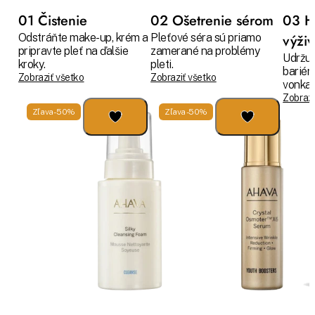
01 Čistenie
02 Ošetrenie sérom
03 H
Odstráňte make-up, krém a
Pleťové séra sú priamo
výži
pripravte pleť na ďalšie
zamerané na problémy
Udržuj
kroky.
pleti.
bariér
Zobraziť všetko
Zobraziť všetko
vonkaj
Zobrazi
Zľava -50%
Zľava -50%