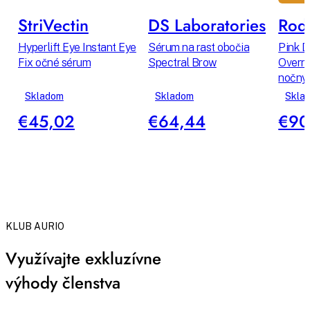
StriVectin
DS Laboratories
Rodi
Hyperlift Eye Instant Eye
Sérum na rast obočia
Pink D
Fix očné sérum
Spectral Brow
Overni
nočný 
Skladom
Skladom
Skla
€45,02
€64,44
€90
KLUB AURIO
Využívajte exkluzívne
výhody členstva