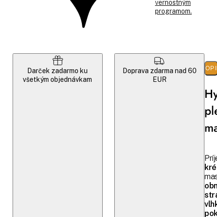
vernostným
programom.
POP
Darček zadarmo ku
Doprava zdarma nad 60
všetkým objednávkam
EUR
Hy
pl
m
Prí
kr
ma
obn
str
vlh
po