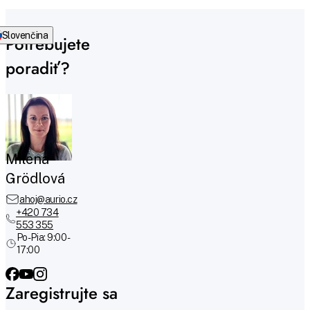
Slovenčina
Potrebujete
poradiť?
Milena
Grödlová
ahoj@aurio.cz
+420 734
553 355
Po-Pia: 9:00 -
17:00
Zaregistrujte sa