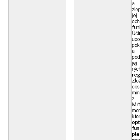
a
zle
jej
och
fun
Úči
upo
pok
a
pod
jej
rých
reg
Zlo
obs
min
z
Mŕt
mor
kto
opt
fun
ple