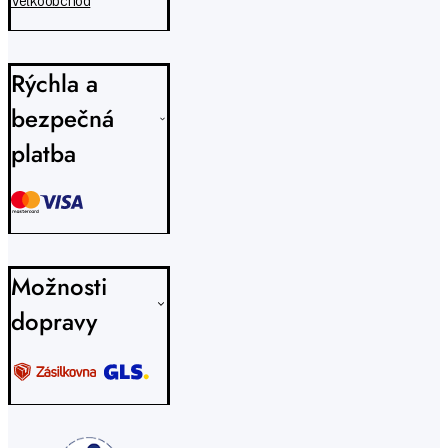
Veľkoobchod
Rýchla a
bezpečná
platba
Možnosti
dopravy