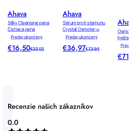
Ahava
Ahava
Aha
Silky Cleansing pena
Sérum proti starnutiu
Čistiaca pena
Crystal Osmoter™
Osmot
Predaj ukončený
Predaj ukončený
hydrat
€16,50
€36,97
Pred
€33,00
€73,94
€71
Recenzie našich zákazníkov
0.0