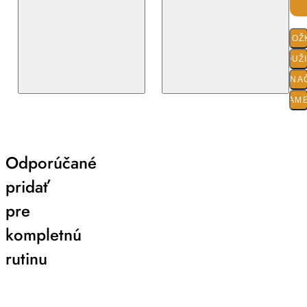
ZLOŽ
POUŽ
O ZNA
PARAM
Odporúčané
pridať
pre
kompletnú
rutinu