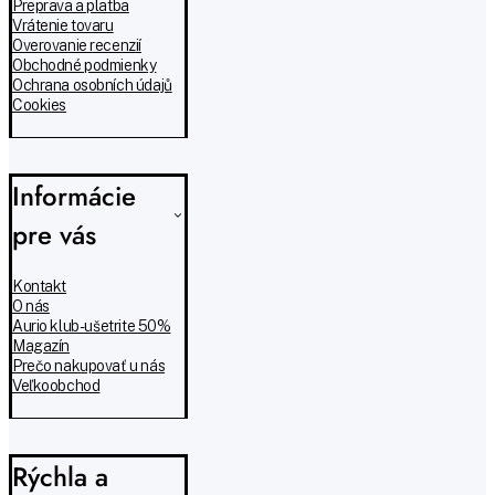
Preprava a platba
Vrátenie tovaru
Overovanie recenzií
Obchodné podmienky
Ochrana osobních údajů
Cookies
Informácie
pre vás
Kontakt
O nás
Aurio klub - ušetrite 50%
Magazín
Prečo nakupovať u nás
Veľkoobchod
Rýchla a