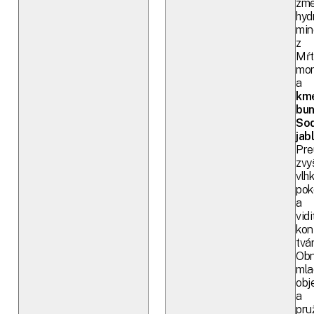
zm
hyd
min
z
Mŕt
mo
a
km
bun
So
jab
Pre
zvy
vlh
pok
a
vid
kon
tvár
Obn
mla
obj
a
pru