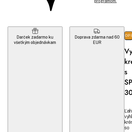
programom.
POP
Darček zadarmo ku
Doprava zdarma nad 60
všetkým objednávkam
EUR
Vy
k
s
S
3
Ľah
vyh
kré
so