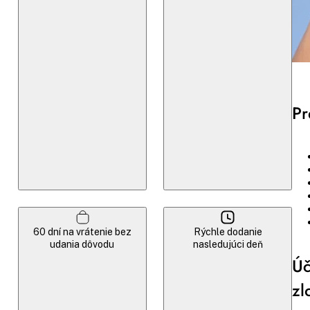
Pr
60 dní na vrátenie bez
Rýchle dodanie
udania dôvodu
nasledujúci deň
Úč
zl