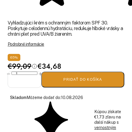
Vyhladzujúci krém s ochranným faktorom SPF 30.
Poskytuje celodennú hydratáciu, redukuje hlboké vrásky a
chráni pleť pred UVA/B žiarením.
Podrobné informácie
65%
€99,09
€34,68
PRIDAŤ DO KOŠÍKA
Skladom
Môžeme dodať do:
10.08.2026
Kúpou získate
€1,73 zľavu na
ďalší nákup s
vernostným