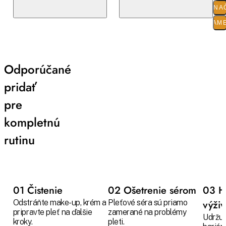
O ZNA
PARAM
Odporúčané
pridať
pre
kompletnú
rutinu
01 Čistenie
02 Ošetrenie sérom
03 H
Odstráňte make-up, krém a
Pleťové séra sú priamo
výži
pripravte pleť na ďalšie
zamerané na problémy
Udržuj
kroky.
pleti.