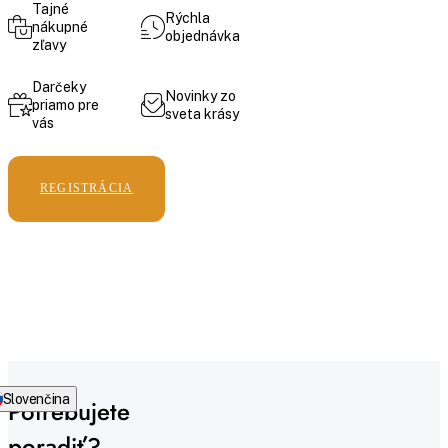
Tajné
Rýchla
nákupné
objednávka
zľavy
Darčeky
Novinky zo
priamo pre
sveta krásy
vás
REGISTRÁCIA
Slovenčina
Potrebujete
poradiť?