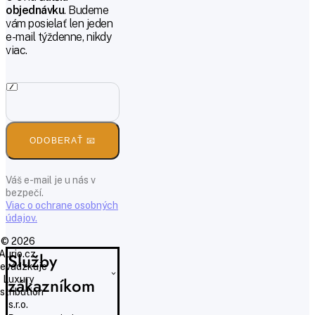
objednávku
. Budeme
vám posielať len jeden
e-mail týždenne, nikdy
viac.
ODOBERAŤ 📧
Váš e-mail je u nás v
bezpečí.
Viac o ochrane osobných
údajov.
© 2026
Aurio.cz,
Služby
evádzkuje
Luxury
zákazníkom
istribution
s.r.o.