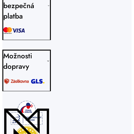
bezpečná
platba
Možnosti
dopravy