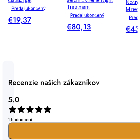
čistiaci gél
sérum Extreme Night
Nočný 
Treatment
Predaj ukončený
Minera
Predaj ukončený
€19,37
Pred
€80,13
€43
Recenzie našich zákazníkov
5.0
1 hodnocení