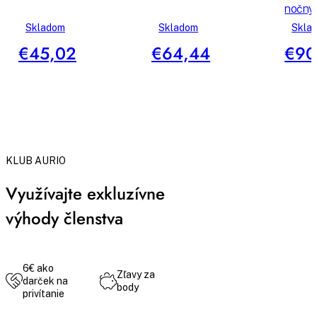
nočný 
Skladom
Skladom
Skla
€45,02
€64,44
€90
KLUB AURIO
Využívajte exkluzívne
výhody členstva
6€ ako
Zľavy za
darček na
body
privítanie