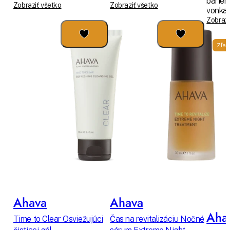
bariér
Zobraziť všetko
Zobraziť všetko
vonkaj
Zobrazi
Zľav
Ahava
Ahava
Aha
Time to Clear Osviežujúci
Čas na revitalizáciu Nočné