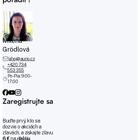
Milena
Grödlová
ahoj@aurio.cz
+420 734
553 355
Po-Pia: 9:00 -
17:00
Zaregistrujte sa
Buďte prvý, kto sa
dozvie o akciách a
zľavách, a získajte zľavu
6 €
na
ďalšiu