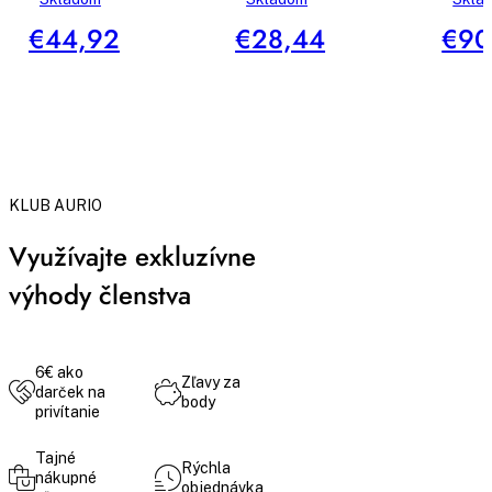
€44,92
€28,44
€90
KLUB AURIO
Využívajte exkluzívne
výhody členstva
6€ ako
Zľavy za
darček na
body
privítanie
Tajné
Rýchla
nákupné
objednávka