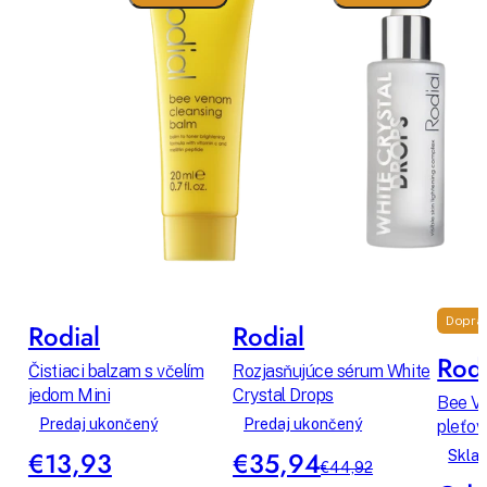
Dopra
Rodial
Rodial
Rodi
Čistiaci balzam s včelím
Rozjasňujúce sérum White
jedom Mini
Crystal Drops
Bee V
Predaj ukončený
Predaj ukončený
pleťov
€13,93
€35,94
Skla
€44,92