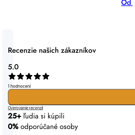
Od 
Recenzie našich zákazníkov
5.0
1 hodnocení
Overovanie recenzií
25+
ľudia si kúpili
0%
odporúčané osoby