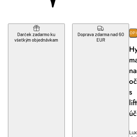
POP
Darček zadarmo ku
Doprava zdarma nad 60
všetkým objednávkam
EUR
Hy
m
na
oč
s
li
úč
Lux