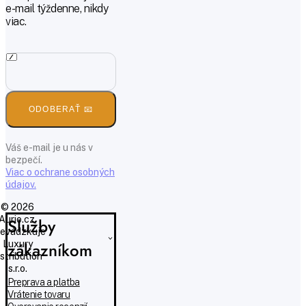
e-mail týždenne, nikdy
viac.
ODOBERAŤ 📧
Váš e-mail je u nás v
bezpečí.
Viac o ochrane osobných
údajov.
© 2026
Aurio.cz,
Služby
evádzkuje
Luxury
zákazníkom
istribution
s.r.o.
Preprava a platba
Vrátenie tovaru