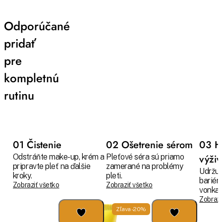
Odporúčané
pridať
pre
kompletnú
rutinu
01 Čistenie
02 Ošetrenie sérom
03 H
Odstráňte make-up, krém a
Pleťové séra sú priamo
výži
pripravte pleť na ďalšie
zamerané na problémy
Udržuj
kroky.
pleti.
bariér
Zobraziť všetko
Zobraziť všetko
vonkaj
Zobrazi
Zľava -20%