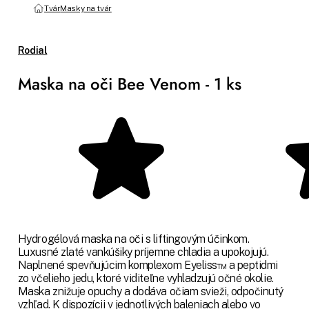
Tvár
Masky na tvár
Rodial
Maska na oči Bee Venom - 1 ks
Hydrogélová maska na oči s liftingovým účinkom.
Luxusné zlaté vankúšiky príjemne chladia a upokojujú.
Naplnené spevňujúcim komplexom Eyeliss™ a peptidmi
zo včelieho jedu, ktoré viditeľne vyhladzujú očné okolie.
Maska znižuje opuchy a dodáva očiam svieži, odpočinutý
vzhľad. K dispozícii v jednotlivých baleniach alebo vo