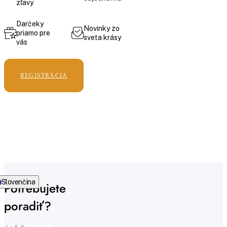
zľavy
Darčeky
Novinky zo
priamo pre
sveta krásy
vás
REGISTRÁCIA
Slovenčina
Potrebujete
poradiť?