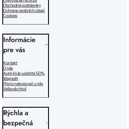
Overovanie recenzií
Obchodné podmienky
Ochrana osobních údajů
Cookies
Informácie
pre vás
Kontakt
O nás
Aurio klub - ušetrite 50%
Magazín
Prečo nakupovať u nás
Veľkoobchod
Rýchla a
bezpečná