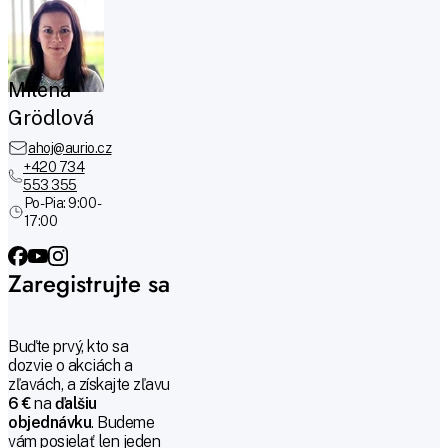
Milena
Grödlová
ahoj@aurio.cz
+420 734
553 355
Po-Pia: 9:00 -
17:00
Zaregistrujte sa
Buďte prvý, kto sa
dozvie o akciách a
zľavách, a získajte zľavu
6 €
na
ďalšiu
objednávku
. Budeme
vám posielať len jeden