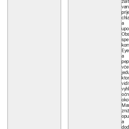
zla
van
prí
chl
a
upo
Obs
spe
kom
Eye
a
pep
vče
jedu
kto
vid
vyh
očn
okol
Ma
zni
opu
a
dod