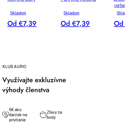
verbe
Skladom
Skladom
Skla
Od €7,39
Od €7,39
Od 
KLUB AURIO
Využívajte exkluzívne
výhody členstva
6€ ako
Zľavy za
darček na
body
privítanie