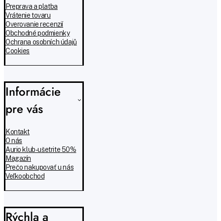
Preprava a platba
Vrátenie tovaru
Overovanie recenzií
Obchodné podmienky
Ochrana osobních údajů
Cookies
Informácie
pre vás
Kontakt
O nás
Aurio klub - ušetrite 50%
Magazín
Prečo nakupovať u nás
Veľkoobchod
Rýchla a