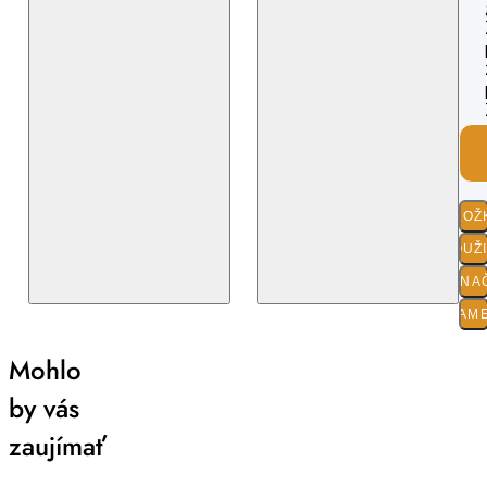
ZLOŽ
POUŽ
O ZNA
PARAM
Mohlo
by vás
zaujímať