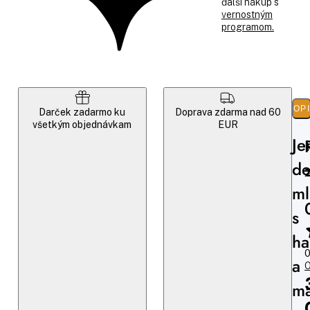
ďalší nákup s
vernostným
programom.
POP
Darček zadarmo ku
Doprava zdarma nad 60
všetkým objednávkam
EUR
J
de
ml
s
h
0
a
O
ma