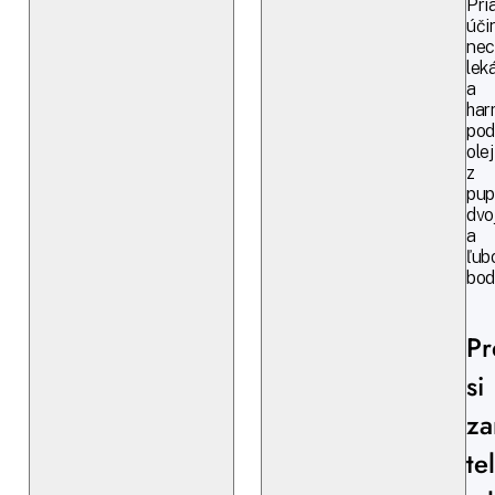
Pri
úči
nec
lek
a
har
pod
olej
z
pup
dvo
a
ľub
bod
Pr
si
za
te