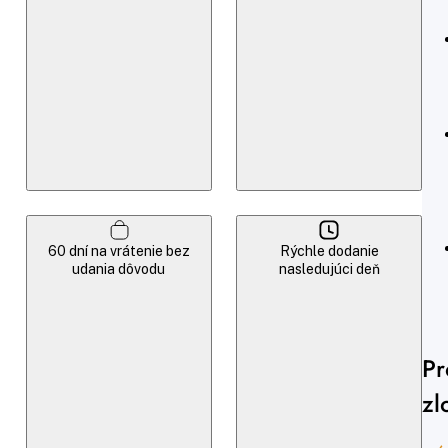
60 dní na vrátenie bez
Rýchle dodanie
udania dôvodu
nasledujúci deň
Pr
zl