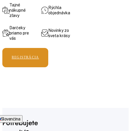
Tajné
Rýchla
nákupné
objednávka
zľavy
Darčeky
Novinky zo
priamo pre
sveta krásy
vás
REGISTRÁCIA
Slovenčina
Potrebujete