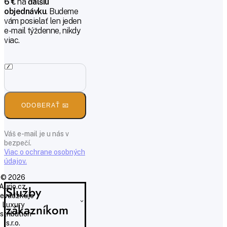
6 €
na
ďalšiu
objednávku
. Budeme
vám posielať len jeden
e-mail týždenne, nikdy
viac.
ODOBERAŤ 📧
Váš e-mail je u nás v
bezpečí.
Viac o ochrane osobných
údajov.
© 2026
Aurio.cz,
Služby
evádzkuje
Luxury
zákazníkom
istribution
s.r.o.