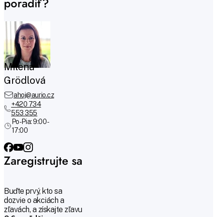
poradiť?
Milena
Grödlová
ahoj@aurio.cz
+420 734
553 355
Po-Pia: 9:00 -
17:00
Zaregistrujte sa
Buďte prvý, kto sa
dozvie o akciách a
zľavách, a získajte zľavu