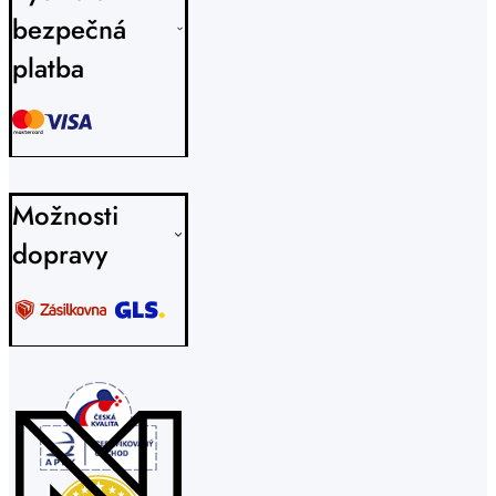
bezpečná
platba
Možnosti
dopravy