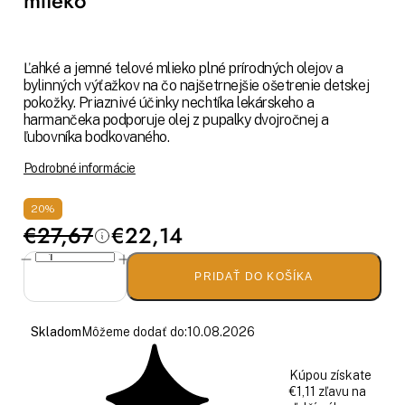
mlieko
Ľahké a jemné telové mlieko plné prírodných olejov a
bylinných výťažkov na čo najšetrnejšie ošetrenie detskej
pokožky. Priaznivé účinky nechtíka lekárskeho a
harmančeka podporuje olej z pupalky dvojročnej a
ľubovníka bodkovaného.
Podrobné informácie
20%
€27,67
€22,14
PRIDAŤ DO KOŠÍKA
Skladom
Môžeme dodať do:
10.08.2026
Kúpou získate
€1,11 zľavu na