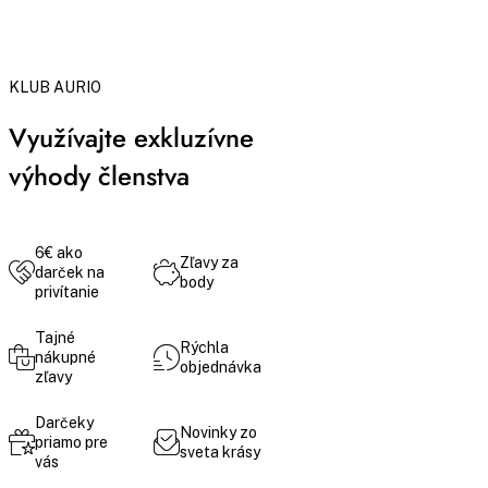
KLUB AURIO
Využívajte exkluzívne
výhody členstva
6€ ako
Zľavy za
darček na
body
privítanie
Tajné
Rýchla
nákupné
objednávka
zľavy
Darčeky
Novinky zo
priamo pre
sveta krásy
vás