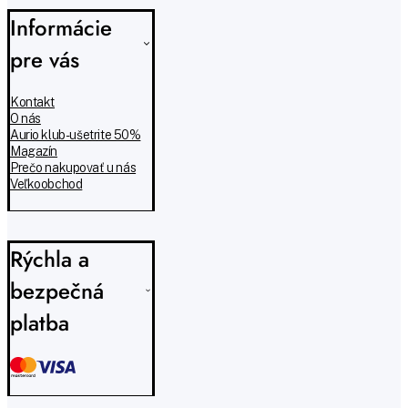
Informácie
pre vás
Kontakt
O nás
Aurio klub - ušetrite 50%
Magazín
Prečo nakupovať u nás
Veľkoobchod
Rýchla a
bezpečná
platba