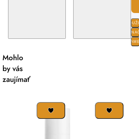
POUŽ
O ZNA
PARAM
Mohlo
by vás
zaujímať