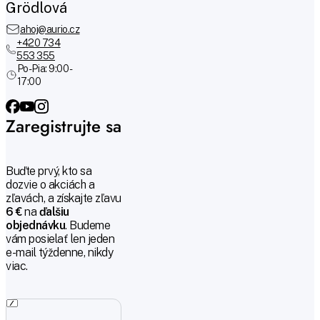
Grödlová
ahoj@aurio.cz
+420 734
553 355
Po-Pia: 9:00 -
17:00
Zaregistrujte sa
Buďte prvý, kto sa
dozvie o akciách a
zľavách, a získajte zľavu
6 €
na
ďalšiu
objednávku
. Budeme
vám posielať len jeden
e-mail týždenne, nikdy
viac.