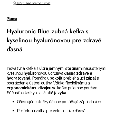
Tvár
Zubná starostlivosť
Piuma
Hyaluronic Blue zubná kefka s
kyselinou hyalurónovou pre zdravé
ďasná
Inovatívna kefka s
ultra jemnými štetinami
napustenými
kyselinou hyalurónovou udržiava
ďasná zdravé a
hydratované.
Pomáha
upokojiť
prebiehajúci
zápal
a
podráždenie ústnej dutiny. Vďaka flexibilnému a
ergonomickému dizajnu
sa kefka príjemne používa.
Súčasťou kefky je aj
čistič jazyka
.
Ošetrujúce zložky účinne potláčajú zápal ďasien.
Perfektná voľba pre veľmi citlivé ďasná.