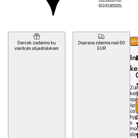
programom.
POP
Darček zadarmo ku
Doprava zdarma nad 60
všetkým objednávkam
EUR
In
ke
Zu
kef
0
spá
špi
úst
hyg
O
s
mo
diz