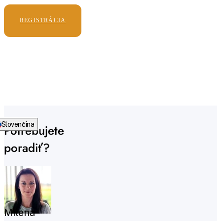
REGISTRÁCIA
Slovenčina
Potrebujete
poradiť?
Milena