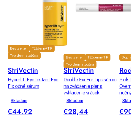
Bestseller
Týždenný TIP
Typ dermatológa
Bestseller
Týždenný TIP
Dopra
Typ dermatológa
StriVectin
StriVectin
Rodi
Hyperlift Eye Instant Eye
Double Fix For Lips sérum
Pink D
Fix očné sérum
na zväčšenie pier a
Overni
vyhladenie vrások
nočný 
Skladom
Skladom
Skla
€44,92
€28,44
€90