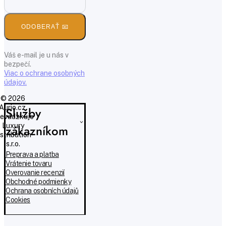
ODOBERAŤ 📧
Váš e-mail je u nás v
bezpečí.
Viac o ochrane osobných
údajov.
© 2026
Aurio.cz,
Služby
evádzkuje
Luxury
zákazníkom
istribution
s.r.o.
Preprava a platba
Vrátenie tovaru
Overovanie recenzií
Obchodné podmienky
Ochrana osobních údajů
Cookies