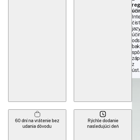
reg
úči
Int
čist
jaz
úči
ods
bak
spô
záp
z
úst.
60 dní na vrátenie bez
Rýchle dodanie
udania dôvodu
nasledujúci deň