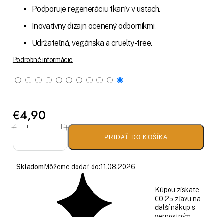
Podporuje regeneráciu tkanív v ústach.
Inovatívny dizajn ocenený odborníkmi.
Udržateľná, vegánska a cruelty-free.
Podrobné informácie
€4,90
PRIDAŤ DO KOŠÍKA
Skladom
Môžeme dodať do:
11.08.2026
Kúpou získate
€0,25 zľavu na
ďalší nákup s
vernostným