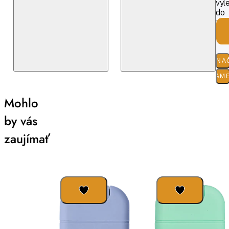
vyle
do
vys
lesk
O ZNA
PARAM
Mohlo
by vás
zaujímať