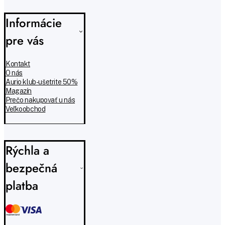
Informácie
pre vás
Kontakt
O nás
Aurio klub - ušetrite 50%
Magazín
Prečo nakupovať u nás
Veľkoobchod
Rýchla a
bezpečná
platba