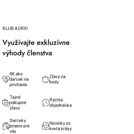
KLUB AURIO
Využívajte exkluzívne
výhody členstva
6€ ako
Zľavy za
darček na
body
privítanie
Tajné
Rýchla
nákupné
objednávka
zľavy
Darčeky
Novinky zo
priamo pre
sveta krásy
vás