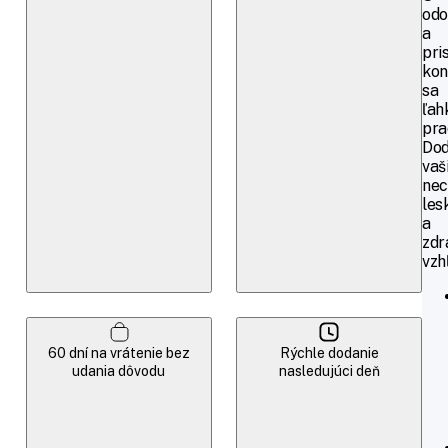
odo
a
pri
kon
sa
ľah
pra
Do
vaš
ne
les
a
zdr
vzh
60 dní na vrátenie bez
Rýchle dodanie
udania dôvodu
nasledujúci deň