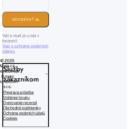
ODOBERAŤ 📧
Váš e-mail je u nás v
bezpečí.
Viac o ochrane osobných
údajov.
© 2026
Aurio.cz,
Služby
evádzkuje
Luxury
zákazníkom
istribution
s.r.o.
Preprava a platba
Vrátenie tovaru
Overovanie recenzií
Obchodné podmienky
Ochrana osobních údajů
Cookies