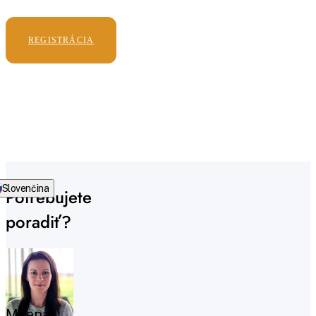
REGISTRÁCIA
Slovenčina
Potrebujete
poradiť?
Milena