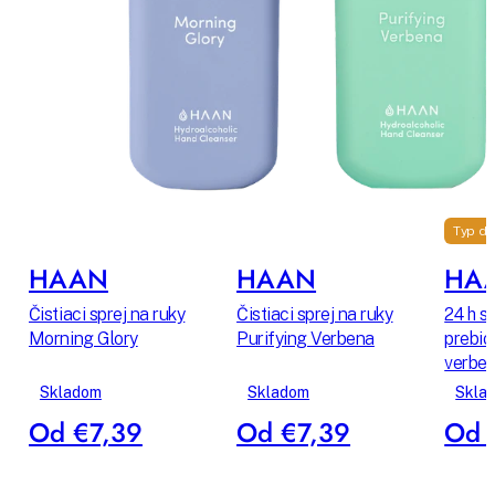
Typ d
HAAN
HAAN
HA
Čistiaci sprej na ruky
Čistiaci sprej na ruky
24 h s
Morning Glory
Purifying Verbena
prebio
verbe
Skladom
Skladom
Skla
Od €7,39
Od €7,39
Od 