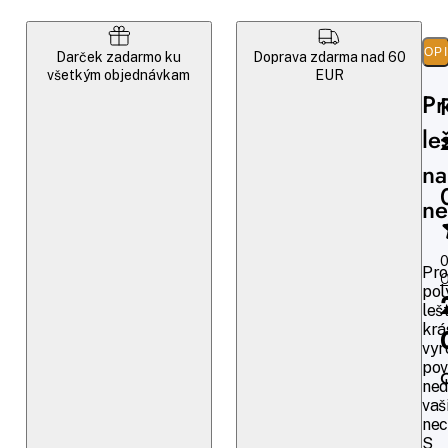
POP
Darček zadarmo ku
Doprava zdarma nad 60
všetkým objednávkam
EUR
Pr
le
na
ne
0
Pro
O
pol
leš
krá
vyr
pov
ned
vaš
nec
S