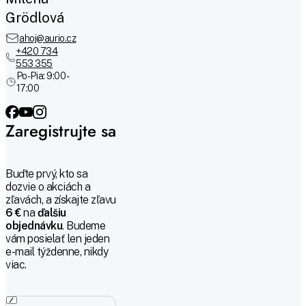
Grödlová
ahoj@aurio.cz
+420 734
553 355
Po-Pia: 9:00 -
17:00
Zaregistrujte sa
Buďte prvý, kto sa
dozvie o akciách a
zľavách, a získajte zľavu
6 €
na
ďalšiu
objednávku
. Budeme
vám posielať len jeden
e-mail týždenne, nikdy
viac.