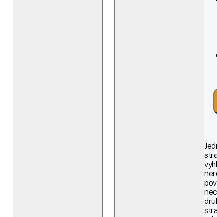
Jed
str
vyh
ner
pov
nec
dru
str