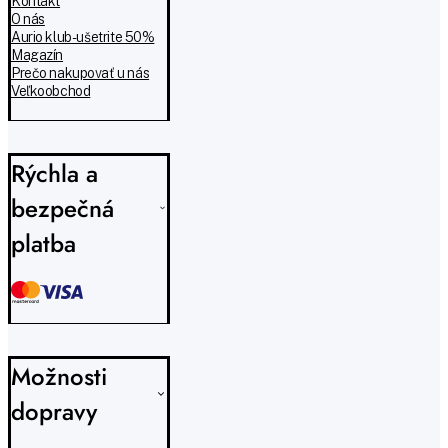
Kontakt
O nás
Aurio klub - ušetrite 50%
Magazín
Prečo nakupovať u nás
Veľkoobchod
Rýchla a
bezpečná
platba
Možnosti
dopravy