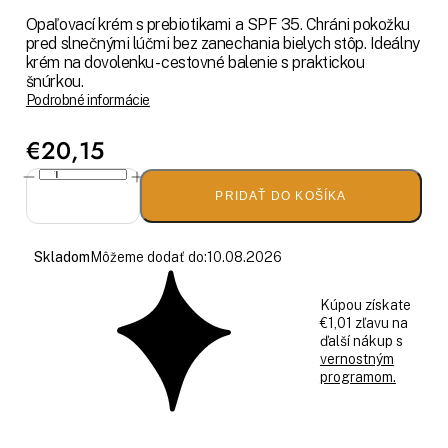
Opaľovací krém s prebiotikami a SPF 35. Chráni pokožku
pred slnečnými lúčmi bez zanechania bielych stôp. Ideálny
krém na dovolenku - cestovné balenie s praktickou
šnúrkou.
Podrobné informácie
€20,15
PRIDAŤ DO KOŠÍKA
Skladom
Môžeme dodať do:
10.08.2026
Kúpou získate
€1,01 zľavu na
ďalší nákup s
vernostným
programom.