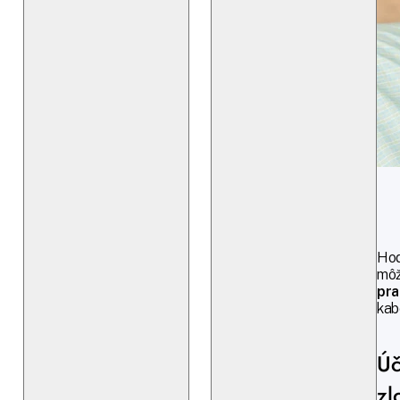
Hod
môž
pra
kab
Úč
zl