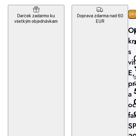
POP
Darček zadarmo ku
Doprava zdarma nad 60
všetkým objednávkam
EUR
Op
k
s
vi
E,
0
pr
O
a
oc
fa
S