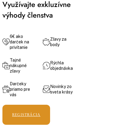
Využívajte exkluzívne
výhody členstva
6€ ako
Zľavy za
darček na
body
privítanie
Tajné
Rýchla
nákupné
objednávka
zľavy
Darčeky
Novinky zo
priamo pre
sveta krásy
vás
REGISTRÁCIA