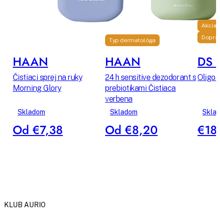
Akcia
Dopro
Typ dermatológa
HAAN
HAAN
DS L
Čistiaci sprej na ruky
24 h sensitive dezodorant s
Oligo.D
Morning Glory
prebiotikami Čistiaca
verbena
Skladom
Skladom
Skla
Od €7,38
Od €8,20
€18
KLUB AURIO