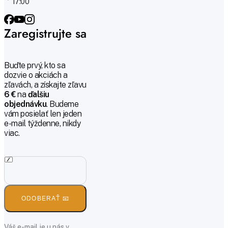
17:00
Zaregistrujte sa
Buďte prvý, kto sa
dozvie o akciách a
zľavách, a získajte zľavu
6 €
na
ďalšiu
objednávku
. Budeme
vám posielať len jeden
e-mail týždenne, nikdy
viac.
ODOBERAŤ 📧
Váš e-mail je u nás v