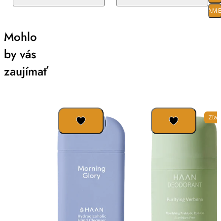
PARAM
Mohlo
by vás
zaujímať
Zľav