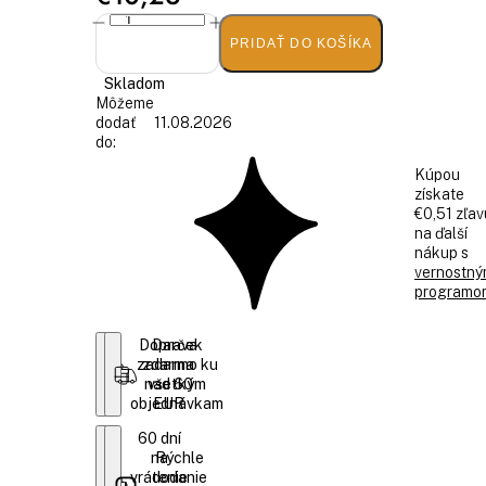
PRIDAŤ DO KOŠÍKA
Skladom
Môžeme
dodať
11.08.2026
do:
Kúpou
získate
€0,51 zľav
na ďalší
nákup s
vernostn
programo
Doprava
Darček
zadarmo ku
zdarma
nad 60
všetkým
objednávkam
EUR
60 dní
na
Rýchle
vrátenie
dodanie