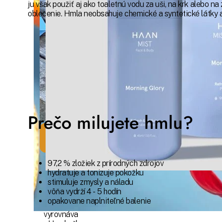
ju však použiť aj ako toaletnú vodu za uši, na krk alebo n
oblečenie. Hmla neobsahuje chemické a syntetické látky 
Glory
Prečo milujete hmlu?
Energizujúca
voňavá hmla
pôsobí ako
hydratačné
97,2 % zložiek z prírodných zdrojov
tonikum na
hydratuje a tonizuje pokožku
tvár a telo.
stimuluje zmysly a náladu
Dodáva
vôňa vydrží 4 - 5 hodín
okamžitú
opakovane naplniteľné balenie
sviežosť a
vyrovnáva