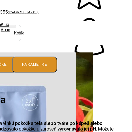
 355
(Po-Pia: 9:00 - 17:00)
á
Klub
Aurio
Košík
ČKE
PARAMETRE
la
na
vlhkú pokožku tela alebo tváre
po kúpeli alebo
ladzovalo
pokožku a zároveň
vyrovnávalo jej pH.
Môžete