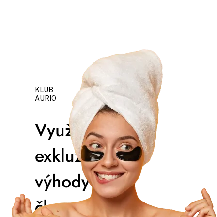
KLUB
AURIO
Využívajte
exkluzívne
výhody
členstva