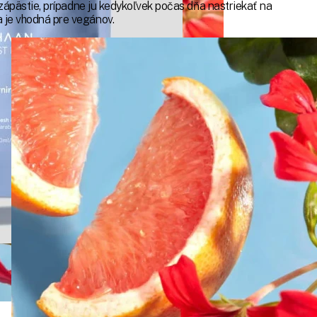
a zápästie, prípadne ju kedykoľvek počas dňa nastriekať na
a je vhodná pre vegánov.