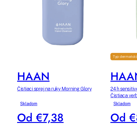
Typ dermatol
HAAN
HAA
Čistiaci sprej na ruky Morning Glory
24 h sensiti
Čistiaca ver
Skladom
Skladom
Od €7,38
Od €