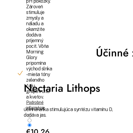
pH pokožky.
Zároveň
stimuluje
zmysly a
náladu a
okamžite
dodáva
príjemný
pocit. Vôňa
Účinné 
Morning
Glory
pripomína
východ slnka
- mieša tóny
zeleného
Nectaria Lithops
čaju,
grapefruitu
a kvetov.
Podrobné
informácie
účinná látka stimulujúca syntézu vitamínu D,
dodáva jas.
€10,26