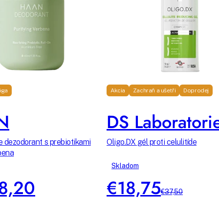
óga
Akcia
Zachraň a ušetři
Doprodej
N
DS Laboratori
ve dezodorant s prebiotikami
Oligo.DX gél proti celulitíde
bena
Skladom
8,20
€18,75
€37,50