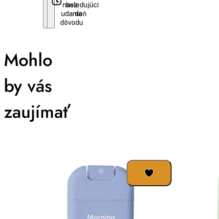
nasledujúci
bez
udania
deň
dôvodu
Mohlo
by vás
zaujímať