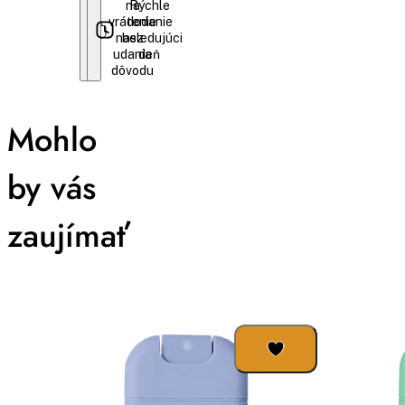
na
Rýchle
vrátenie
dodanie
nasledujúci
bez
udania
deň
dôvodu
Mohlo
by vás
zaujímať