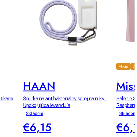
Akcia
Do
HAAN
Miss
otikami
Šnúrka na antibakteriálny sprej na ruky -
Balenie 3
Upokojujúca levanduľa
Raspberr
Skladom
Skladom
€6,15
€6,