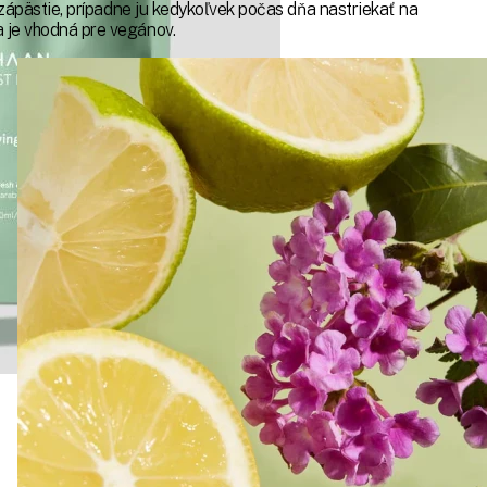
a zápästie, prípadne ju kedykoľvek počas dňa nastriekať na
a je vhodná pre vegánov.