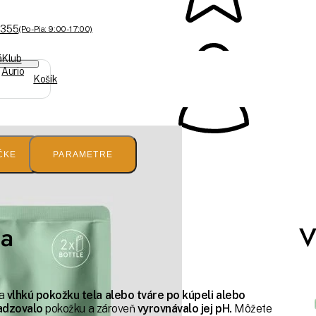
 355
(Po-Pia: 9:00 - 17:00)
á
Klub
Aurio
Košík
ČKE
PARAMETRE
la
V
na
vlhkú pokožku tela alebo tváre
po kúpeli alebo
ladzovalo
pokožku a zároveň
vyrovnávalo jej pH.
Môžete