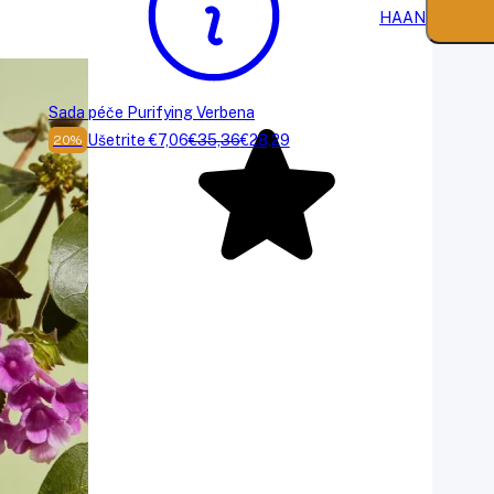
HAAN
Sada péče Purifying Verbena
Ušetrite €7,06
€35,36
€28,29
20%