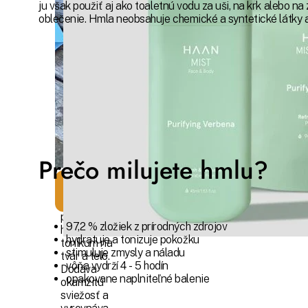
ju však použiť aj ako toaletnú vodu za uši, na krk alebo n
oblečenie. Hmla neobsahuje chemické a syntetické látky 
Verbena
Prečo milujete hmlu?
Energizujúca
voňavá hmla
pôsobí ako
97,2 % zložiek z prírodných zdrojov
hydratačné
hydratuje a tonizuje pokožku
tonikum na
stimuluje zmysly a náladu
tvár a telo.
vôňa vydrží 4 - 5 hodín
Dodáva
opakovane naplniteľné balenie
okamžitú
sviežosť a