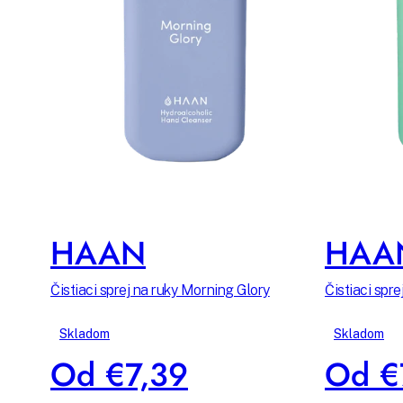
HAAN
HAA
Čistiaci sprej na ruky Morning Glory
Čistiaci spr
Skladom
Skladom
Od €7,39
Od €