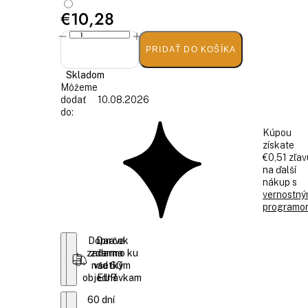
€10,28
PRIDAŤ DO KOŠÍKA
Skladom
Môžeme
dodať
10.08.2026
do:
Kúpou
získate
€0,51 zľav
na ďalší
nákup s
vernostn
programo
Doprava
Darček
zadarmo ku
zdarma
nad 60
všetkým
objednávkam
EUR
60 dní