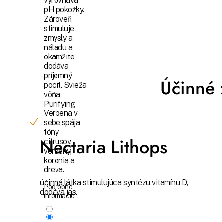
vyrovnáva
pH pokožky.
Zároveň
stimuluje
zmysly a
náladu a
okamžite
dodáva
príjemný
Účinné 
pocit. Svieža
vôňa
Purifying
Verbena v
sebe spája
tóny
Nectaria Lithops
citrusov,
verbeny,
korenia a
dreva.
účinná látka stimulujúca syntézu vitamínu D,
Podrobné
dodáva jas.
informácie