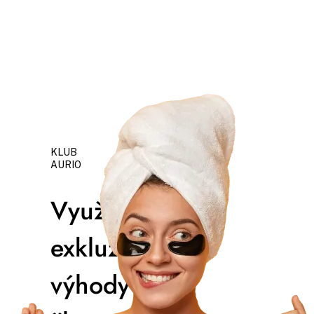
KLUB
AURIO
Využívajte
exkluzívne
výhody