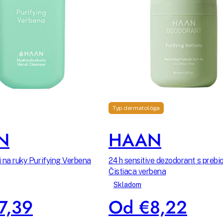
Typ dermatológa
N
HAAN
ej na ruky Purifying Verbena
24 h sensitive dezodorant s prebi
Čistiaca verbena
Skladom
7,39
Od €8,22