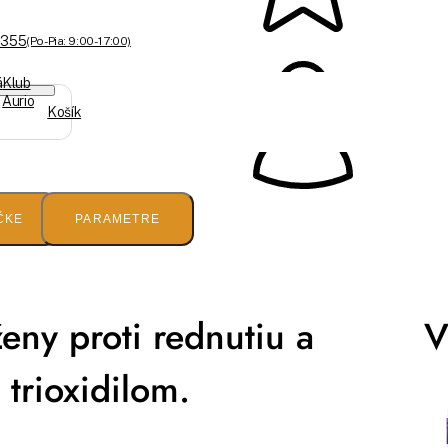
 355
(Po-Pia: 9:00 - 17:00)
á
Klub
Aurio
Košík
ČKE
PARAMETRE
eny proti rednutiu a
V
trioxidilom.