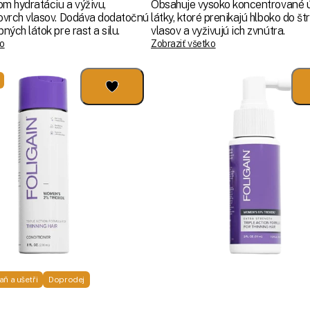
m hydratáciu a výživu,
Obsahuje vysoko koncentrované 
sov. Dodáva dodatočnú
látky, ktoré prenikajú hlboko do št
ných látok pre rast a silu.
vlasov a vyživujú ich zvnútra.
ko
Zobraziť všetko
ň a ušetři
Doprodej