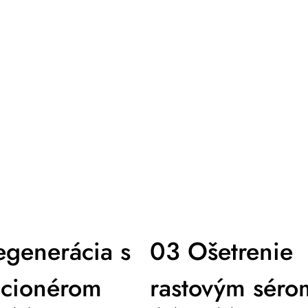
generácia s
03 Ošetrenie
icionérom
rastovým séro