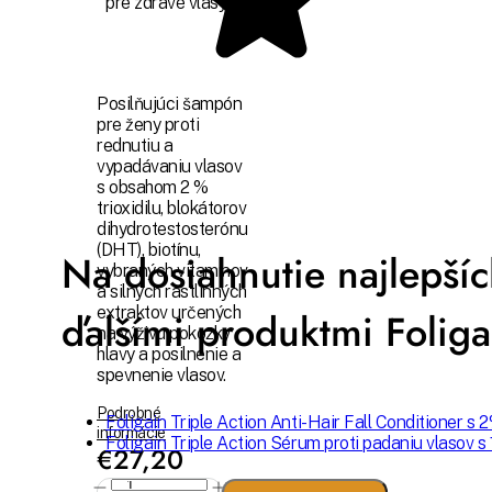
pre zdravé vlasy.
Posilňujúci šampón
pre ženy proti
rednutiu a
vypadávaniu vlasov
s obsahom 2 %
trioxidilu, blokátorov
dihydrotestosterónu
(DHT), biotínu,
Na dosiahnutie najlepšíc
vybraných vitamínov
a silných rastlinných
extraktov určených
ďalšími produktmi Foliga
na výživu pokožky
hlavy a posilnenie a
spevnenie vlasov.
Podrobné
Foligain Triple Action Anti-Hair Fall Conditioner s 2
informácie
Foligain Triple Action Sérum proti padaniu vlasov s
€27,20