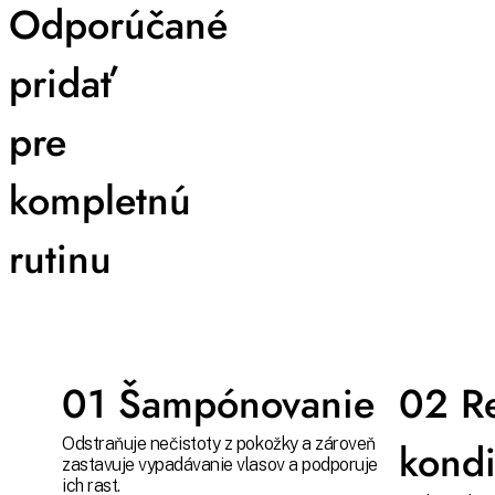
Odporúčané
pridať
pre
kompletnú
rutinu
01 Šampónovanie
02 Re
Odstraňuje nečistoty z pokožky a zároveň
kond
zastavuje vypadávanie vlasov a podporuje
ich rast.