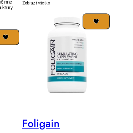
účinné
Zobraziť všetko
ruktúry
Foligain