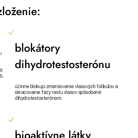
loženie:
blokátory
u
dihydrotestosterónu
ým
m.
účinne blokujú zmenšovanie vlasových folikulov a
skracovanie fázy rastu vlasov spôsobené
dihydrotestosterónom.
bioaktívne látky