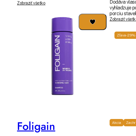
Dodáva vlaso
Zobraziť všetko
vyhladzuje povrch vla
porciu staveb
Zobraziť všet
Zľava -29%
Foligain
Akcia
Zachra