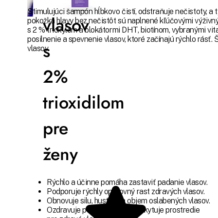
Stimulujúci šampón hĺbkovo čistí, odstraňuje nečistoty, a 
vlasov
pokožka hlavy bez nečistôt sú naplnené kľúčovými výživn
s 2 % trioxylom a blokátormi DHT, biotínom, vybranými vi
posilnenie a spevnenie vlasov, ktoré začínajú rýchlo rás
s
vlasov.
2%
trioxidilom
pre
ženy
Rýchlo a účinne pomáha zastaviť padanie vlasov.
Podporuje rýchly opätovný rast zdravých vlasov.
Obnovuje silu, hustotu a objem oslabených vlasov.
Ozdravuje pokožku, ktorá poskytuje prostredie