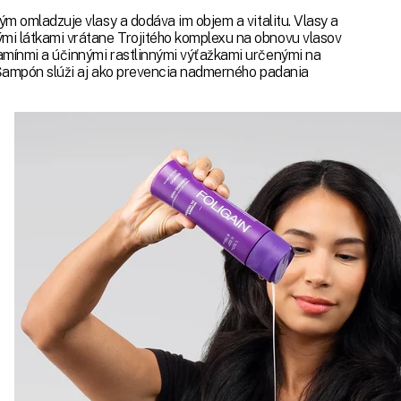
tým omladzuje vlasy a dodáva im objem a vitalitu. Vlasy a
ými látkami vrátane Trojitého komplexu na obnovu vlasov
tamínmi a účinnými rastlinnými výťažkami určenými na
ť. Šampón slúži aj ako prevencia nadmerného padania