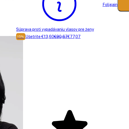
Foligain
Súprava proti vypadávaniu vlasov pre ženy
Ušetrite €13,60
€90,67
€77,07
15%