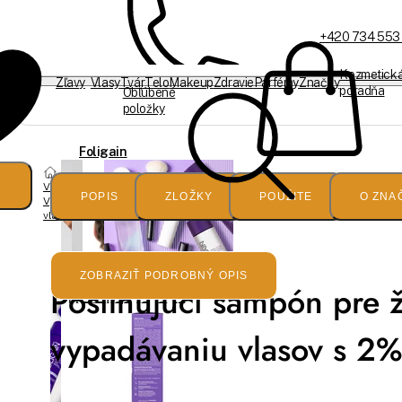
+420 734 553
Kozmetick
Zľavy
Vlasy
Tvár
Telo
Makeup
Zdravie
Parfémy
Značky
poradňa
Obľúbené
položky
Sme offline
Foligain
Vlasy
Triple
POPIS
ZLOŽKY
POUŽITE
O ZNA
Vypadávanie
vlasov
Action
ZOBRAZIŤ PODROBNÝ OPIS
Posilňujúci šampón pre ž
šampón
vypadávaniu vlasov s 2% 
proti
padaniu