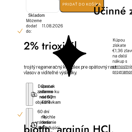
PRIDAŤ DO KOŠÍKA
Účinné z
Skladom
Môžeme
dodať
11.08.2026
do:
Kúpou
2% trioxidil
získate
€1,36 zľav
na ďalší
nákup s
vernostn
trojitý regeneračný komplex pre opätovný rast
programo
vlasov a viditeľné výsledky.
Doprava
Darček
zadarmo ku
zdarma
nad 60
všetkým
objednávkam
EUR
60 dní
na
Rýchle
vrátenie
dodanie
biotín, arginín HCl,
nasledujúci
bez