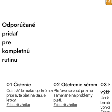
PARAM
Odporúčané
pridať
pre
kompletnú
rutinu
01 Čistenie
02 Ošetrenie sérom
03 H
Odstráňte make-up, krém a
Pleťové séra sú priamo
výži
pripravte pleť na ďalšie
zamerané na problémy
Udržuj
kroky.
pleti.
bariér
Zobraziť všetko
Zobraziť všetko
vonkaj
Zobrazi