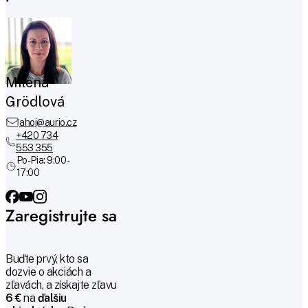
Milena
Grödlová
ahoj@aurio.cz
+420 734
553 355
Po-Pia: 9:00 -
17:00
Zaregistrujte sa
Buďte prvý, kto sa
dozvie o akciách a
zľavách, a získajte zľavu
6 €
na
ďalšiu