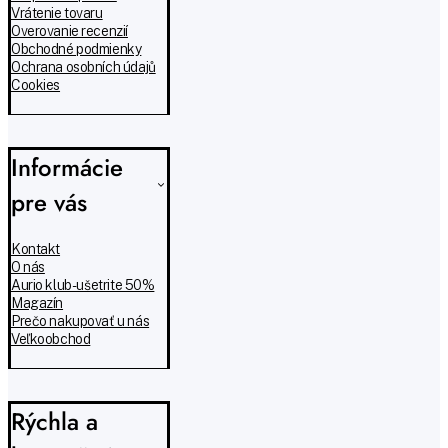
Vrátenie tovaru
Overovanie recenzií
Obchodné podmienky
Ochrana osobních údajů
Cookies
Informácie
pre vás
Kontakt
O nás
Aurio klub - ušetrite 50%
Magazín
Prečo nakupovať u nás
Veľkoobchod
Rýchla a