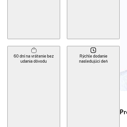
60 dní na vrátenie bez
Rýchle dodanie
udania dôvodu
nasledujúci deň
Pr