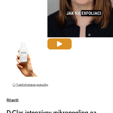
Tvár
Exfoliácia pokožky
Rilastil
D-Clar intenzívny mikropeeling na