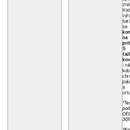
zná
Ka
výr
šar
sa
kon
na
prí
5
ťaž
kov
- ni
kob
chr
pal
a
ortu
*Te
pod
OE
301
*Ko