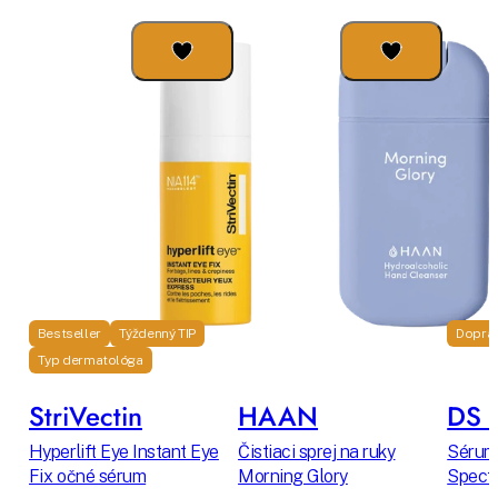
Bestseller
Týždenný TIP
Dopra
Typ dermatológa
StriVectin
HAAN
DS L
Hyperlift Eye Instant Eye
Čistiaci sprej na ruky
Sérum 
Fix očné sérum
Morning Glory
Spectr