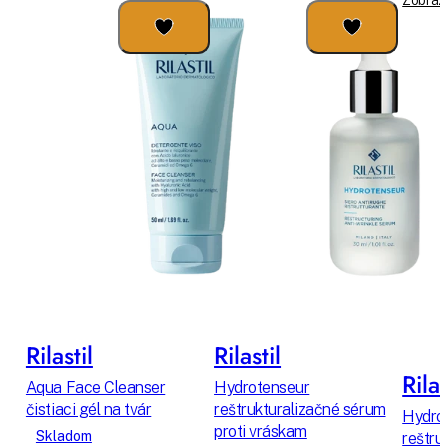
Rilastil
Rilastil
Rilas
Aqua Face Cleanser
Hydrotenseur
čistiaci gél na tvár
reštrukturalizačné sérum
Hydro
proti vráskam
Skladom
reštru