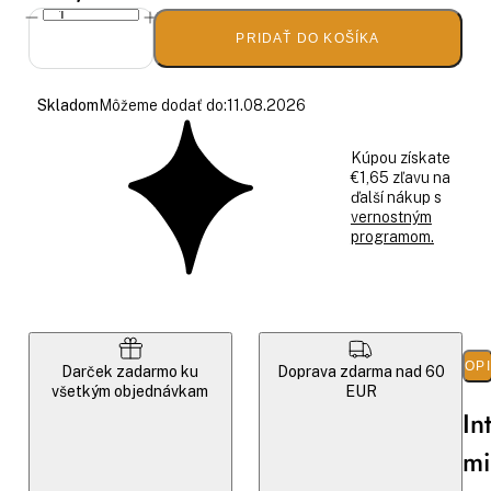
PRIDAŤ DO KOŠÍKA
Skladom
Môžeme dodať do:
11.08.2026
Kúpou získate
€1,65 zľavu na
ďalší nákup s
vernostným
programom.
POP
Darček zadarmo ku
Doprava zdarma nad 60
všetkým objednávkam
EUR
In
mi