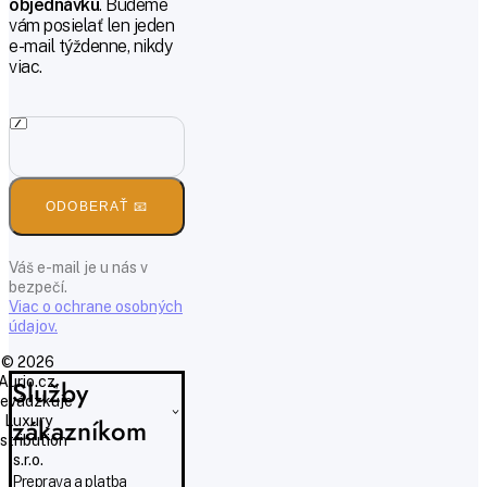
objednávku
. Budeme
vám posielať len jeden
e-mail týždenne, nikdy
viac.
ODOBERAŤ 📧
Váš e-mail je u nás v
bezpečí.
Viac o ochrane osobných
údajov.
© 2026
Aurio.cz,
Služby
evádzkuje
Luxury
zákazníkom
istribution
s.r.o.
Preprava a platba