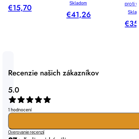
Skladom
proti 
€15,70
€41,26
Skla
€35
Recenzie našich zákazníkov
5.0
1 hodnocení
Overovanie recenzií