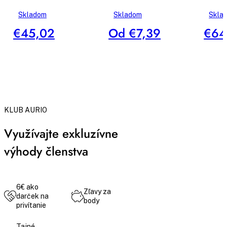
Skladom
Skladom
Skla
€45,02
Od €7,39
€64
KLUB AURIO
Využívajte exkluzívne
výhody členstva
6€ ako
Zľavy za
darček na
body
privítanie
Tajné