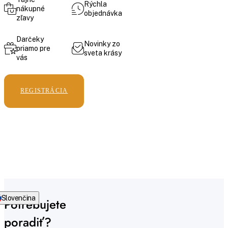
Rýchla
nákupné
objednávka
zľavy
Darčeky
Novinky zo
priamo pre
sveta krásy
vás
REGISTRÁCIA
Slovenčina
Potrebujete
poradiť?