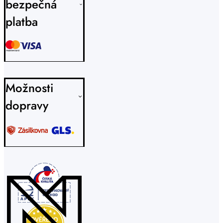
bezpečná
platba
Možnosti
dopravy