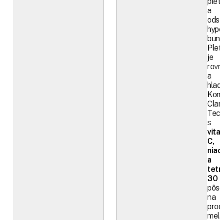
plet
a
ods
hyp
bun
Ple
je
rov
a
hla
Kom
Clar
Tec
s
vit
C,
nia
a
tet
30
pôs
na
pro
mel