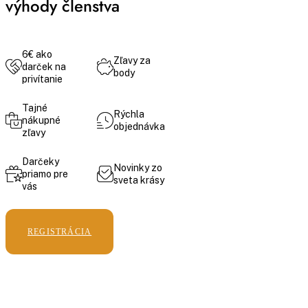
výhody členstva
6€ ako
Zľavy za
darček na
body
privítanie
Tajné
Rýchla
nákupné
objednávka
zľavy
Darčeky
Novinky zo
priamo pre
sveta krásy
vás
REGISTRÁCIA