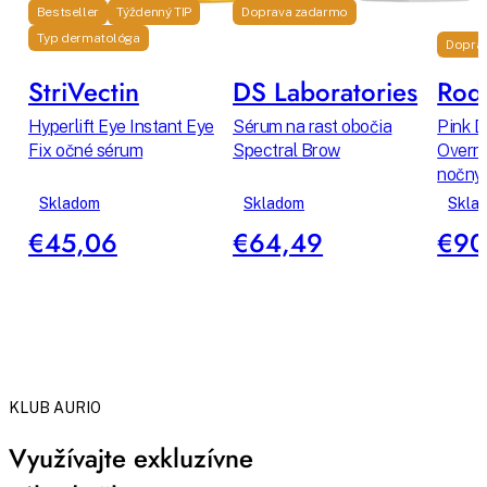
Bestseller
Týždenný TIP
Doprava zadarmo
Typ dermatológa
Dopra
StriVectin
DS Laboratories
Rodi
Hyperlift Eye Instant Eye
Sérum na rast obočia
Pink D
Fix očné sérum
Spectral Brow
Overni
nočný 
Skladom
Skladom
Skla
€45,06
€64,49
€90
KLUB AURIO
Využívajte exkluzívne