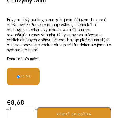
s enzymy Mini
Enzymatický peeling s energizujúcim účinkom. Luxusné
enzýmové zloženie kombinuje výhody chemického
peelingu s mechanickým peelingom. Obsahuje
rozjasňujúcu zmes vitamínu C, kyseliny hyalurónovej a
ďalších aktívnych zložiek. Účinne zbavuje pleť odumretých
buniek, obnovuje a zdokonaľuje pleť. Pre dokonale jemnú a
hydratovanú tvár!
Podrobné informácie
20 ML
€8,68
PRIDAŤ DO KOŠÍKA