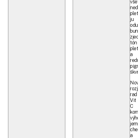
vše
ned
plet
ju
odu
bun
zje
tón
plet
a
red
pig
škv
No
roz
rad
Vit
C
kom
výh
jem
che
a