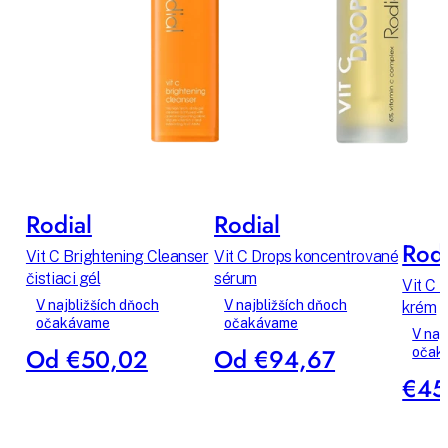
Rodial
Rodial
Rodi
Vit C Brightening Cleanser
Vit C Drops koncentrované
čistiaci gél
sérum
Vit C 
V najbližších dňoch
V najbližších dňoch
krém
očakávame
očakávame
V naj
Od €50,02
Od €94,67
očak
€45