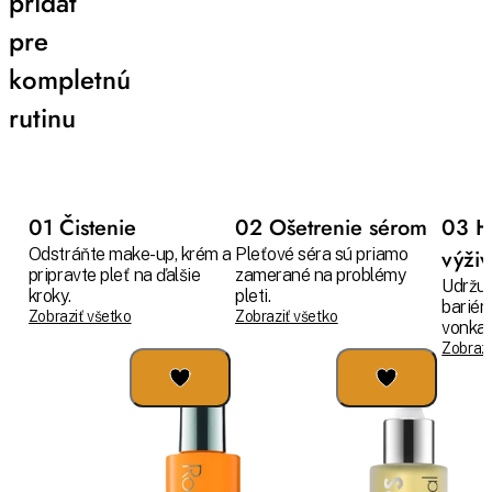
pridať
pre
kompletnú
rutinu
01 Čistenie
02 Ošetrenie sérom
03 H
Odstráňte make-up, krém a
Pleťové séra sú priamo
výži
pripravte pleť na ďalšie
zamerané na problémy
Udržuj
kroky.
pleti.
bariér
Zobraziť všetko
Zobraziť všetko
vonkaj
Zobrazi