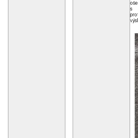
oše
s
pro
výs