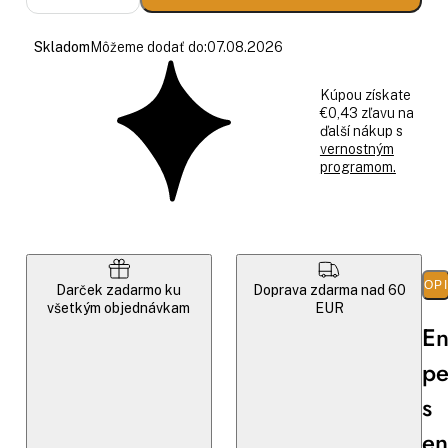
Skladom
Môžeme dodať do:
07.08.2026
Kúpou získate
€0,43 zľavu na
ďalší nákup s
vernostným
programom.
POP
Darček zadarmo ku
Doprava zdarma nad 60
všetkým objednávkam
EUR
En
pe
s
en