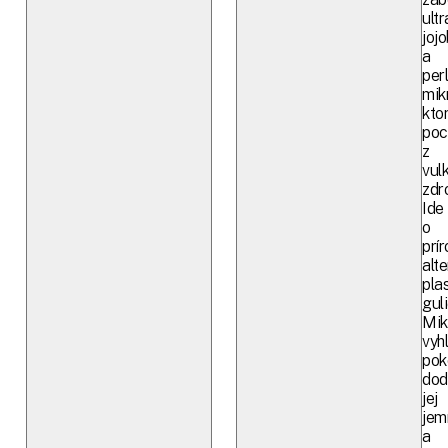
ult
joj
a
per
mik
kto
poc
z
vul
zdro
Ide
o
prí
alt
pla
guli
Mik
vyh
pok
dod
jej
jem
a