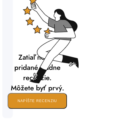
Zatiaľ neboli
pridané žiadne
recenzie.
Môžete byť prvý.
NAPÍŠTE RECENZIU