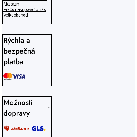
Magazín
Prečo nakupovať u nás
Veľkoobchod
Rýchla a
bezpečná
platba
Možnosti
dopravy