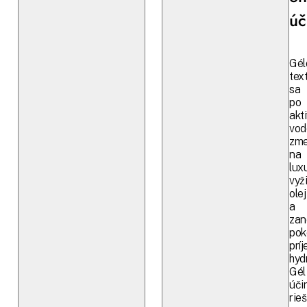
úč
Gél
tex
sa
po
akti
vod
zme
na
lux
vyž
olej
a
zan
pok
prí
hyd
Gél
úči
rieš