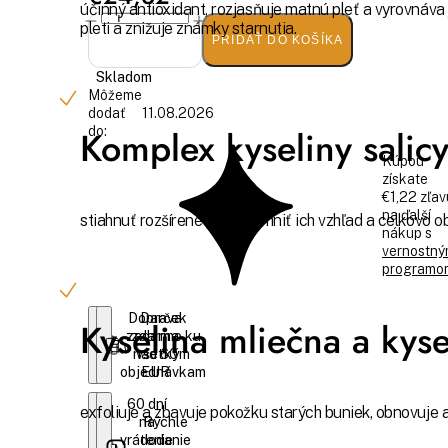
účinný antioxidant, rozjasňuje matnú pleť a vyrovnáva
pleti a znižuje známky starnutia.
PRIDAŤ DO KOŠÍKA
Skladom
Môžeme
dodať
11.08.2026
Komplex kyseliny salic
do:
Kúpou
získate
€1,22 zľav
na ďalší
stiahnuť rozšírené póry, zjemniť ich vzhľad a celkovo 
nákup s
vernostn
programo
Doprava
Darček
Kyselina mliečna a kyse
zadarmo ku
zdarma
nad 60
všetkým
objednávkam
EUR
60 dní
exfoliuje a zbavuje pokožku starých buniek, obnovuje 
na
Rýchle
vrátenie
dodanie