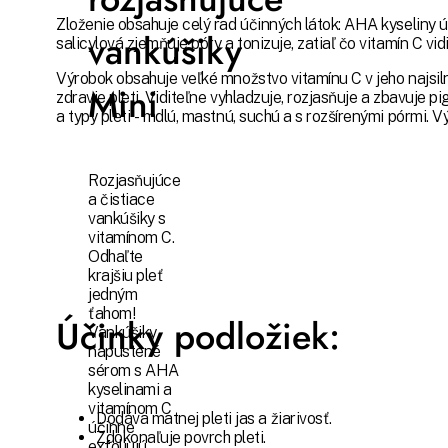
Zloženie obsahuje celý rad účinných látok: AHA kyseliny úč
vankúšiky
salicylová zjemňuje póry a tonizuje, zatiaľ čo vitamín C vidi
Výrobok obsahuje veľké množstvo vitamínu C v jeho najsiln
Mini
zdravie pleti. Viditeľne vyhladzuje, rozjasňuje a zbavuje 
a typy pleti - mdlú, mastnú, suchú a s rozšírenými pórmi. 
Rozjasňujúce
a čistiace
vankúšiky s
vitamínom C.
Odhaľte
krajšiu pleť
jedným
ťahom!
Účinky podložiek:
Vankúšiky
napustené
sérom s AHA
kyselinami a
vitamínom C
Dodáva matnej pleti jas a žiarivosť.
účinne
Zdokonaľuje povrch pleti.
exfoliujú,