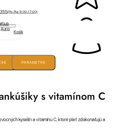
 355
(Po-Pia: 9:00 - 17:00)
á
Klub
Aurio
Košík
ČKE
PARAMETRE
vankúšiky s vitamínom C
ocných kyselín a vitamínu C, ktoré pleť zdokonaľujú a