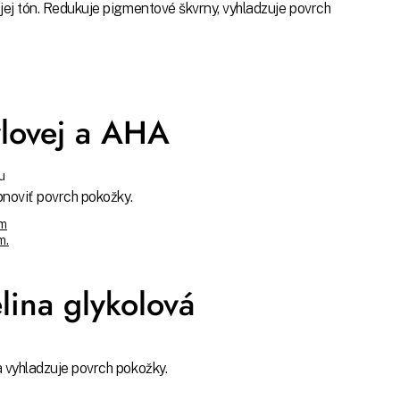
 jej tón. Redukuje pigmentové škvrny, vyhladzuje povrch
ylovej a AHA
u
obnoviť povrch pokožky.
ým
m.
lina glykolová
a vyhladzuje povrch pokožky.