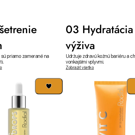
šetrenie
03 Hydratácia
m
výživa
a sú priamo zamerané na
Udržuje zdravú kožnú bariéru a ch
i.
vonkajšími vplyvmi.
ko
Zobraziť všetko