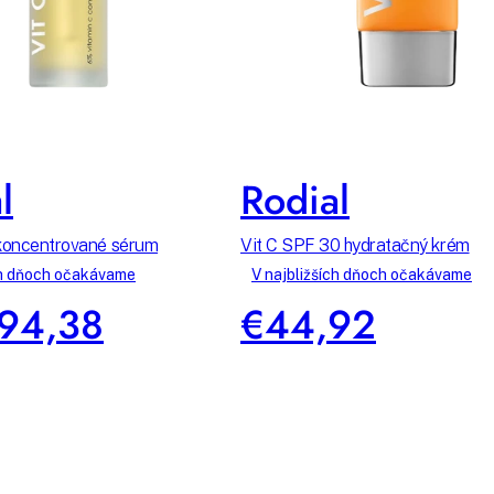
l
Rodial
 koncentrované sérum
Vit C SPF 30 hydratačný krém
ch dňoch očakávame
V najbližších dňoch očakávame
94,38
€44,92