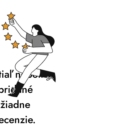
tiaľ neboli
pridané
žiadne
ecenzie.