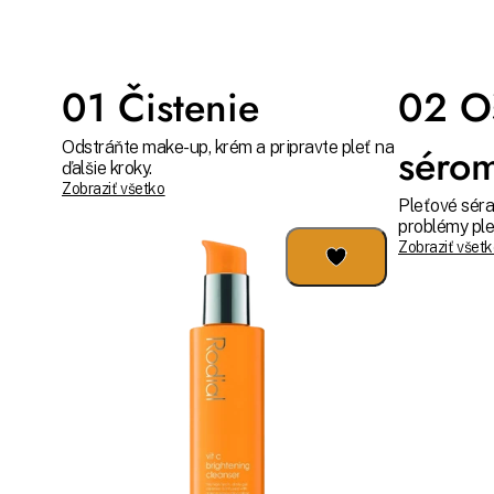
01 Čistenie
02 O
Odstráňte make-up, krém a pripravte pleť na
séro
ďalšie kroky.
Zobraziť všetko
Pleťové sér
problémy plet
Zobraziť všet