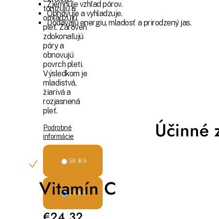
Zjemňuje vzhľad pórov.
tonizujú a
Obnovuje a vyhladzuje.
omladzujú
Dodávajú energiu, mladosť a prirodzený jas.
pleť. Zároveň
zdokonaľujú
póry a
obnovujú
povrch pleti.
Výsledkom je
mladistvá,
žiarivá a
rozjasnená
pleť.
Účinné z
Podrobné
informácie
50 KS
Vitamín C
20 KS
€24,32