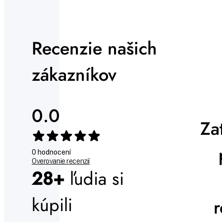
Recenzie našich
zákazníkov
0.0
Za
0 hodnocení
Overovanie recenzií
28+
ľudia si
kúpili
r