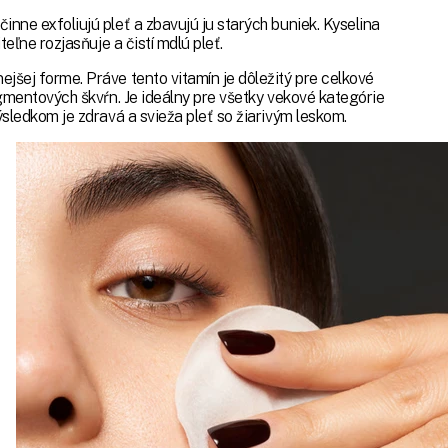
inne exfoliujú pleť a zbavujú ju starých buniek. Kyselina
teľne rozjasňuje a čistí mdlú pleť.
ejšej forme. Práve tento vitamín je dôležitý pre celkové
pigmentových škvŕn. Je ideálny pre všetky vekové kategórie
Výsledkom je zdravá a svieža pleť so žiarivým leskom.