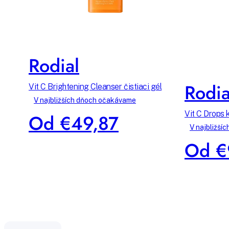
Rodial
Rodia
Vit C Brightening Cleanser čistiaci gél
V najbližších dňoch očakávame
Vit C Drops
Od €49,87
V najbližší
Od €