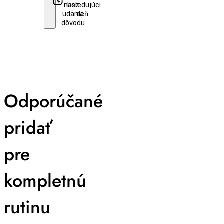
nasledujúci
bez
udania
deň
dôvodu
Odporúčané
pridať
pre
kompletnú
rutinu