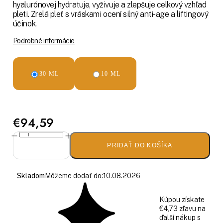
hyalurónovej hydratuje, vyživuje a zlepšuje celkový vzhľad
pleti. Zrelá pleť s vráskami ocení silný anti-age a liftingový
účinok.
Podrobné informácie
30 ML
10 ML
€94,59
PRIDAŤ DO KOŠÍKA
Skladom
Môžeme dodať do:
10.08.2026
Kúpou získate
€4,73 zľavu na
ďalší nákup s