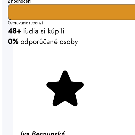
2 hodnocení
Overovanie recenzií
48+
ľudia si kúpili
0%
odporúčané osoby
Iva Berounská