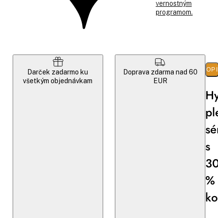
vernostným
programom.
POP
Darček zadarmo ku
Doprava zdarma nad 60
všetkým objednávkam
EUR
Hy
pl
sé
s
3
%
ko