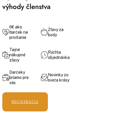
výhody členstva
6€ ako
Zľavy za
darček na
body
privítanie
Tajné
Rýchla
nákupné
objednávka
zľavy
Darčeky
Novinky zo
priamo pre
sveta krásy
vás
REGISTRÁCIA