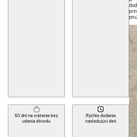
dod
pri
pru
60 dní na vrátenie bez
Rýchle dodanie
udania dôvodu
nasledujúci deň