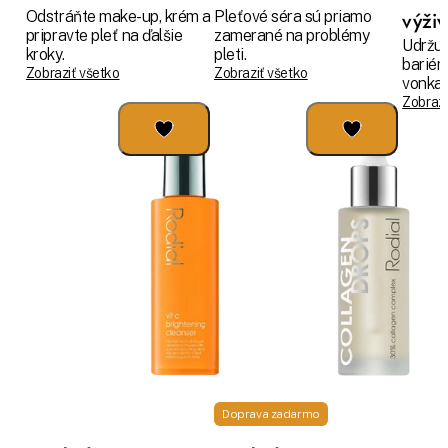
Odstráňte make-up, krém a
Pleťové séra sú priamo
výži
pripravte pleť na ďalšie
zamerané na problémy
Udržuj
kroky.
pleti.
bariér
Zobraziť všetko
Zobraziť všetko
vonkaj
Zobrazi
Doprava zadarmo