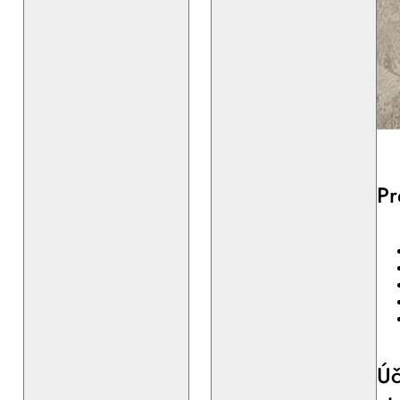
Pr
Úč