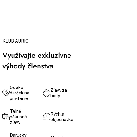
KLUB AURIO
Využívajte exkluzívne
výhody členstva
6€ ako
Zľavy za
darček na
body
privítanie
Tajné
Rýchla
nákupné
objednávka
zľavy
Darčeky