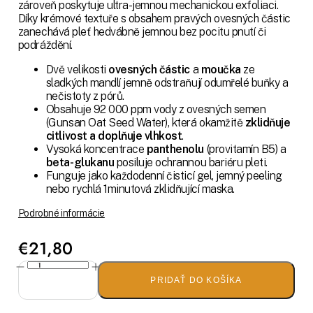
zároveň poskytuje ultra-jemnou mechanickou exfoliaci.
Díky krémové textuře s obsahem pravých ovesných částic
zanechává pleť hedvábně jemnou bez pocitu pnutí či
podráždění.
Dvě velikosti
ovesných částic
a
moučka
ze
sladkých mandlí jemně odstraňují odumřelé buňky a
nečistoty z pórů.
Obsahuje 92 000 ppm vody z ovesných semen
(Gunsan Oat Seed Water), která okamžitě
zklidňuje
citlivost a doplňuje vlhkost
.
Vysoká koncentrace
panthenolu
(provitamín B5) a
beta-glukanu
posiluje ochrannou bariéru pleti.
Funguje jako každodenní čisticí gel, jemný peeling
nebo rychlá 1minutová zklidňující maska.
Podrobné informácie
€21,80
PRIDAŤ DO KOŠÍKA