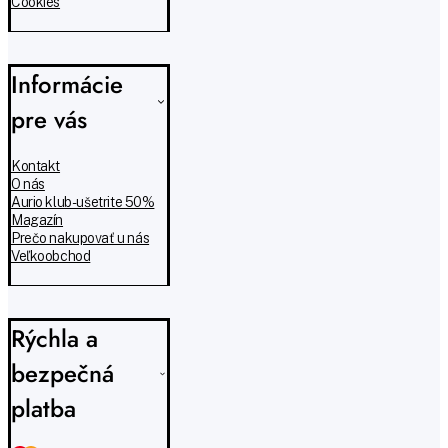
Cookies
Informácie
pre vás
Kontakt
O nás
Aurio klub - ušetrite 50%
Magazín
Prečo nakupovať u nás
Veľkoobchod
Rýchla a
bezpečná
platba