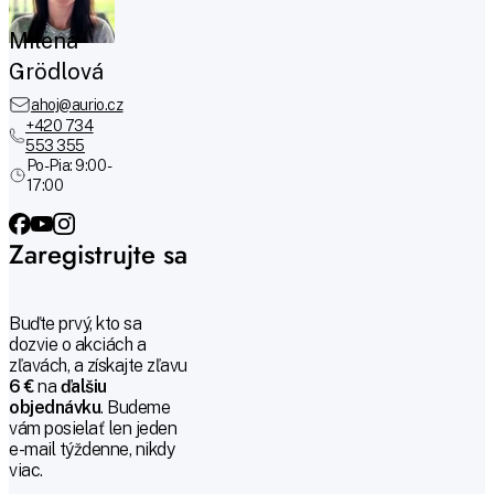
Milena
Grödlová
ahoj@aurio.cz
+420 734
553 355
Po-Pia: 9:00 -
17:00
Zaregistrujte sa
Buďte prvý, kto sa
dozvie o akciách a
zľavách, a získajte zľavu
6 €
na
ďalšiu
objednávku
. Budeme
vám posielať len jeden
e-mail týždenne, nikdy
viac.