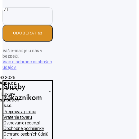
ODOBERAŤ 📧
Váš e-mail je u nás v
bezpečí.
Viac o ochrane osobných
údajov.
© 2026
Aurio.cz,
Služby
evádzkuje
Luxury
zákazníkom
istribution
s.r.o.
Preprava a platba
Vrátenie tovaru
Overovanie recenzií
Obchodné podmienky
Ochrana osobních údajů