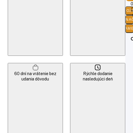
0
O
ZLOŽ
O ZNA
PARAM
60 dní na vrátenie bez
Rýchle dodanie
udania dôvodu
nasledujúci deň