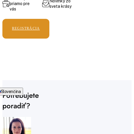
Novinky zo
priamo pre
sveta krásy
vás
REGISTRÁCIA
Slovenčina
Potrebujete
poradiť?