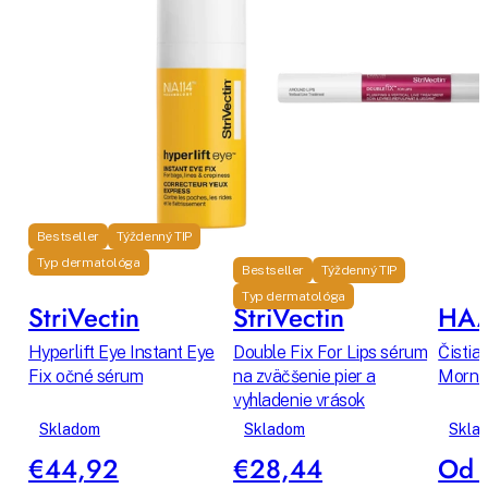
Bestseller
Týždenný TIP
Typ dermatológa
Bestseller
Týždenný TIP
Typ dermatológa
StriVectin
StriVectin
HA
Hyperlift Eye Instant Eye
Double Fix For Lips sérum
Čistiac
Fix očné sérum
na zväčšenie pier a
Mornin
vyhladenie vrások
Skladom
Skladom
Skla
€44,92
€28,44
Od 