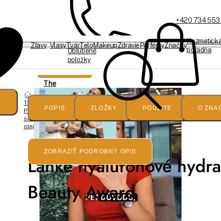
+420 734 553
Kozmetick
Zľavy
Vlasy
Tvár
Telo
Makeup
Zdravie
Parfémy
Značky
poradňa
Obľúbené
položky
Akcia
Sme offline
Typ dermatológa
The
Organic
Pharmacy
Tvár
POPIS
ZLOŽKY
POUŽITE
O ZNA
Pleťové
séra a
Hyaluronic
oleje
Acid
ZOBRAZIŤ PODROBNÝ OPIS
Ľahké hyalurónové hydra
hyalurónové
Beauty Award
sérum