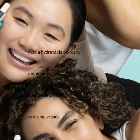
22%
vyššia hydratácia pokožky
u
30%
ým
redukcia vrások
m.
43%
zjemnenie vrások
37%
skrátenie vrások