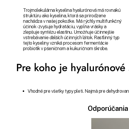
Trojmolekulárna kyselina hyalurónová má rovnakú
štruktúru ako kyselina, ktorá sa prirodzene
nachádza v našej pokožke. Má rýchly multifunkčný
účinok - zvyšuje hydratáciu, vypĺňa vrásky a
zlepšuje syntézu elastínu. Umožňuje účinnejšie
vstrebávanie ďalších účinných látok. Rastlinný typ
tejto kyseliny vzniká procesom fermentácie
probiotík v pšeničnom a kukuričnom škrobe.
Pre koho je hyalurónové
Vhodné pre všetky typy pleti. Najmä pre dehydrovan
Odporúčania