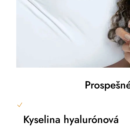
dôvodu
Prospešné
Kyselina hyalurónová