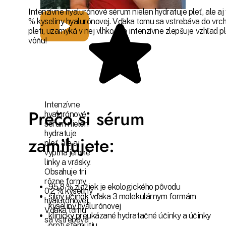
Intenzívne hyalurónové sérum nielen hydratuje pleť, ale aj
% kyseliny hyalurónovej. Vďaka tomu sa vstrebáva do vrch
pleti, uzamyká v nej vlhkosť a intenzívne zlepšuje vzhľad p
vôňu!
Intenzívne
Prečo si sérum
hyalurónové
sérum nielen
hydratuje
zamilujete:
pleť, ale aj
vypĺňa jemné
linky a vrásky.
Obsahuje tri
rôzne formy
95,8 % zložiek je ekologického pôvodu
0,2 % kyseliny
silný účinok vďaka 3 molekulárnym formám
hyalurónovej.
kyseliny hyalurónovej
Vďaka tomu
klinicky preukázané hydratačné účinky a účinky
sa vstrebáva
proti starnutiu