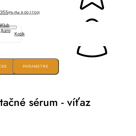
 355
(Po-Pia: 9:00 - 17:00)
á
Klub
Aurio
Košík
ČKE
PARAMETRE
tačné sérum - víťaz