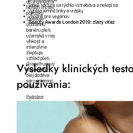
do vrchných a
ľahká textúra sa rýchlo vstrebáva a nelepí sa
hlbších vrstiev
vypĺňa jemné linky a vrásky
pokožky.
vhodné pre vegánov
Zlepšuje
Beauty Awards London 2019: zlatý víťaz
ochrannú
bariéru pleti,
uzamyká v nej
vlhkosť a
intenzívne
zlepšuje
vzhľad pleti.
Výsledky klinických test
Grapefruitový
esenciálny
olej dodáva
používania:
séru príjemnú
vôňu!
Podrobné
informácie
Ušetrite €8,41
20%
€42,04
€33,63