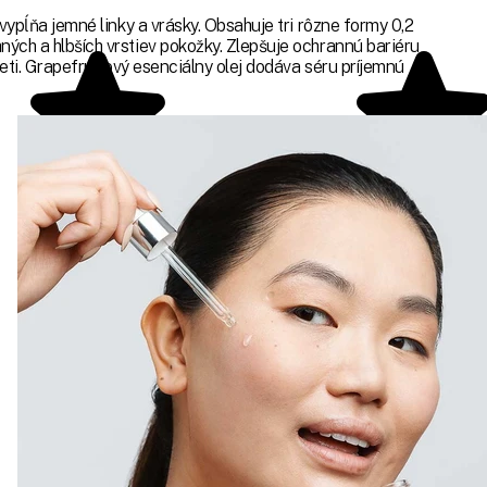
 vypĺňa jemné linky a vrásky. Obsahuje tri rôzne formy 0,2
ných a hlbších vrstiev pokožky. Zlepšuje ochrannú bariéru
leti. Grapefruitový esenciálny olej dodáva séru príjemnú