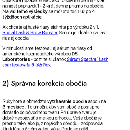
Celá kúra nezaberie viac ako 10 sekúnd denne - stačí
naniesť prípravok 1 - 2-krát denne priamo na obočie.
Na
viditeľné výsledky
sa môžete tešiť už po
4
týždňoch aplikácie
.
Ak chcete aj husté riasy, siahnite po výrobku 2 v 1.
Rodial Lash & Brow Booster
Serum je ideálne na rast
rias aj obočia.
V minulosti sme testovali aj sérum na riasy od
amerického kozmetického výrobcu
DS
Laboratories
- pozrite si článok
Sérum Spectral Lash
som testovala 6 týždňov
.
2) Správna korekcia obočia
Ruky hore a obmedzte
vytrhávanie obočia
aspoň na
3 mesiace
. To umožní, aby vám obočie postupne
dorástlo do pôvodného tvaru. Pri úprave tvaru je
dobré nebojovať s matkou prírodou. Vaše obočie je
presne také, aké je, z nejakého dôvodu - zodpovedá
štruktúre a črtám vašej tváre. Preto sa príliš