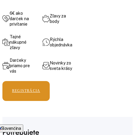
6€ ako
Zľavy za
darček na
body
privítanie
Tajné
Rýchla
nákupné
objednávka
zľavy
Darčeky
Novinky zo
priamo pre
sveta krásy
vás
REGISTRÁCIA
Slovenčina
Potrebujete