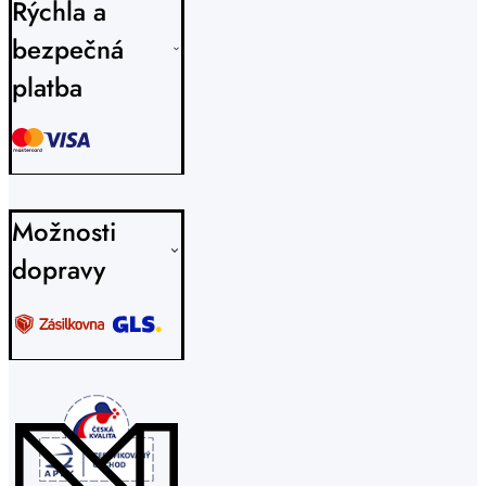
Rýchla a
bezpečná
platba
Možnosti
dopravy