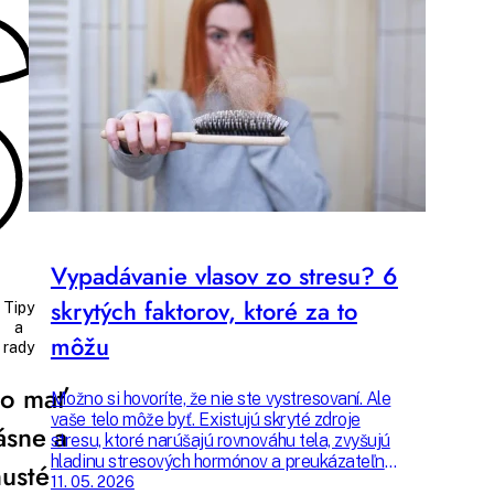
Hana
Marko
Budete čítať pre
6 min
Vypadávanie vlasov zo stresu? 6
skrytých faktorov, ktoré za to
Tipy
a
môžu
rady
o mať
Možno si hovoríte, že nie ste vystresovaní. Ale
vaše telo môže byť. Existujú skryté zdroje
ásne a
stresu, ktoré narúšajú rovnováhu tela, zvyšujú
hladinu stresových hormónov a preukázateľne
husté
spôsobujú nadmerné vypadávanie vlasov.
11. 05. 2026