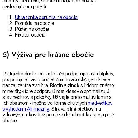
dlhotrvajúci efekt, skúste nanášať produkty v
nasledujúcom poradí:
Ultra tenká ceruzka na obočie.
Pomáda na obočie
Púder na obočie
Fixátor obočia
5) Výživa pre krásne obočie
Platí jednoduché pravidlo - čo podporuje rast chĺpkov,
podporuje aj rast obočia! Znie to ako klišé, ale krása
naozaj začína zvnútra.
Biotín
a
zinok
sú dobre známe
minerály, ktoré podporujú rast vlasov a optimalizujú
stav nechtov a pokožky. Užívajte preto multivitamín s
ich obsahom - možno vo forme chutných
medvedíkov
s výhodami Ah-mazing
. Strava
plná bielkovín a
zdravých tukov
tiež pomôže dosiahnuť krásne a plné
obočie.