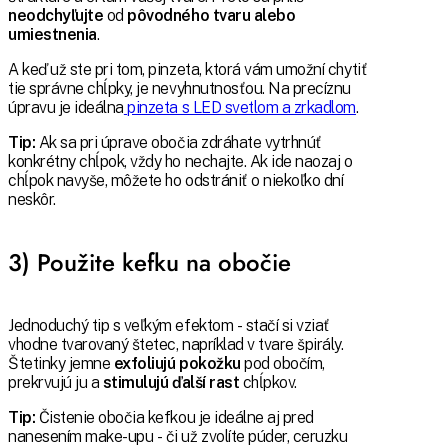
neodchyľujte
od
pôvodného tvaru alebo
umiestnenia
.
A keď už ste pri tom, pinzeta, ktorá vám umožní chytiť
tie správne chĺpky, je nevyhnutnosťou. Na precíznu
úpravu je ideálna
pinzeta s LED svetlom a zrkadlom
.
Tip:
Ak sa pri úprave obočia zdráhate vytrhnúť
konkrétny chĺpok, vždy ho nechajte. Ak ide naozaj o
chĺpok navyše, môžete ho odstrániť o niekoľko dní
neskôr.
3) Použite kefku na obočie
Jednoduchý tip s veľkým efektom - stačí si vziať
vhodne tvarovaný štetec, napríklad v tvare špirály.
Štetinky jemne
exfoliujú pokožku
pod obočím,
prekrvujú ju a
stimulujú ďalší rast
chĺpkov.
Tip:
Čistenie obočia kefkou je ideálne aj pred
nanesením make-upu - či už zvolíte púder, ceruzku