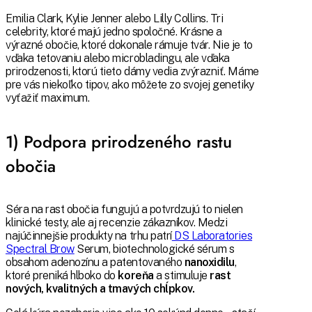
Emilia Clark, Kylie Jenner alebo Lilly Collins. Tri
celebrity, ktoré majú jedno spoločné. Krásne a
výrazné obočie, ktoré dokonale rámuje tvár. Nie je to
vďaka tetovaniu alebo microbladingu, ale vďaka
prirodzenosti, ktorú tieto dámy vedia zvýrazniť. Máme
pre vás niekoľko tipov, ako môžete zo svojej genetiky
vyťažiť maximum.
1) Podpora prirodzeného rastu
obočia
Séra na rast obočia fungujú a potvrdzujú to nielen
klinické testy, ale aj recenzie zákazníkov. Medzi
najúčinnejšie produkty na trhu patrí
DS Laboratories
Spectral Brow
Serum, biotechnologické sérum s
obsahom adenozínu a patentovaného
nanoxidilu
,
ktoré preniká hlboko do
koreňa
a stimuluje
rast
nových, kvalitných a tmavých chĺpkov.