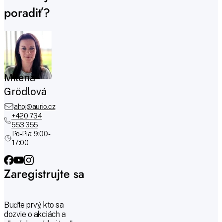
poradiť?
Milena
Grödlová
ahoj@aurio.cz
+420 734
553 355
Po-Pia: 9:00 -
17:00
Zaregistrujte sa
Buďte prvý, kto sa
dozvie o akciách a