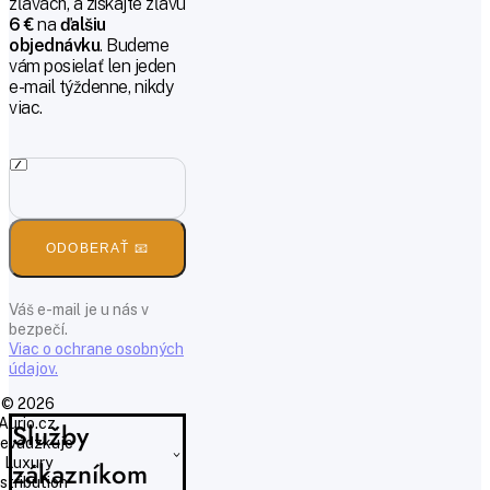
zľavách, a získajte zľavu
6 €
na
ďalšiu
objednávku
. Budeme
vám posielať len jeden
e-mail týždenne, nikdy
viac.
ODOBERAŤ 📧
Váš e-mail je u nás v
bezpečí.
Viac o ochrane osobných
údajov.
© 2026
Aurio.cz,
Služby
evádzkuje
Luxury
zákazníkom
istribution