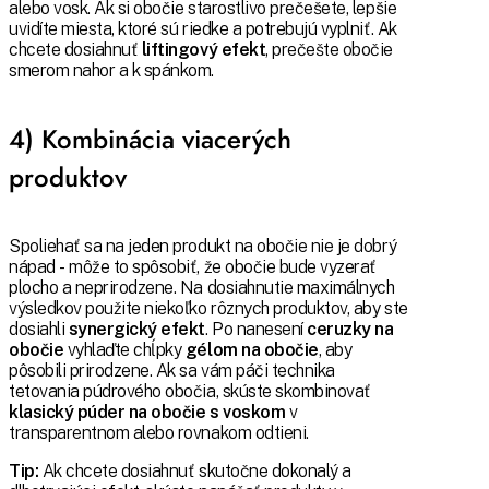
alebo vosk. Ak si obočie starostlivo prečešete, lepšie
uvidíte miesta, ktoré sú riedke a potrebujú vyplniť. Ak
chcete dosiahnuť
liftingový efekt
, prečešte obočie
smerom nahor a k spánkom.
4) Kombinácia viacerých
produktov
Spoliehať sa na jeden produkt na obočie nie je dobrý
nápad - môže to spôsobiť, že obočie bude vyzerať
plocho a neprirodzene. Na dosiahnutie maximálnych
výsledkov použite niekoľko rôznych produktov, aby ste
dosiahli
synergický efekt
. Po nanesení
ceruzky na
obočie
vyhlaďte chĺpky
gélom na obočie
, aby
pôsobili prirodzene. Ak sa vám páči technika
tetovania púdrového obočia, skúste skombinovať
klasický púder na obočie s voskom
v
transparentnom alebo rovnakom odtieni.
Tip:
Ak chcete dosiahnuť skutočne dokonalý a