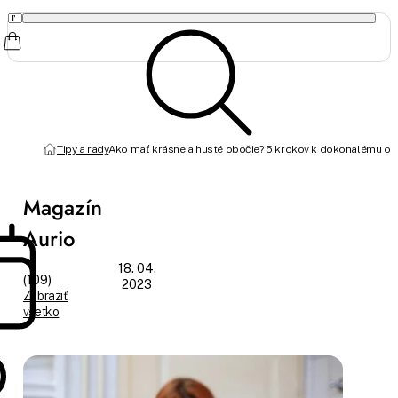
Tipy a rady
Ako mať krásne a husté obočie? 5 krokov k dokonalému ob
Magazín
Aurio
18. 04.
(109)
2023
Zobraziť
všetko