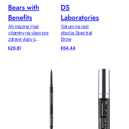
Bears with
DS
Benefits
Laboratories
Ah-mazing Hair
Sérum na rast
vitamíny na vlasy pre
obočia Spectral
zdravé vlasy s
Brow
biotínom
€26,81
€64,44