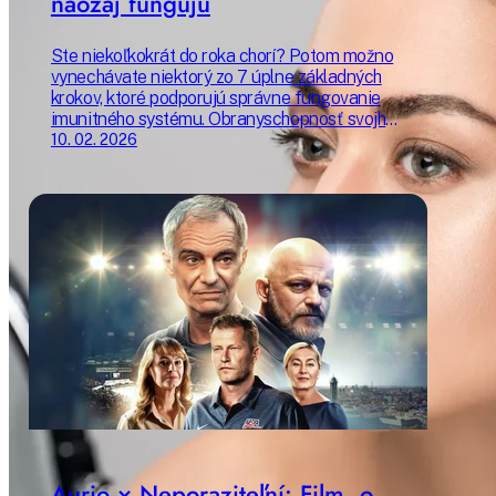
naozaj fungujú
Ste niekoľkokrát do roka chorí? Potom možno
vynechávate niektorý zo 7 úplne základných
krokov, ktoré podporujú správne fungovanie
imunitného systému. Obranyschopnosť svojho
organizmu môžete zlepšiť príjemne a
10. 02. 2026
udržateľne – a žiť tak oveľa kvalitnejší život.
Poradíme vám, ako začať už dnes.
Aurio × Neporaziteľní: Film, o