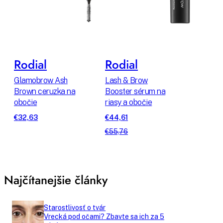
Rodial
Rodial
Glamobrow Ash
Lash & Brow
Brown ceruzka na
Booster sérum na
obočie
riasy a obočie
€32,63
€44,61
€55,76
Najčítanejšie články
Starostlivosť o tvár
Vrecká pod očami? Zbavte sa ich za 5