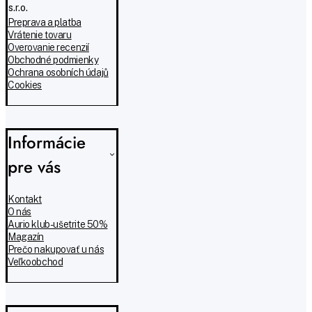
s.r.o.
Preprava a platba
Vrátenie tovaru
Overovanie recenzií
Obchodné podmienky
Ochrana osobních údajů
Cookies
Informácie
pre vás
Kontakt
O nás
Aurio klub - ušetrite 50%
Magazín
Prečo nakupovať u nás
Veľkoobchod