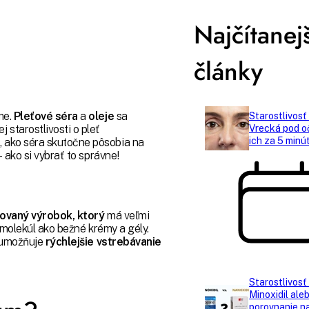
Najčítanej
články
me.
Pleťové séra
a
oleje
sa
Starostlivosť 
 starostlivosti o pleť
Vrecká pod o
ich za 5 minú
, ako séra skutočne pôsobia na
- ako si vybrať to správne!
ovaný výrobok, ktorý
má veľmi
 molekúl ako bežné krémy a gély.
m umožňuje
rýchlejšie vstrebávanie
Starostlivosť
Minoxidil ale
porovnanie na