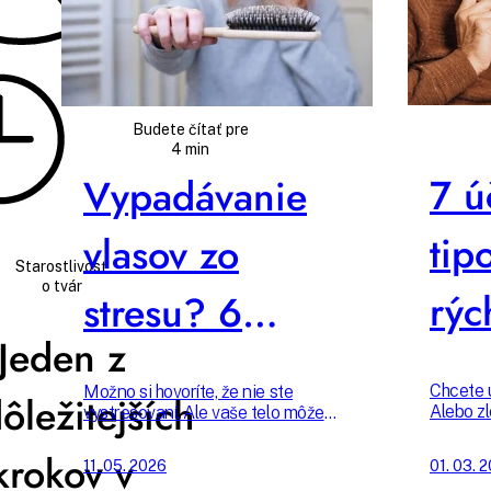
Budete čítať pre
4 min
7 ú
Vypadávanie
tip
vlasov zo
Starostlivosť
o tvár
rýc
stresu? 6
Jeden z
vla
skrytých
Chcete u
Možno si hovoríte, že nie ste
ôležitejších
faktorov, ktoré
Alebo zl
vystresovaní. Ale vaše telo môže
Stačí sa
byť. Existujú skryté zdroje stresu,
prekrvu
ktoré narúšajú rovnováhu tela,
krokov v
11. 05. 2026
01. 03. 
za to môžu
vlasovú 
zvyšujú hladinu stresových