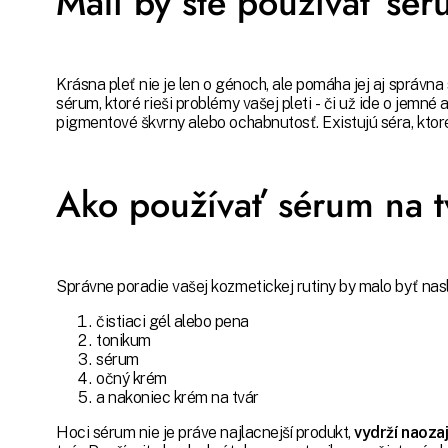
Mali by ste používať sé
Krásna pleť nie je len o génoch, ale pomáha jej aj správna 
sérum, ktoré rieši problémy vašej pleti - či už ide o jemné 
pigmentové škvrny alebo ochabnutosť. Existujú séra, ktor
Ako používať sérum na t
Správne poradie vašej kozmetickej rutiny by malo byť nas
čistiaci gél alebo pena
tonikum
sérum
očný krém
a nakoniec krém na tvár
Hoci sérum nie je práve najlacnejší produkt,
vydrží naozaj