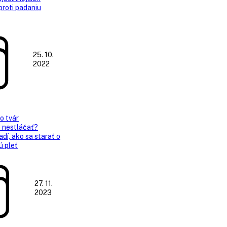
proti padaniu
25. 10.
2022
o tvár
o nestláčať?
dí, ako sa starať o
ú pleť
27. 11.
2023