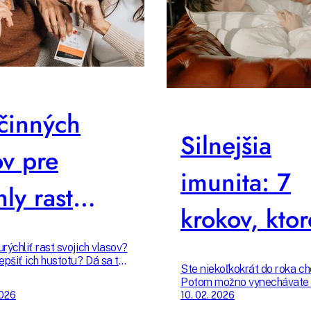
činných
Silnejšia
ov pre
imunita: 7
hly rast
krokov, ktor
sov
naozaj fung
rýchliť rast svojich vlasov?
epšiť ich hustotu? Dá sa to!
Ste niekoľkokrát do roka ch
 zamerať na správnu výživu,
Potom možno vynechávate 
júce masáže a účinnú
zo 7 úplne základných kroko
2026
10. 02. 2026
kozmetiku. Pripravili sme
podporujú správne fungova