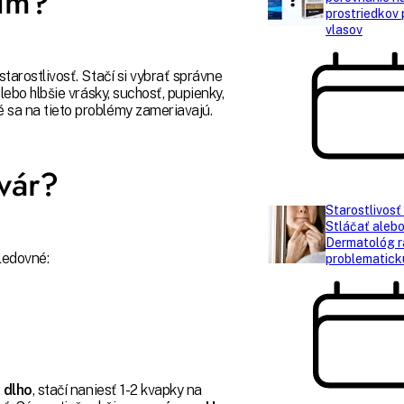
rum?
prostriedkov 
vlasov
starostlivosť. Stačí si vybrať správne
alebo hlbšie vrásky, suchosť, pupienky,
é sa na tieto problémy zameriavajú.
vár?
Starostlivosť 
Stláčať aleb
Dermatológ ra
ledovné:
problematick
 dlho
, stačí naniesť 1-2 kvapky na