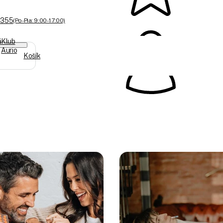
 355
(Po-Pia: 9:00 - 17:00)
á
Klub
Aurio
Košík