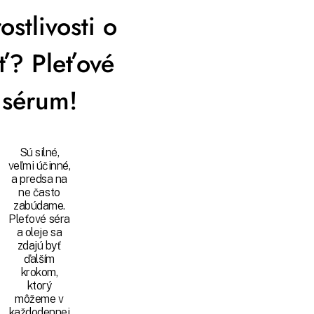
pre vás 
hormónov a preukázateľne
rostlivosti o
môžu urý
spôsobujú nadmerné vypadávanie
aby vás 
vlasov. Skontrolujte, či im nie ste
peňazí. 
vystavení aj vy.
ť? Pleťové
svojej k
rýchlejš
výsledko
sérum!
Sú silné,
veľmi účinné,
a predsa na
ne často
zabúdame.
Pleťové séra
a oleje sa
zdajú byť
ďalším
krokom,
ktorý
môžeme v
každodennej