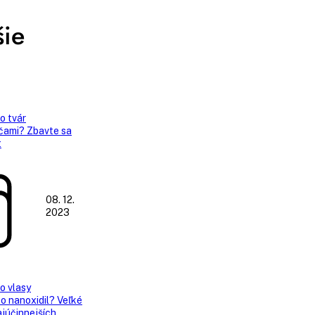
šie
o tvár
čami? Zbavte sa
t
08. 12.
2023
 o vlasy
bo nanoxidil? Veľké
júčinnejších