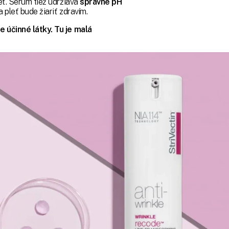
eť. Sérum tiež udržiava
správne pH
 pleť bude žiariť zdravím.
e účinné látky. Tu je malá