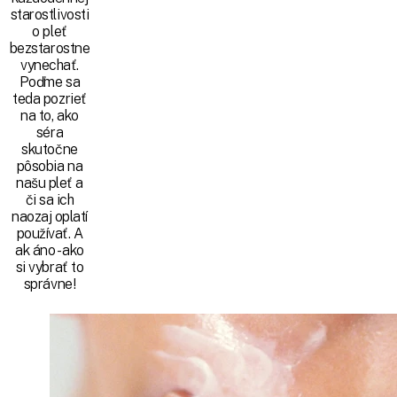
starostlivosti
o pleť
bezstarostne
vynechať.
Poďme sa
teda pozrieť
na to, ako
séra
skutočne
pôsobia na
našu pleť a
či sa ich
naozaj oplatí
používať. A
ak áno - ako
si vybrať to
správne!