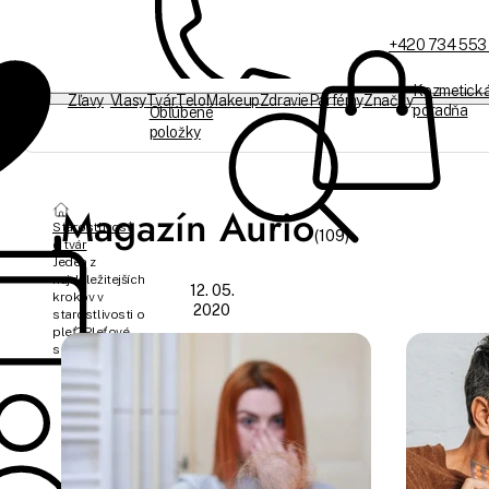
+420 734 553
Kozmetick
Zľavy
Vlasy
Tvár
Telo
Makeup
Zdravie
Parfémy
Značky
poradňa
Obľúbené
položky
Sme offline
Magazín Aurio
Starostlivosť
(109)
o tvár
Jeden z
najdôležitejších
12. 05.
krokov v
2020
starostlivosti o
pleť? Pleťové
sérum!
Hana
Marko