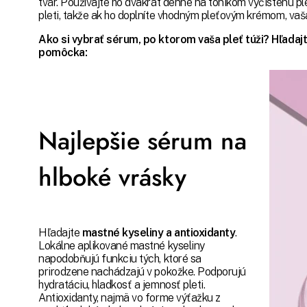
tvár. Používajte ho dvakrát denne na tonikom vyčistenú pl
pleti, takže ak ho doplníte vhodným pleťovým krémom, vaša
Ako si vybrať sérum, po ktorom vaša pleť túži?
Hľadajt
pomôcka:
Najlepšie sérum na
hlboké vrásky
Hľadajte
mastné kyseliny a antioxidanty
.
Lokálne aplikované mastné kyseliny
napodobňujú funkciu tých, ktoré sa
prirodzene nachádzajú v pokožke. Podporujú
hydratáciu, hladkosť a jemnosť pleti.
Antioxidanty, najmä vo forme výťažku z