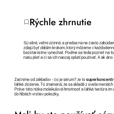
Rýchle zhrnutie
Sú silné, veľmi účinné, a predsa na ne často zabúda
zdajú byť ďalším krokom, ktorý môžeme v každodennej
bezstarostne vynechať. Poďme sa teda pozrieť na to
našu pleť a či sa ich naozaj oplatí používať. A ak áno 
Začnime od základov - čo je sérum? Je to
superkoncentr
ľahké zloženie. To znamená, že sa skladá z oveľa menších
Práve táto nízka molekulová hmotnosť a ľahká textúra i
do hlbších vrstiev pokožky.