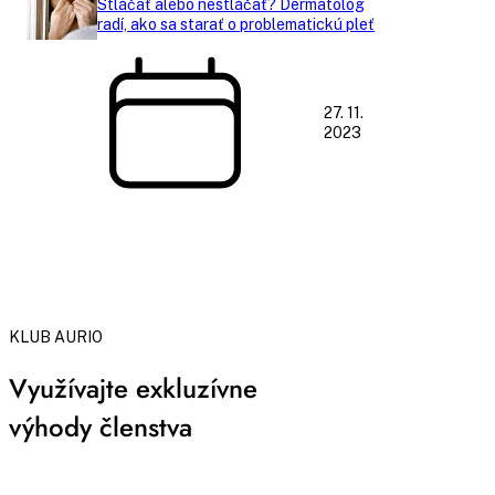
Stláčať alebo nestláčať? Dermatológ
radí, ako sa starať o problematickú pleť
27. 11.
2023
KLUB AURIO
Využívajte exkluzívne
výhody členstva