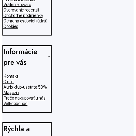
Vrátenie tovaru
Overovanie recenzií
Obchodné podmienky
Ochrana osobních údajů
Cookies
Informácie
pre vás
Kontakt
O nás
Aurio klub - ušetrite 50%
Magazín
Prečo nakupovať u nás
Veľkoobchod
Rýchla a