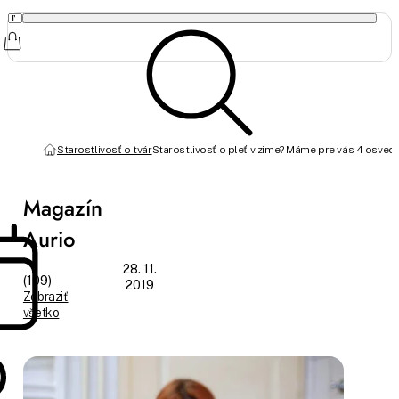
Starostlivosť o tvár
Starostlivosť o pleť v zime? Máme pre vás 4 osved
Magazín
Aurio
28. 11.
(109)
2019
Zobraziť
všetko