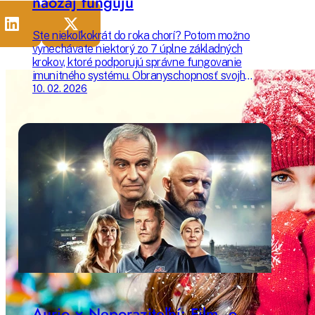
naozaj fungujú
Ste niekoľkokrát do roka chorí? Potom možno
vynechávate niektorý zo 7 úplne základných
krokov, ktoré podporujú správne fungovanie
imunitného systému. Obranyschopnosť svojho
organizmu môžete zlepšiť príjemne a
10. 02. 2026
udržateľne – a žiť tak oveľa kvalitnejší život.
Poradíme vám, ako začať už dnes.
Aurio × Neporaziteľní: Film, o