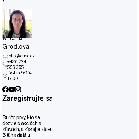
Milena
Grödlová
ahoj@aurio.cz
+420 734
553 355
Po-Pia: 9:00 -
17:00
Zaregistrujte sa
Buďte prvý, kto sa
dozvie o akciách a
zľavách, a získajte zľavu
6 €
na
ďalšiu