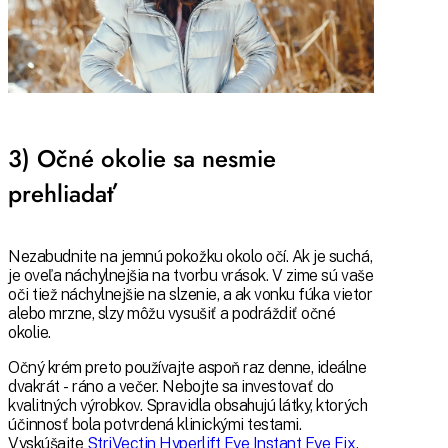
3) Očné okolie sa nesmie
prehliadať
Nezabudnite na jemnú pokožku okolo očí. Ak je suchá,
je oveľa náchylnejšia na tvorbu vrások. V zime sú vaše
oči tiež náchylnejšie na slzenie, a ak vonku fúka vietor
alebo mrzne, slzy môžu vysušiť a podráždiť očné
okolie.
Očný krém preto používajte aspoň raz denne, ideálne
dvakrát - ráno a večer. Nebojte sa investovať do
kvalitných výrobkov. Spravidla obsahujú látky, ktorých
účinnosť bola potvrdená klinickými testami.
Vyskúšajte
StriVectin Hyperlift Eye Instant Eye Fix
,