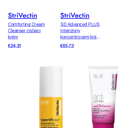
StriVectin
StriVectin
Comforting Cream
SD Advanced PLUS
Cleanser čistiaci
Intenzívny
krém
koncentrovaný krém
proti vráskam - 60
€34,31
€65,73
ml