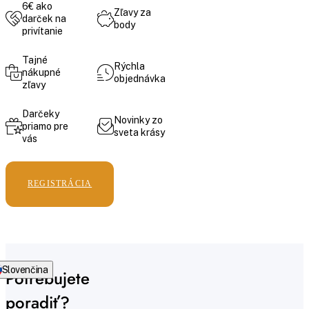
6€ ako
Zľavy za
darček na
body
privítanie
Tajné
Rýchla
nákupné
objednávka
zľavy
Darčeky
Novinky zo
priamo pre
sveta krásy
vás
REGISTRÁCIA
Slovenčina
Potrebujete
poradiť?