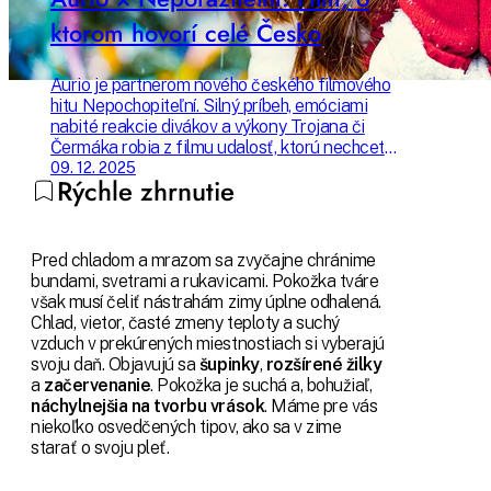
ktorom hovorí celé Česko
Aurio je partnerom nového českého filmového
hitu Nepochopiteľní. Silný príbeh, emóciami
nabité reakcie divákov a výkony Trojana či
Čermáka robia z filmu udalosť, ktorú nechcete
premeškať. Prečo sa oplatí ísť do kina práve
09. 12. 2025
Rýchle zhrnutie
teraz? Všetko sa dozviete v našom článku.
Pred chladom a mrazom sa zvyčajne chránime
bundami, svetrami a rukavicami. Pokožka tváre
však musí čeliť nástrahám zimy úplne odhalená.
Chlad, vietor, časté zmeny teploty a suchý
vzduch v prekúrených miestnostiach si vyberajú
svoju daň. Objavujú sa
šupinky
,
rozšírené žilky
a
začervenanie
. Pokožka je suchá a, bohužiaľ,
náchylnejšia na
tvorbu vrások
. Máme pre vás
niekoľko osvedčených tipov, ako sa v zime
starať o svoju pleť.