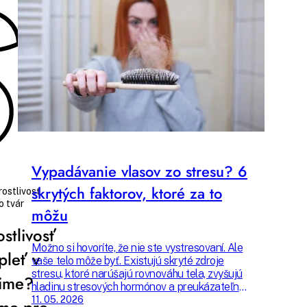
Hana
Marko
Budete čítať pre
4 min
Vypadávanie vlasov zo stresu? 6
skrytých faktorov, ktoré za to
rostlivosť
o tvár
môžu
ostlivosť
Možno si hovoríte, že nie ste vystresovaní. Ale
pleť v
vaše telo môže byť. Existujú skryté zdroje
stresu, ktoré narúšajú rovnováhu tela, zvyšujú
ime?
hladinu stresových hormónov a preukázateľne
spôsobujú nadmerné vypadávanie vlasov.
11. 05. 2026