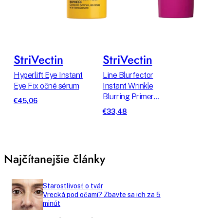
StriVectin
StriVectin
Hyperlift Eye Instant
Line Blurfector
Eye Fix očné sérum
Instant Wrinkle
Blurring Primer
€45,06
podkladová báza
€33,48
pod make-up
Najčítanejšie články
Starostlivosť o tvár
Vrecká pod očami? Zbavte sa ich za 5
minút