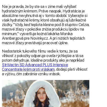
Nie je pravda, že by ste sa v zime mali vyhýbať
hydratačným krémom. Práve naopak. Hydratácia je
absolútne nevyhnutná aj v tomto období. Vyberajte si
však hydratačné krémy, ktoré obsahujú aj lubrikačné
zložky. "Vždy, keď teplota klesne pod 8 stupňov Celzia,
mazové žľazy v pokožke znížia produkciu lipidov na
minimum," vysvetľuje kožná lekárka Monika
Arenbergová pre Novinky.cz. A pri nižších teplotách
mazové žľazy prestávajú pracovať úplne.
Nedostatok tukového filmu vedie k tomu, že sa
vlhkosť z pokožky odparuje oveľa rýchlejšie a tá sa
potom dehydruje. Ideálne produkty, ako je napríklad
StriVectin SD Advanced PLUS Intensive
Concentrate krém proti vráskam
, dodajú pleti vlhkosť
a výživu, čím zabránia vzniku vrások.