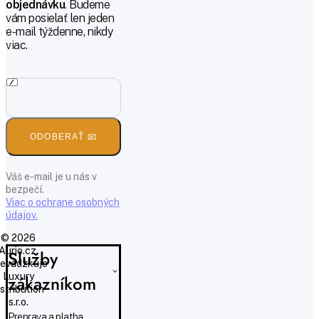
objednávku
. Budeme
vám posielať len jeden
e-mail týždenne, nikdy
viac.
ODOBERAŤ 📧
Váš e-mail je u nás v
bezpečí.
Viac o ochrane osobných
údajov.
© 2026
Aurio.cz,
Služby
evádzkuje
Luxury
zákazníkom
istribution
s.r.o.
Preprava a platba