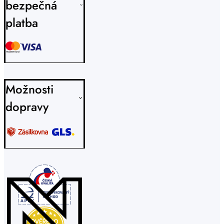
bezpečná
platba
Možnosti
dopravy