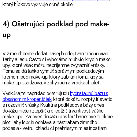
ktorý hĺbkovo vyživuje očné okolie.
4) Ošetrujúci podklad pod make-
up
V zime chceme dodať našej bledej tvári trochu viac
farby a jasu. Často si vyberáme hrubšie, krycie make-
upy, ktoré však môžu nepríjemne zvýrazniť vrásky.
Tomu sa dá ľahko vyhnúť správnym podkladovým
krémom pod make-up, ktorý zabráni tomu, aby sa
make-up usadzoval v záhyboch a vráskach pleti.
Vyskúšajte napríklad ošetrujúcu
hydratačnú bázu s
obsahom mikroperličiek
, ktoré dokážu rozptýliť svetlo
a rozostriť vrásky. Kvalitné podkladové bázy dnes
dokážu nielen zlepšiť a predĺžiť trvanlivosť vášho
make-upu. Zároveň dokážu posilniť bariérové funkcie
pleti, aby lepšie odolávala nástrahám zimného
počasia - vetru, chladu či prehriatym miestnostiam.