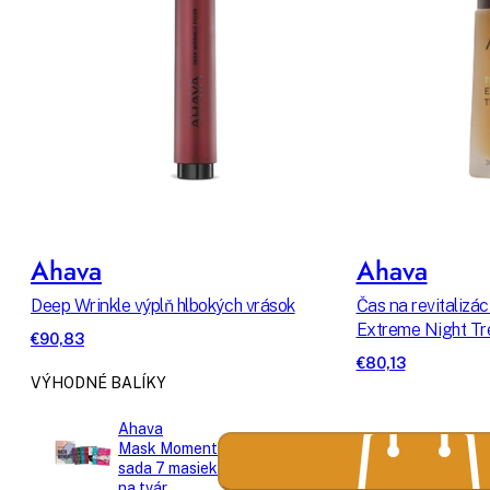
Ahava
Ahava
Deep Wrinkle výplň hlbokých vrások
Čas na revitalizá
Extreme Night T
€90,83
€80,13
VÝHODNÉ BALÍKY
Ahava
Mask Moment
sada 7 masiek
na tvár