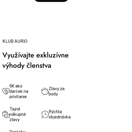
KLUB AURIO
Využívajte exkluzívne
výhody členstva
6€ ako
Zľavy za
darček na
body
privítanie
Tajné
Rýchla
nákupné
objednávka
zľavy
Darčeky