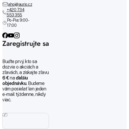
ahoj@aurio.cz
+420 734
553 355
Po-Pia: 9:00 -
17:00
Zaregistrujte sa
Buďte prvý, kto sa
dozvie o akciách a
zľavách, a získajte zľavu
6 €
na
ďalšiu
objednávku
. Budeme
vám posielať len jeden
e-mail týždenne, nikdy
viac.