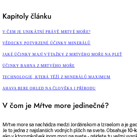
Kapitoly článku
V ČEM JE UNIKÁTNÍ PRÁVĚ MRTVÉ MOŘE?
VĚDECKY POTVRZENÉ ÚČINKY MINERÁLŮ
JAKÉ ÚČINKY MAJÍ VÝTAŽKY Z MRTVÉHO MOŘE NA PLEŤ
ÚČINKY BAHNA Z MRTVÉHO MOŘE
TECHNOLOGIE, KTERÁ TĚŽÍ Z MINERÁLŮ MAXIMUM
AHAVA BERE OHLED NA ČLOVĚKA I PŘÍRODU
V čom je Mŕtve more jedinečné?
Mŕtve more sa nachádza medzi Jordánskom a Izraelom a je ge
Je to jedna z najslanších vodných plôch na svete. Obsahuje
10-k
ako v ktoromkoľvek inom mori na svete - nájdete tu veľmi vys