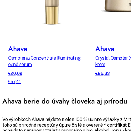
Ahava
Ahava
Osmoter™ Concentrate Illuminating
Crystal Osmoter X
očné sérum
krém
€20,09
€86,33
€57,41
Ahava berie do úvahy človeka aj prírodu
Vo výrobkoch Ahava nájdete nielen 100 % účinné výťažky z M
toho sú prírodné receptúry úplne čisté a overené
* certifikát 
nenájdete parabény, ftaláty, minerálne oleje, alkohol, ropu, ško