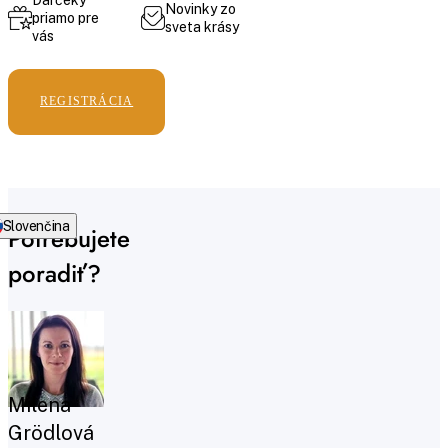
Novinky zo
priamo pre
sveta krásy
vás
REGISTRÁCIA
Slovenčina
Potrebujete
poradiť?
Milena
Grödlová