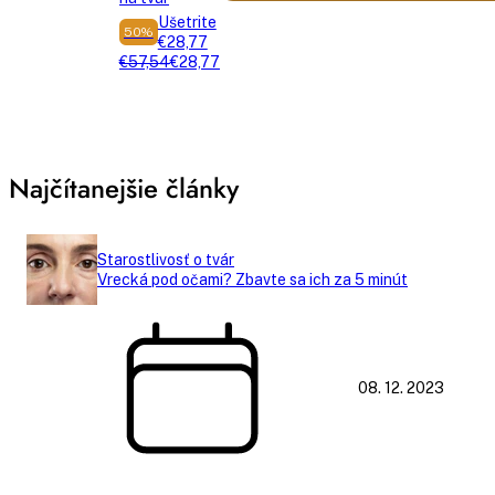
Ušetrite
50%
€28,77
€57,54
€28,77
Najčítanejšie články
Starostlivosť o tvár
Vrecká pod očami? Zbavte sa ich za 5 minút
08. 12. 2023