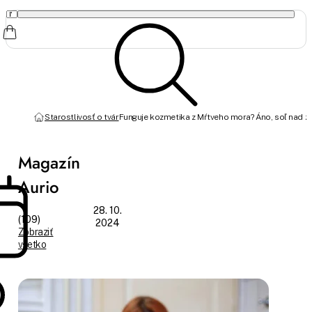
Starostlivosť o tvár
Funguje kozmetika z Mŕtveho mora? Áno, soľ nad zlat
Magazín
Aurio
28. 10.
(109)
2024
Zobraziť
všetko