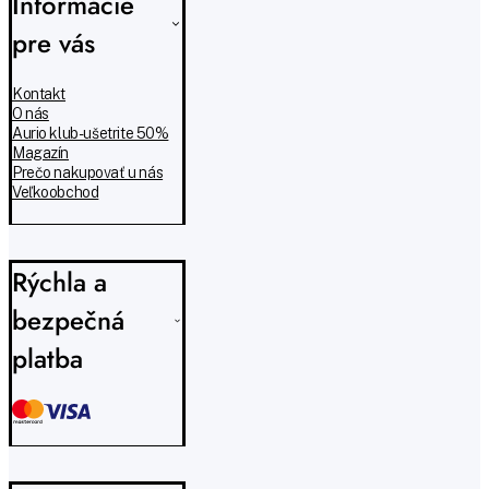
Informácie
pre vás
Kontakt
O nás
Aurio klub - ušetrite 50%
Magazín
Prečo nakupovať u nás
Veľkoobchod
Rýchla a
bezpečná
platba