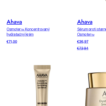
Ahava
Ahava
Osmoter™ Koncentrovaný
Sérum proti starn
hydratačný krém
Osmoter™
€71,00
€36,97
€73,94