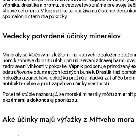
vápnika, draslíka a brómu
. Je celosvetovo známe pre svoje lieč
kĺbové ochorenia.
V kozmetike sa používa na čistenie, detoxikác
spomalenie starnutia pokožky.
Vedecky potvrdené účinky minerálov
Minerály sú kľúčovými zložkami, na ktorých je založené zloženi
horčík
zohráva dôležitú úlohu pri udržiavaní
zdravej bariérove
zadržiavaní vlhkosti v pokožke,
Vápnik
podporuje prirodzený
ex
odstraňovanie odumretých kožných buniek.
Draslík
tiež pomá
pokožku
a zanecháva pokožku pružnú a hladkú, zatiaľ čo bróm
antibakteriálne a protizápalové účinky
vlastnosti.
Početné štúdie naznačujú, že morské minerály môžu
zmierniť 
ekzémami a dokonca aj psoriázou
.
Aké účinky majú výťažky z Mŕtveho mora