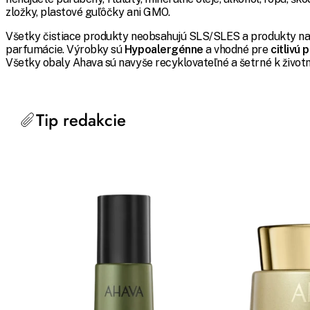
zložky, plastové guľôčky ani GMO.
Všetky čistiace produkty neobsahujú SLS/SLES a produkty na 
parfumácie. Výrobky sú
Hypoalergénne
a vhodné pre
citlivú
Všetky obaly Ahava sú navyše recyklovateľné a šetrné k život
Tip redakcie