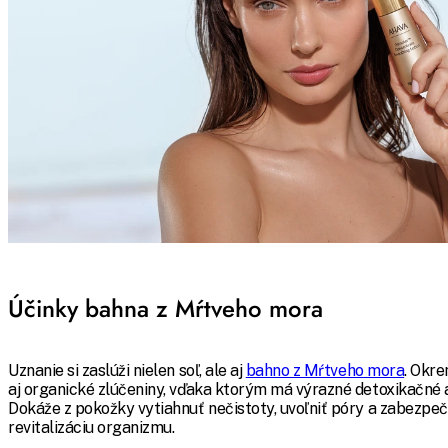
Účinky bahna z Mŕtveho mora
Uznanie si zaslúži nielen soľ, ale aj
bahno z Mŕtveho mora
. Okr
aj organické zlúčeniny, vďaka ktorým má výrazné detoxikačné a
Dokáže z pokožky vytiahnuť nečistoty, uvoľniť póry a zabezpeč
revitalizáciu organizmu.