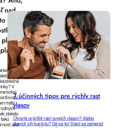
a? Áno,
Skontrolujte, či im nie ste vystavení aj vy.
oľ nad
to sa v
stlivosti
 pleť
platí
rketing
alebo
kázateľné
inky? V
metickej
7 účinných tipov pre rýchly rast
ostlivosti
 len málo
vlasov
írodných
iek získalo
Chcete urýchliť rast svojich vlasov? Alebo
takú
zlepšiť ich hustotu? Dá sa to! Stačí sa zamerať
rnosť ako