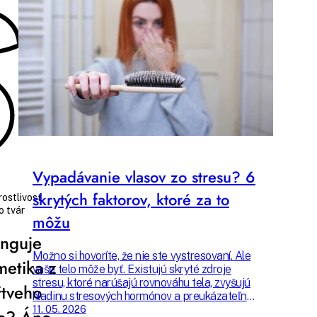
Hana
Marko
Budete čítať pre
7 min
Vypadávanie vlasov zo stresu? 6
skrytých faktorov, ktoré za to
rostlivosť
o tvár
môžu
nguje
Možno si hovoríte, že nie ste vystresovaní. Ale
etika z
vaše telo môže byť. Existujú skryté zdroje
stresu, ktoré narúšajú rovnováhu tela, zvyšujú
tveho
hladinu stresových hormónov a preukázateľne
spôsobujú nadmerné vypadávanie vlasov.
11. 05. 2026