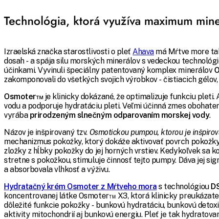
Technológia, ktorá využíva maximum mine
Izraelská značka starostlivosti o pleť
Ahava
má Mŕtve more ta
dosah - a spája silu morských minerálov s vedeckou technológi
účinkami. Vyvinuli špeciálny patentovaný komplex minerálov
O
zakomponovali do všetkých svojich výrobkov - čistiacich gélov,
Osmoter™
je klinicky dokázané, že optimalizuje funkciu pleti
vodu a podporuje hydratáciu pleti. Veľmi účinná zmes obohaten
vyrába
prirodzeným slnečným odparovaním morskej vody
.
Názov je inšpirovaný tzv.
Osmotickou pumpou, ktorou je inšpiro
mechanizmus pokožky, ktorý dokáže aktivovať povrch pokožky 
zložky z hĺbky pokožky do jej horných vrstiev. Kedykoľvek sa 
stretne s pokožkou, stimuluje činnosť tejto pumpy. Dáva jej sign
a absorbovala vlhkosť a výživu.
Hydratačný krém Osmoter z Mŕtveho mora
s technológiou
D
koncentrovanej látke Osmoter™ X3, ktorá klinicky preukázate
dôležité funkcie pokožky - bunkovú hydratáciu, bunkovú detox
aktivity mitochondrií aj bunkovú energiu. Pleť je tak hydratovan