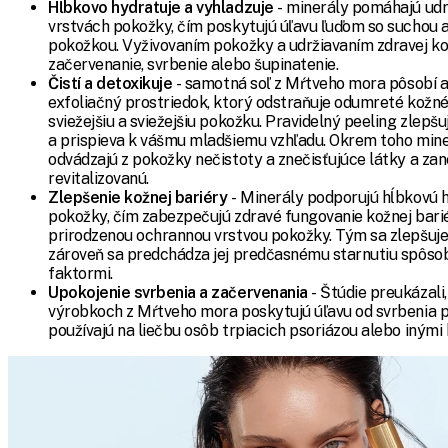
Hĺbkovo hydratuje a vyhladzuje
- minerály pomáhajú udr
vrstvách pokožky, čím poskytujú úľavu ľuďom so suchou a
pokožkou. Vyživovaním pokožky a udržiavaním zdravej kož
začervenanie, svrbenie alebo šupinatenie.
Čistí a detoxikuje
- samotná soľ z Mŕtveho mora pôsobí a
exfoliačný prostriedok, ktorý odstraňuje odumreté kožné
sviežejšiu a sviežejšiu pokožku. Pravidelný peeling zlepš
a prispieva k vášmu mladšiemu vzhľadu. Okrem toho min
odvádzajú z pokožky nečistoty a znečisťujúce látky a zan
revitalizovanú.
Zlepšenie kožnej bariéry
- Minerály podporujú hĺbkovú h
pokožky, čím zabezpečujú zdravé fungovanie kožnej bariér
prirodzenou ochrannou vrstvou pokožky. Tým sa zlepšuje
zároveň sa predchádza jej predčasnému starnutiu spôs
faktormi.
Upokojenie svrbenia a začervenania
- Štúdie preukázali,
výrobkoch z Mŕtveho mora poskytujú úľavu od svrbenia p
používajú na liečbu osôb trpiacich psoriázou alebo inými