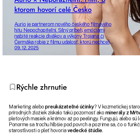
ktorom hovorí celé Česko
Aurio je partnerom nového českého filmového
hitu Nepochopiteľní. Silný príbeh, emóciami
nabité reakcie divákov a výkony Trojana či
Čermáka robia z filmu udalosť, ktorú nechcete
premeškať. Prečo sa oplatí ísť do kina práve
09. 12. 2025
teraz? Všetko sa dozviete v našom článku.
Rýchle zhrnutie
Marketing alebo
preukázateľné účinky
? V kozmetickej staros
prírodných zložiek získalo takú pozornosť ako
minerály z Mŕt
pleťových masiek a krémov až po peelingy. Fungujú, alebo sú
Ponorme sa trochu hlbšie pod povrch a pozrime sa, čo o funkč
starostlivosti o pleť hovoria
vedecké štúdie
.