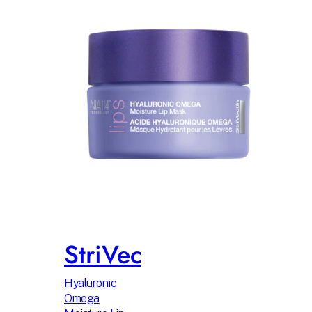
StriVectin
Hyaluronic
Omega