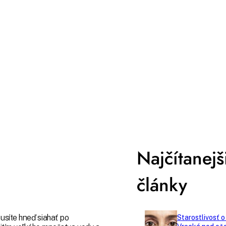
7 osvedčených tipov, ktoré
imunitného systému.
chliť rast vlasov - bez toho,
Obranyschopnosť svojho
to stálo veľa času alebo
organizmu môžete zlepšiť p
Čím viac ich zaradíte do
a udržateľne – a žiť tak ove
aždodennej rutiny, tým
kvalitnejší život. Poradíme 
ie sa môžete tešiť z
začať už dnes.
v.
Najčítanejš
články
usíte hneď siahať po
Starostlivosť o