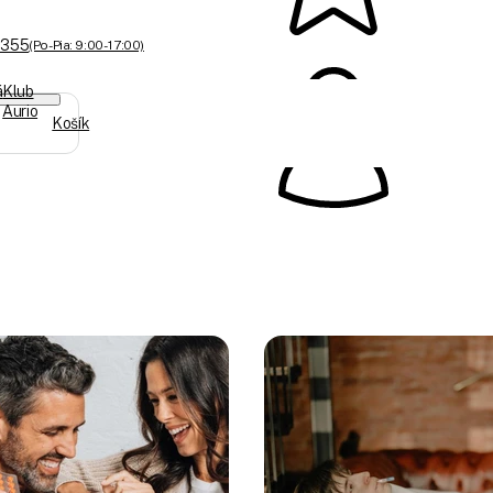
 355
(Po-Pia: 9:00 - 17:00)
á
Klub
Aurio
Košík