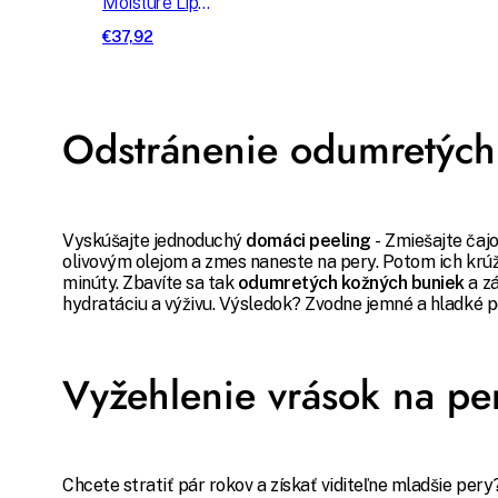
Moisture Lip
Mask maska na
€37,92
pery
Odstránenie odumretých
Vyskúšajte jednoduchý
domáci peeling
- Zmiešajte čajo
olivovým olejom a zmes naneste na pery. Potom ich krú
minúty. Zbavíte sa tak
odumretých kožných buniek
a z
hydratáciu a výživu. Výsledok? Zvodne jemné a hladké p
Vyžehlenie vrások na pe
Chcete stratiť pár rokov a získať viditeľne mladšie pery