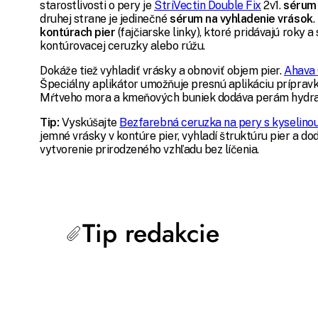
starostlivosti o pery je
StriVectin Double Fix
2v1.
sérum 
druhej strane je jedinečné
sérum na vyhladenie vrások
.
kontúrach pier
(fajčiarske linky), ktoré pridávajú roky
kontúrovacej ceruzky alebo rúžu.
Dokáže tiež vyhladiť vrásky a obnoviť objem pier.
Ahava 
Špeciálny aplikátor umožňuje presnú aplikáciu prípravk
Mŕtveho mora a kmeňových buniek dodáva perám hydrat
Tip:
Vyskúšajte
Bezfarebná ceruzka na pery s kyselino
jemné vrásky v kontúre pier, vyhladí štruktúru pier a dod
vytvorenie prirodzeného vzhľadu bez líčenia.
Tip redakcie