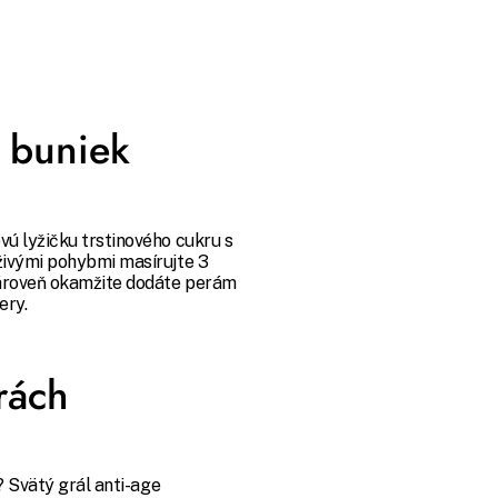
 buniek
vú lyžičku trstinového cukru s
živými pohybmi masírujte 3
ároveň okamžite dodáte perám
ery.
rách
? Svätý grál anti-age