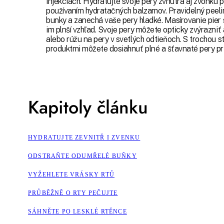
injekciách. Hydratujte svoje pery zvnútra aj zvonku 
používaním hydratačných balzamov. Pravidelný peeli
bunky a zanechá vaše pery hladké. Masírovanie pier 
im plnší vzhľad. Svoje pery môžete opticky zvýrazniť 
alebo rúžu na pery v svetlých odtieňoch. S trochou st
produktmi môžete dosiahnuť plné a šťavnaté pery 
Kapitoly článku
HYDRATUJTE ZEVNITŘ I ZVENKU
ODSTRAŇTE ODUMŘELÉ BUŇKY
VYŽEHLETE VRÁSKY RTŮ
PRŮBĚŽNĚ O RTY PEČUJTE
SÁHNĚTE PO LESKLÉ RTĚNCE