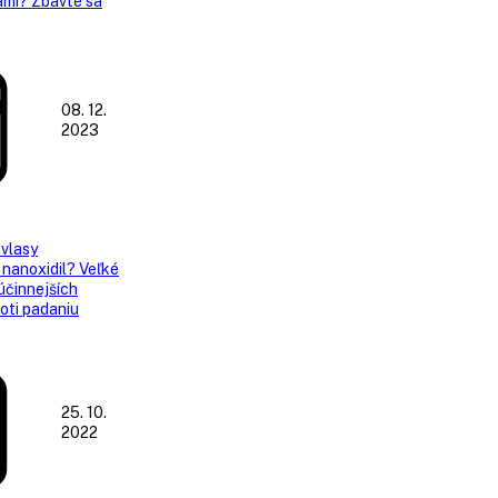
ami? Zbavte sa
08. 12.
2023
 vlasy
 nanoxidil? Veľké
účinnejších
oti padaniu
25. 10.
2022