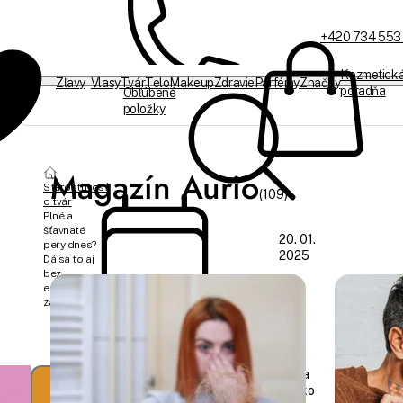
+420 734 553
Kozmetick
Zľavy
Vlasy
Tvár
Telo
Makeup
Zdravie
Parfémy
Značky
poradňa
Obľúbené
položky
Sme offline
Magazín Aurio
Starostlivosť
(109)
o tvár
Plné a
šťavnaté
20. 01.
pery dnes?
2025
Dá sa to aj
bez
estetických
zásahov
Hana
Marko