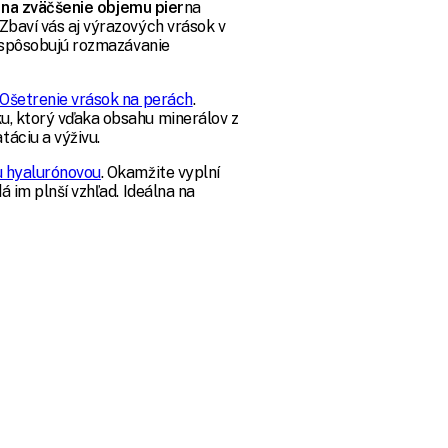
na zväčšenie objemu pier
na
 Zbaví vás aj výrazových vrások v
 a spôsobujú rozmazávanie
Ošetrenie vrások na perách
.
u, ktorý vďaka obsahu minerálov z
áciu a výživu.
u hyalurónovou
. Okamžite vyplní
á im plnší vzhľad. Ideálna na