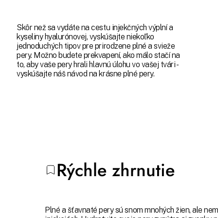
pre vás 
hormónov a preukázateľne
môžu urý
spôsobujú nadmerné vypadávanie
aby vás 
vlasov. Skontrolujte, či im nie ste
Skôr než sa vydáte na cestu injekčných výplní a
peňazí. 
vystavení aj vy.
kyseliny hyalurónovej, vyskúšajte niekoľko
svojej k
jednoduchých tipov pre prirodzene plné a svieže
rýchlejš
pery. Možno budete prekvapení, ako málo stačí na
výsledko
to, aby vaše pery hrali hlavnú úlohu vo vašej tvári -
vyskúšajte náš návod na krásne plné pery.
Rýchle zhrnutie
Plné a šťavnaté pery sú snom mnohých žien, ale nem