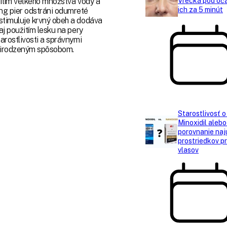
pitím veľkého množstva vody a
Vrecká pod oč
ich za 5 minút
ng pier odstráni odumreté
stimuluje krvný obeh a dodáva
aj použitím lesku na pery
arostlivosti a správnymi
prirodzeným spôsobom.
Starostlivosť o
Minoxidil alebo
porovnanie naj
prostriedkov pr
vlasov