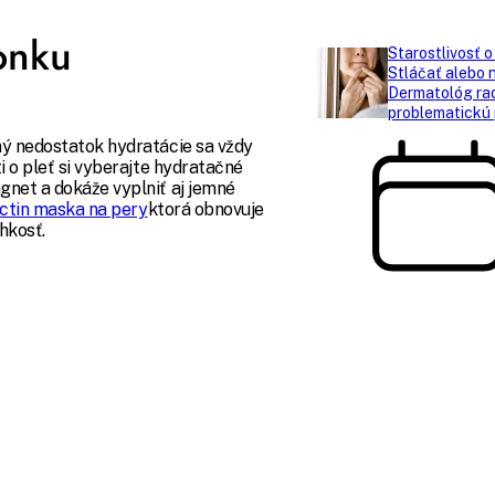
onku
Starostlivosť o
Stláčať alebo 
Dermatológ radí
problematickú 
ný nedostatok hydratácie sa vždy
i o pleť si vyberajte hydratačné
gnet a dokáže vyplniť aj jemné
ctin maska na pery
ktorá obnovuje
hkosť.