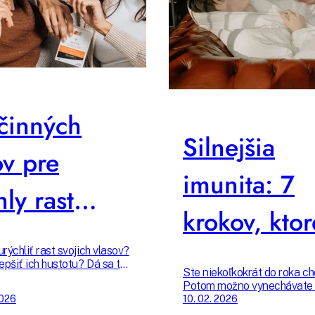
činných
Silnejšia
ov pre
imunita: 7
hly rast
krokov, ktor
sov
naozaj fung
rýchliť rast svojich vlasov?
epšiť ich hustotu? Dá sa to!
Ste niekoľkokrát do roka ch
 zamerať na správnu výživu,
Potom možno vynechávate 
júce masáže a účinnú
zo 7 úplne základných kroko
2026
10. 02. 2026
kozmetiku. Pripravili sme
podporujú správne fungova