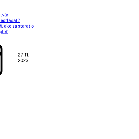
 tvár
nestláčať?
, ako sa starať o
pleť
27. 11.
2023