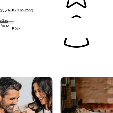
 355
(Po-Pia: 9:00 - 17:00)
á
Klub
Aurio
Košík