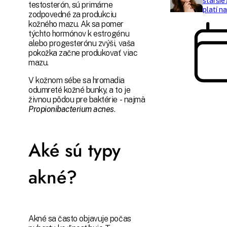
staršie
testosterón, sú primárne
platí n
zodpovedné za produkciu
kožného mazu. Ak sa pomer
týchto hormónov k estrogénu
alebo progesterónu zvýši, vaša
pokožka začne produkovať viac
mazu.
V kožnom sébe sa hromadia
odumreté kožné bunky, a to je
živnou pôdou pre baktérie - najmä
Propionibacterium acnes
.
Aké sú typy
akné?
Akné sa často objavuje počas