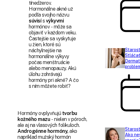
tínedžerov.
Hormonálne akné už
podľa svojho názvu
súvisí
s
výkyvmi
hormónov - môže sa
objaviť v každom veku.
Častejšie sa vyskytuje
u žien, ktoré sú
Starost
náchylnejšie na
Stláčať
hormonálne výkyvy
Dermato
počas menštruácie
problem
alebo menopauzy. Akú
úlohu zohrávajú
hormóny pri akné? A čo
s ním môžete robiť?
Hormóny ovplyvňujú
tvorbu
kožného mazu
- nielen v póroch,
ale aj na vlasových folikuloch.
Starost
Androgénne hormóny,
ako
Ako ne
napríklad mužský hormón