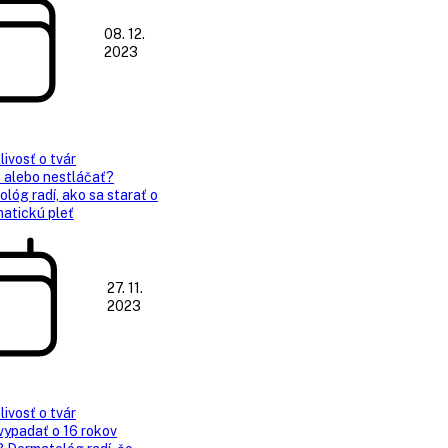
08. 12.
2023
livosť o tvár
 alebo nestláčať?
lóg radí, ako sa starať o
atickú pleť
27. 11.
2023
livosť o tvár
vypadať o 16 rokov