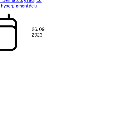
? Dermatológ radí, čo
a hyperpigmentáciu
26. 09.
2023