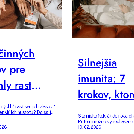
činných
Silnejšia
ov pre
imunita: 7
hly rast
krokov, ktor
sov
naozaj fung
rýchliť rast svojich vlasov?
epšiť ich hustotu? Dá sa to!
Ste niekoľkokrát do roka ch
 zamerať na správnu výživu,
Potom možno vynechávate 
júce masáže a účinnú
zo 7 úplne základných kroko
2026
10. 02. 2026
kozmetiku. Pripravili sme
podporujú správne fungova