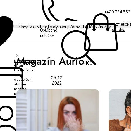
+420 734 553
Kozmetick
Zľavy
Vlasy
Tvár
Telo
Makeup
Zdravie
Parfémy
Značky
poradňa
Obľúbené
položky
Sme offline
Magazín Aurio
Starostlivosť
(109)
o tvár
Hormonálne
akné u
05. 12.
dospelých -
2022
ako mu
môžete
predchádzať?
Hana
Marko